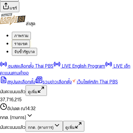
แชร์
ล่าสุด
ภาพรวม
รายเขต
จับขั้วรัฐบาล
0
0
ชมสดเลือกตั้ง Thai PBS
LIVE English Program
LIVE เช็ก
1
1
0
2
2
1
0
คะแนนตามคำขอ
3
3
2
1
สรุปผลเลือกตั้ง
รวมข่าวเลือกตั้ง
เว็บไซต์หลัก Thai PBS
0
4
4
3
2
1
5
5
4
0
3
นับคะแนนแล้ว
ดูเพิ่ม
2
6
6
0
5
1
0
4
0
0
3
7
,
7
1
6
,
2
1
5
1
1
0
4
8
8
2
7
3
2
6
2
2
1
0
อัปเดต ณ
14:32
5
9
9
3
8
4
3
7
3
3
2
1
6
4
9
5
4
8
กกต. (ทางการ)
0
4
4
3
2
7
5
6
5
9
1
5
5
4
0
3
8
6
7
6
นับคะแนนแล้ว
กกต. (ทางการ)
ดูเพิ่ม
2
6
6
0
5
1
0
4
9
7
8
7