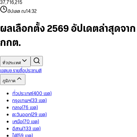
3
7
,
7
1
6
,
2
1
5
8
9
8
4
8
8
2
7
3
2
6
9
9
อัปเดต ณ
14:32
5
9
9
3
8
4
3
7
6
4
9
5
4
8
7
5
6
5
9
ผลเลือกตั้ง 2569 อัปเดตล่าสุดจาก
8
6
7
6
9
7
8
7
กกต.
8
9
8
9
9
ทั่วประเทศ
เขต
บช.รายชื่อ
ประชามติ
ภูมิภาค
ทั่วประเทศ
(
400
เขต
)
กรุงเทพฯ
(
33
เขต
)
กลาง
(
76
เขต
)
ตะวันออก
(
29
เขต
)
เหนือ
(
70
เขต
)
อีสาน
(
133
เขต
)
ใต้
(
59
เขต
)