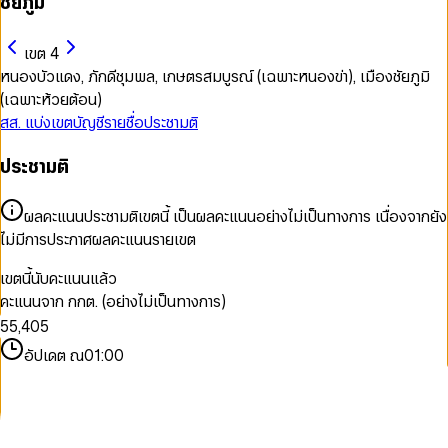
ชัยภูมิ
เขต 4
หนองบัวแดง, ภักดีชุมพล, เกษตรสมบูรณ์ (เฉพาะหนองข่า), เมืองชัยภูมิ
(เฉพาะห้วยต้อน)
สส. แบ่งเขต
บัญชีรายชื่อ
ประชามติ
ประชามติ
ผลคะแนนประชามติเขตนี้ เป็นผลคะแนนอย่างไม่เป็นทางการ เนื่องจากยัง
0
0
0
ไม่มีการประกาศผลคะแนนรายเขต
1
1
0
1
2
2
1
2
เขตนี้นับคะแนนแล้ว
3
3
2
3
คะแนนจาก กกต. (อย่างไม่เป็นทางการ)
4
4
3
4
5
5
,
4
0
5
6
6
5
1
6
อัปเดต ณ
01:00
7
7
6
2
7
8
8
7
3
8
9
9
8
4
9
9
5
6