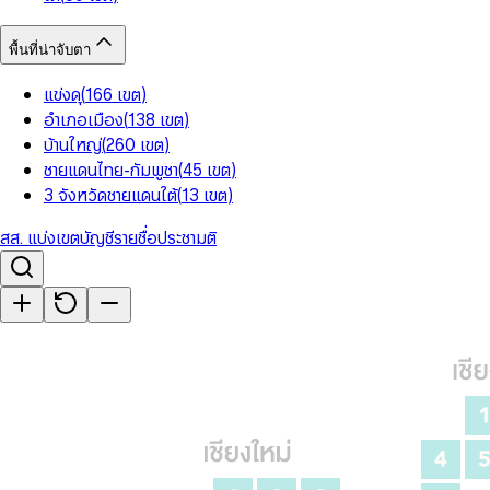
พื้นที่น่าจับตา
แข่งดุ
(
166
เขต
)
อำเภอเมือง
(
138
เขต
)
บ้านใหญ่
(
260
เขต
)
ชายแดนไทย-กัมพูชา
(
45
เขต
)
3 จังหวัดชายแดนใต้
(
13
เขต
)
สส. แบ่งเขต
บัญชีรายชื่อ
ประชามติ