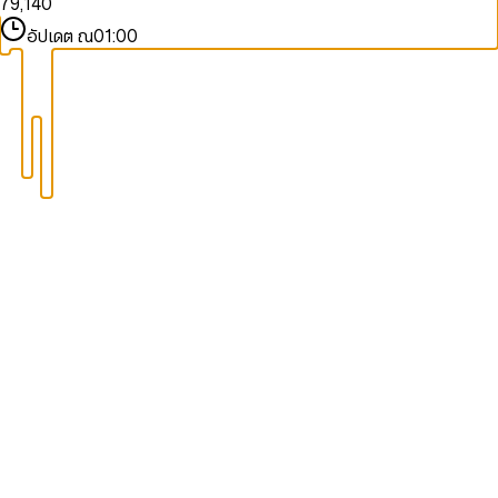
7
9
,
1
4
0
8
2
5
1
อัปเดต ณ
01:00
9
3
6
2
4
7
3
5
8
4
6
9
5
7
6
8
7
9
8
9