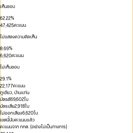
3
0
3
0
1
0
1
เห็นชอบ
4
0
0
0
1
4
1
2
1
2
5
1
1
1
2
5
2
0
3
2
0
3
%
6
2
.
2
2
3
6
3
1
4
3
1
4
0
0
7
3
3
3
คะแนน
4
7
,
4
2
5
4
2
5
1
1
8
4
4
4
0
5
8
5
3
6
5
3
6
2
2
9
5
5
5
1
6
9
6
4
7
ไม่แสดงความคิดเห็น
6
4
7
3
3
6
6
6
2
7
7
5
8
7
5
8
4
4
0
7
7
7
3
8
8
6
9
0
0
%
8
.
6
9
5
5
1
8
8
8
4
9
9
7
1
1
9
7
คะแนน
6
,
6
2
0
9
9
9
5
8
2
2
8
7
7
3
1
6
9
3
3
9
8
8
4
2
ไม่เห็นชอบ
0
7
4
4
9
9
5
3
1
8
0
0
0
5
5
6
4
%
2
9
.
1
1
1
0
6
6
7
5
3
2
0
คะแนน
2
2
,
1
7
7
8
6
4
3
1
3
3
2
8
8
ภูเขียว, บ้านแท่น
9
7
5
4
0
2
4
4
3
9
9
8
บัตรดี
69,602
ใบ
6
5
1
3
5
5
4
9
7
6
บัตรเสีย
2,918
ใบ
2
4
6
6
5
8
7
3
5
0
ไม่ออกเสียง
6,620
ใบ
7
7
6
9
8
4
6
1
8
8
7
เขตนี้นับคะแนนแล้ว
9
5
7
2
9
9
8
คะแนนจาก กกต. (อย่างไม่เป็นทางการ)
6
8
0
3
9