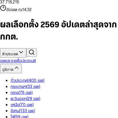
3
7
,
7
1
6
,
2
1
5
8
9
8
4
8
8
2
7
3
2
6
9
9
อัปเดต ณ
14:32
5
9
9
3
8
4
3
7
6
4
9
5
4
8
7
5
6
5
9
ผลเลือกตั้ง 2569 อัปเดตล่าสุดจาก
8
6
7
6
9
7
8
7
กกต.
8
9
8
9
9
ทั่วประเทศ
เขต
บช.รายชื่อ
ประชามติ
ภูมิภาค
ทั่วประเทศ
(
400
เขต
)
กรุงเทพฯ
(
33
เขต
)
กลาง
(
76
เขต
)
ตะวันออก
(
29
เขต
)
เหนือ
(
70
เขต
)
อีสาน
(
133
เขต
)
ใต้
(
59
เขต
)