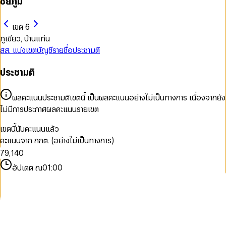
ชัยภูมิ
เขต 6
ภูเขียว, บ้านแท่น
สส. แบ่งเขต
บัญชีรายชื่อ
ประชามติ
0
ประชามติ
1
0
2
1
3
ผลคะแนนประชามติเขตนี้ เป็นผลคะแนนอย่างไม่เป็นทางการ เนื่องจากยัง
2
4
ไม่มีการประกาศผลคะแนนรายเขต
3
5
0
4
6
1
เขตนี้นับคะแนนแล้ว
5
7
2
คะแนนจาก กกต. (อย่างไม่เป็นทางการ)
6
8
0
3
7
9
,
1
4
0
8
2
5
1
อัปเดต ณ
01:00
9
3
6
2
4
7
3
5
8
4
6
9
5
7
6
8
7