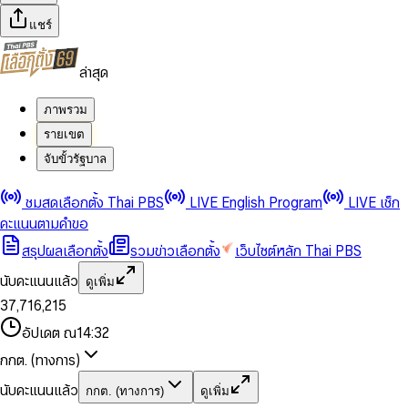
แชร์
ล่าสุด
ภาพรวม
รายเขต
จับขั้วรัฐบาล
0
0
ชมสดเลือกตั้ง Thai PBS
LIVE English Program
LIVE เช็ก
1
1
0
2
2
1
0
คะแนนตามคำขอ
3
3
2
1
สรุปผลเลือกตั้ง
รวมข่าวเลือกตั้ง
เว็บไซต์หลัก Thai PBS
0
4
4
3
2
1
5
5
4
0
3
นับคะแนนแล้ว
ดูเพิ่ม
2
6
6
0
5
1
0
4
0
0
3
7
,
7
1
6
,
2
1
5
1
1
0
4
8
8
2
7
3
2
6
2
2
1
0
อัปเดต ณ
14:32
5
9
9
3
8
4
3
7
3
3
2
1
6
4
9
5
4
8
กกต. (ทางการ)
0
4
4
3
2
7
5
6
5
9
1
5
5
4
0
3
8
6
7
6
นับคะแนนแล้ว
กกต. (ทางการ)
ดูเพิ่ม
2
6
6
0
5
1
0
4
9
7
8
7