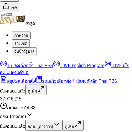
แชร์
ล่าสุด
ภาพรวม
รายเขต
จับขั้วรัฐบาล
0
0
ชมสดเลือกตั้ง Thai PBS
LIVE English Program
LIVE เช็ก
1
1
0
2
2
1
0
คะแนนตามคำขอ
3
3
2
1
สรุปผลเลือกตั้ง
รวมข่าวเลือกตั้ง
เว็บไซต์หลัก Thai PBS
0
4
4
3
2
1
5
5
4
0
3
นับคะแนนแล้ว
ดูเพิ่ม
2
6
6
0
5
1
0
4
0
0
3
7
,
7
1
6
,
2
1
5
1
1
0
4
8
8
2
7
3
2
6
2
2
1
0
อัปเดต ณ
14:32
5
9
9
3
8
4
3
7
3
3
2
1
6
4
9
5
4
8
กกต. (ทางการ)
0
4
4
3
2
7
5
6
5
9
1
5
5
4
0
3
8
6
7
6
นับคะแนนแล้ว
กกต. (ทางการ)
ดูเพิ่ม
2
6
6
0
5
1
0
4
9
7
8
7