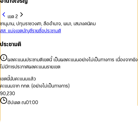
อำนาจเจริญ
เขต 2
ชานุมาน, ปทุมราชวงศา, ลืออำนาจ, พนา, เสนางคนิคม
สส. แบ่งเขต
บัญชีรายชื่อ
ประชามติ
0
ประชามติ
1
2
3
ผลคะแนนประชามติเขตนี้ เป็นผลคะแนนอย่างไม่เป็นทางการ เนื่องจากยัง
4
ไม่มีการประกาศผลคะแนนรายเขต
5
6
0
เขตนี้นับคะแนนแล้ว
7
0
1
คะแนนจาก กกต. (อย่างไม่เป็นทางการ)
8
1
2
9
0
,
2
3
0
1
3
4
1
อัปเดต ณ
01:00
2
4
5
2
3
5
6
3
4
6
7
4
5
7
8
5
6
8
9
6
7
9
7