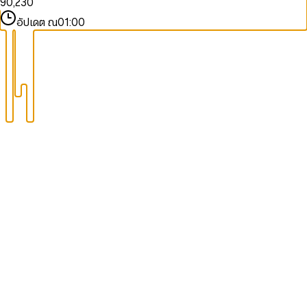
9
0
,
2
3
0
1
3
4
1
อัปเดต ณ
01:00
2
4
5
2
3
5
6
3
4
6
7
4
5
7
8
5
6
8
9
6
7
9
7
8
8
9
9