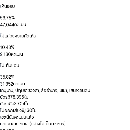
2
0
4
2
0
3
0
0
เห็นชอบ
0
3
1
5
3
1
4
1
1
1
4
2
6
4
2
5
2
2
2
%
5
3
.
7
5
3
6
3
3
3
6
4
8
6
คะแนน
4
7
,
0
4
4
0
4
7
5
9
7
5
8
1
5
5
1
0
5
8
6
8
0
6
9
2
6
6
ไม่แสดงความคิดเห็น
2
1
6
0
9
7
9
1
7
3
7
7
0
3
2
7
1
8
2
8
4
8
8
%
1
0
.
4
3
8
0
2
9
0
3
9
5
9
9
2
1
5
4
คะแนน
9
,
1
3
0
1
4
6
0
3
2
6
5
2
4
1
0
2
5
7
1
4
3
7
6
3
5
2
ไม่เห็นชอบ
1
3
6
0
8
0
0
2
5
4
8
7
4
6
3
2
4
7
1
9
1
1
3
0
6
5
9
8
5
7
4
%
3
5
.
8
2
2
0
2
4
1
7
6
9
6
8
5
4
6
9
3
0
คะแนน
3
1
,
3
5
2
8
7
7
9
6
5
7
4
1
4
2
4
6
3
9
8
ชานุมาน, ปทุมราชวงศา, ลืออำนาจ, พนา, เสนางคนิคม
8
7
6
8
5
2
5
3
5
7
4
9
9
8
บัตรดี
78,396
ใบ
7
9
6
3
6
4
6
8
5
9
8
7
บัตรเสีย
2,704
ใบ
4
7
5
7
9
6
9
8
5
ไม่ออกเสียง
9,130
ใบ
8
6
8
7
9
6
0
9
7
9
8
เขตนี้นับคะแนนแล้ว
7
0
1
8
9
คะแนนจาก กกต. (อย่างไม่เป็นทางการ)
8
1
2
9