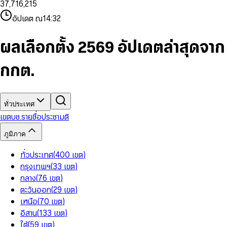
3
7
,
7
1
6
,
2
1
5
8
9
8
4
8
8
2
7
3
2
6
9
9
อัปเดต ณ
14:32
5
9
9
3
8
4
3
7
6
4
9
5
4
8
7
5
6
5
9
ผลเลือกตั้ง 2569 อัปเดตล่าสุดจาก
8
6
7
6
9
7
8
7
กกต.
8
9
8
9
9
ทั่วประเทศ
เขต
บช.รายชื่อ
ประชามติ
ภูมิภาค
ทั่วประเทศ
(
400
เขต
)
กรุงเทพฯ
(
33
เขต
)
กลาง
(
76
เขต
)
ตะวันออก
(
29
เขต
)
เหนือ
(
70
เขต
)
อีสาน
(
133
เขต
)
ใต้
(
59
เขต
)