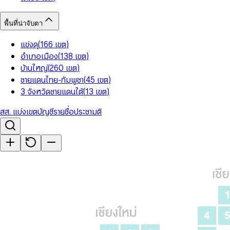
พื้นที่น่าจับตา
แข่งดุ
(
166
เขต
)
อำเภอเมือง
(
138
เขต
)
บ้านใหญ่
(
260
เขต
)
ชายแดนไทย-กัมพูชา
(
45
เขต
)
3 จังหวัดชายแดนใต้
(
13
เขต
)
สส. แบ่งเขต
บัญชีรายชื่อ
ประชามติ