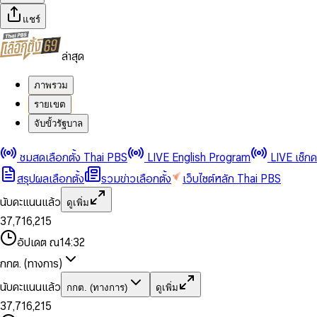
แชร์
ล่าสุด
ภาพรวม
รายเขต
จับขั้วรัฐบาล
0
0
1
1
0
2
2
1
0
ชมสดเลือกตั้ง Thai PBS
LIVE English Program
LIVE เช็ก
3
3
2
1
สรุปผลเลือกตั้ง
รวมข่าวเลือกตั้ง
เว็บไซต์หลัก Thai PBS
0
4
4
3
2
1
5
5
4
0
3
นับคะแนนแล้ว
ดูเพิ่ม
2
6
6
0
5
1
0
4
0
0
3
7
,
7
1
6
,
2
1
5
1
1
0
4
8
8
2
7
3
2
6
2
2
1
0
อัปเดต ณ
14:32
5
9
9
3
8
4
3
7
3
3
2
1
6
4
9
5
4
8
กกต. (ทางการ)
0
4
4
3
2
7
5
6
5
9
1
5
5
4
0
3
8
6
7
6
นับคะแนนแล้ว
กกต. (ทางการ)
ดูเพิ่ม
2
6
6
0
5
1
0
4
9
7
8
7
3
7
,
7
1
6
,
2
1
5
8
9
8