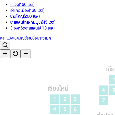
แข่งดุ
(
166
เขต
)
อำเภอเมือง
(
138
เขต
)
บ้านใหญ่
(
260
เขต
)
ชายแดนไทย-กัมพูชา
(
45
เขต
)
3 จังหวัดชายแดนใต้
(
13
เขต
)
สส. แบ่งเขต
บัญชีรายชื่อ
ประชามติ