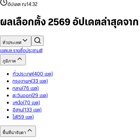
4
8
8
2
7
3
2
6
9
9
อัปเดต ณ
14:32
5
9
9
3
8
4
3
7
6
4
9
5
4
8
7
5
6
5
9
ผลเลือกตั้ง 2569 อัปเดตล่าสุดจา
8
6
7
6
9
7
8
7
8
9
8
9
9
ทั่วประเทศ
เขต
บช.รายชื่อ
ประชามติ
ภูมิภาค
ทั่วประเทศ
(
400
เขต
)
กรุงเทพฯ
(
33
เขต
)
กลาง
(
76
เขต
)
ตะวันออก
(
29
เขต
)
เหนือ
(
70
เขต
)
อีสาน
(
133
เขต
)
ใต้
(
59
เขต
)
พื้นที่น่าจับตา