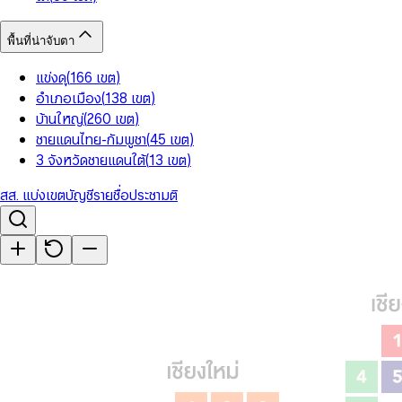
พื้นที่น่าจับตา
แข่งดุ
(
166
เขต
)
อำเภอเมือง
(
138
เขต
)
บ้านใหญ่
(
260
เขต
)
ชายแดนไทย-กัมพูชา
(
45
เขต
)
3 จังหวัดชายแดนใต้
(
13
เขต
)
สส. แบ่งเขต
บัญชีรายชื่อ
ประชามติ