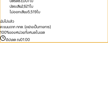
บัตรดี
83,007
ใบ
บัตรเสีย
2,621
ใบ
ไม่ออกเสียง
5,519
ใบ
นับไปแล้ว
คะแนนจาก กกต. (อย่างเป็นทางการ)
100
%
ของหน่วยทั้งหมดในเขต
อัปเดต ณ
01:00