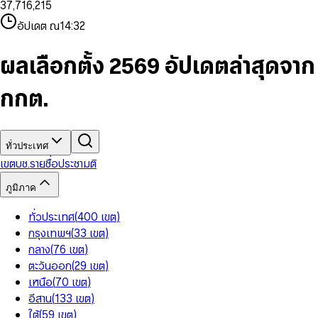
3
7
,
7
1
6
,
2
1
5
8
9
8
4
8
8
2
7
3
2
6
9
9
อัปเดต ณ
14:32
5
9
9
3
8
4
3
7
6
4
9
5
4
8
7
5
6
5
9
ผลเลือกตั้ง 2569 อัปเดตล่าสุดจาก
8
6
7
6
9
7
8
7
กกต.
8
9
8
9
9
ทั่วประเทศ
เขต
บช.รายชื่อ
ประชามติ
ภูมิภาค
ทั่วประเทศ
(
400
เขต
)
กรุงเทพฯ
(
33
เขต
)
กลาง
(
76
เขต
)
ตะวันออก
(
29
เขต
)
เหนือ
(
70
เขต
)
อีสาน
(
133
เขต
)
ใต้
(
59
เขต
)