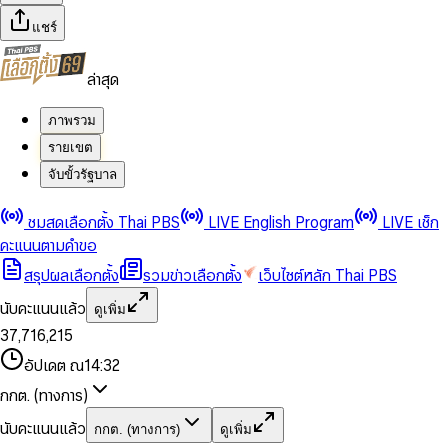
แชร์
ล่าสุด
ภาพรวม
รายเขต
จับขั้วรัฐบาล
0
0
ชมสดเลือกตั้ง Thai PBS
LIVE English Program
LIVE เช็ก
1
1
0
2
2
1
0
คะแนนตามคำขอ
3
3
2
1
สรุปผลเลือกตั้ง
รวมข่าวเลือกตั้ง
เว็บไซต์หลัก Thai PBS
0
4
4
3
2
1
5
5
4
0
3
นับคะแนนแล้ว
ดูเพิ่ม
2
6
6
0
5
1
0
4
0
0
3
7
,
7
1
6
,
2
1
5
1
1
0
4
8
8
2
7
3
2
6
2
2
1
0
อัปเดต ณ
14:32
5
9
9
3
8
4
3
7
3
3
2
1
6
4
9
5
4
8
กกต. (ทางการ)
0
4
4
3
2
7
5
6
5
9
1
5
5
4
0
3
8
6
7
6
นับคะแนนแล้ว
กกต. (ทางการ)
ดูเพิ่ม
2
6
6
0
5
1
0
4
9
7
8
7