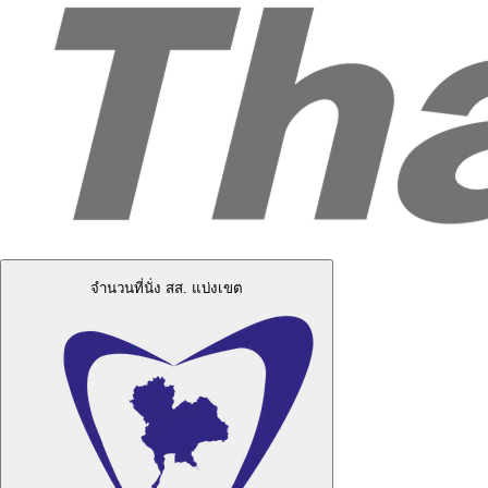
จำนวนที่นั่ง สส. แบ่งเขต