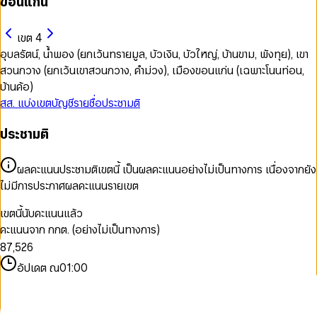
ขอนแก่น
เขต 4
อุบลรัตน์, น้ำพอง (ยกเว้นทรายมูล, บัวเงิน, บัวใหญ่, บ้านขาม, พังทุย), เขา
สวนกวาง (ยกเว้นเขาสวนกวาง, คำม่วง), เมืองขอนแก่น (เฉพาะโนนท่อน,
บ้านค้อ)
สส. แบ่งเขต
บัญชีรายชื่อ
ประชามติ
ประชามติ
0
1
0
2
1
0
ผลคะแนนประชามติเขตนี้ เป็นผลคะแนนอย่างไม่เป็นทางการ เนื่องจากยัง
3
2
0
1
ไม่มีการประกาศผลคะแนนรายเขต
4
3
1
2
5
4
2
3
เขตนี้นับคะแนนแล้ว
6
5
3
0
4
คะแนนจาก กกต. (อย่างไม่เป็นทางการ)
7
6
4
1
5
8
7
,
5
2
6
9
8
6
3
7
อัปเดต ณ
01:00
9
7
4
8
8
5
9
9
6
7