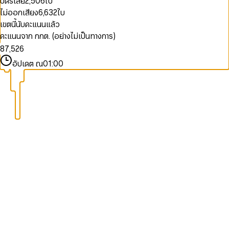
บัตรเสีย
2,506
ใบ
3
2
0
1
9
9
9
9
4
3
1
2
ไม่ออกเสียง
6,632
ใบ
5
4
2
3
เขตนี้นับคะแนนแล้ว
6
5
3
0
4
คะแนนจาก กกต. (อย่างไม่เป็นทางการ)
7
6
4
1
5
8
7
,
5
2
6
9
8
6
3
7
อัปเดต ณ
01:00
9
7
4
8
8
5
9
9
6
7
8
9