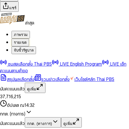
แชร์
ล่าสุด
ภาพรวม
รายเขต
จับขั้วรัฐบาล
0
0
ชมสดเลือกตั้ง Thai PBS
LIVE English Program
LIVE เช็ก
1
1
0
2
2
1
0
คะแนนตามคำขอ
3
3
2
1
สรุปผลเลือกตั้ง
รวมข่าวเลือกตั้ง
เว็บไซต์หลัก Thai PBS
0
4
4
3
2
1
5
5
4
0
3
นับคะแนนแล้ว
ดูเพิ่ม
2
6
6
0
5
1
0
4
0
0
3
7
,
7
1
6
,
2
1
5
1
1
0
4
8
8
2
7
3
2
6
2
2
1
0
อัปเดต ณ
14:32
5
9
9
3
8
4
3
7
3
3
2
1
6
4
9
5
4
8
กกต. (ทางการ)
0
4
4
3
2
7
5
6
5
9
1
5
5
4
0
3
8
6
7
6
นับคะแนนแล้ว
กกต. (ทางการ)
ดูเพิ่ม
2
6
6
0
5
1
0
4
9
7
8
7