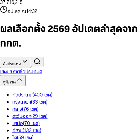
3
7
,
7
1
6
,
2
1
5
8
9
8
4
8
8
2
7
3
2
6
9
9
อัปเดต ณ
14:32
5
9
9
3
8
4
3
7
6
4
9
5
4
8
7
5
6
5
9
ผลเลือกตั้ง 2569 อัปเดตล่าสุดจาก
8
6
7
6
9
7
8
7
กกต.
8
9
8
9
9
ทั่วประเทศ
เขต
บช.รายชื่อ
ประชามติ
ภูมิภาค
ทั่วประเทศ
(
400
เขต
)
กรุงเทพฯ
(
33
เขต
)
กลาง
(
76
เขต
)
ตะวันออก
(
29
เขต
)
เหนือ
(
70
เขต
)
อีสาน
(
133
เขต
)
ใต้
(
59
เขต
)