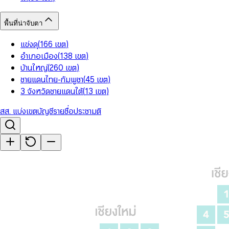
พื้นที่น่าจับตา
แข่งดุ
(
166
เขต
)
อำเภอเมือง
(
138
เขต
)
บ้านใหญ่
(
260
เขต
)
ชายแดนไทย-กัมพูชา
(
45
เขต
)
3 จังหวัดชายแดนใต้
(
13
เขต
)
สส. แบ่งเขต
บัญชีรายชื่อ
ประชามติ