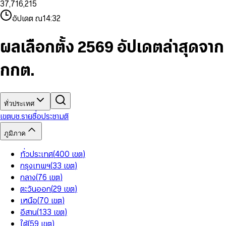
3
7
,
7
1
6
,
2
1
5
8
9
8
4
8
8
2
7
3
2
6
9
9
อัปเดต ณ
14:32
5
9
9
3
8
4
3
7
6
4
9
5
4
8
7
5
6
5
9
ผลเลือกตั้ง 2569 อัปเดตล่าสุดจาก
8
6
7
6
9
7
8
7
กกต.
8
9
8
9
9
ทั่วประเทศ
เขต
บช.รายชื่อ
ประชามติ
ภูมิภาค
ทั่วประเทศ
(
400
เขต
)
กรุงเทพฯ
(
33
เขต
)
กลาง
(
76
เขต
)
ตะวันออก
(
29
เขต
)
เหนือ
(
70
เขต
)
อีสาน
(
133
เขต
)
ใต้
(
59
เขต
)