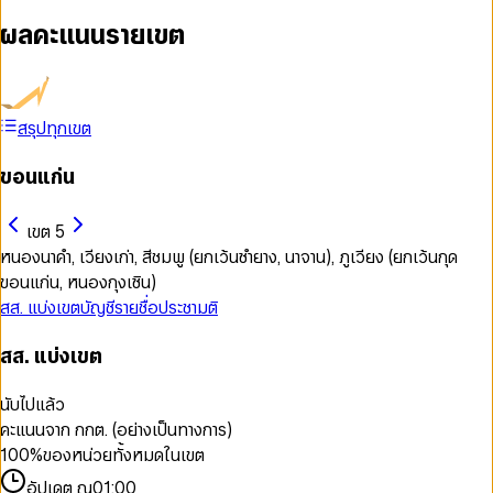
ผลคะแนนรายเขต
สรุปทุกเขต
ขอนแก่น
เขต 5
หนองนาคำ, เวียงเก่า, สีชมพู (ยกเว้นซำยาง, นาจาน), ภูเวียง (ยกเว้นกุด
ขอนแก่น, หนองกุงเซิน)
สส. แบ่งเขต
บัญชีรายชื่อ
ประชามติ
สส. แบ่งเขต
นับไปแล้ว
คะแนนจาก กกต. (อย่างเป็นทางการ)
100
%
ของหน่วยทั้งหมดในเขต
อัปเดต ณ
01:00