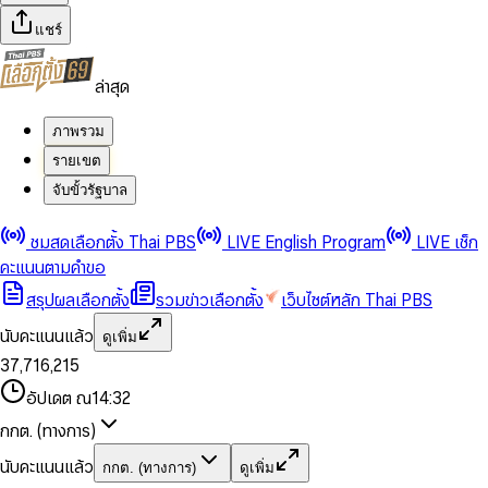
แชร์
ล่าสุด
ภาพรวม
รายเขต
จับขั้วรัฐบาล
0
0
ชมสดเลือกตั้ง Thai PBS
LIVE English Program
LIVE เช็ก
1
1
0
2
2
1
0
คะแนนตามคำขอ
3
3
2
1
สรุปผลเลือกตั้ง
รวมข่าวเลือกตั้ง
เว็บไซต์หลัก Thai PBS
0
4
4
3
2
1
5
5
4
0
3
นับคะแนนแล้ว
ดูเพิ่ม
2
6
6
0
5
1
0
4
0
0
3
7
,
7
1
6
,
2
1
5
1
1
0
4
8
8
2
7
3
2
6
2
2
1
0
อัปเดต ณ
14:32
5
9
9
3
8
4
3
7
3
3
2
1
6
4
9
5
4
8
กกต. (ทางการ)
0
4
4
3
2
7
5
6
5
9
1
5
5
4
0
3
8
6
7
6
นับคะแนนแล้ว
กกต. (ทางการ)
ดูเพิ่ม
2
6
6
0
5
1
0
4
9
7
8
7