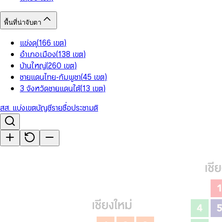
พื้นที่น่าจับตา
แข่งดุ
(
166
เขต
)
อำเภอเมือง
(
138
เขต
)
บ้านใหญ่
(
260
เขต
)
ชายแดนไทย-กัมพูชา
(
45
เขต
)
3 จังหวัดชายแดนใต้
(
13
เขต
)
สส. แบ่งเขต
บัญชีรายชื่อ
ประชามติ