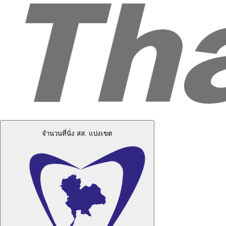
จำนวนที่นั่ง สส. แบ่งเขต