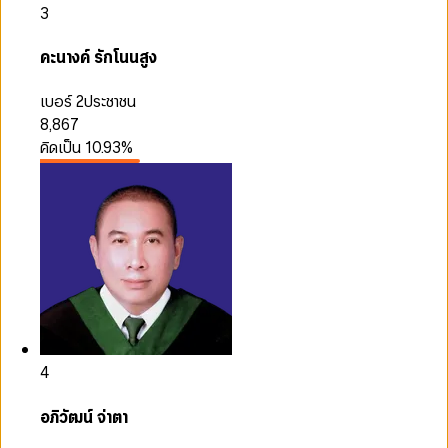
3
คะนางค์ รักโนนสูง
เบอร์ 2
ประชาชน
8,867
คิดเป็น
10.93
%
4
อภิวัฒน์ จ่าตา