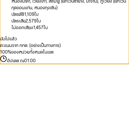
หนองนาคำ, เวียงเก่า, สีชมพู (ยกเว้นซำยาง, นาจาน), ภูเวียง (ยกเว้น
กุดขอนแก่น, หนองกุงเซิน)
บัตรดี
81,109
ใบ
บัตรเสีย
2,579
ใบ
ไม่ออกเสียง
1,457
ใบ
นับไปแล้ว
คะแนนจาก กกต. (อย่างเป็นทางการ)
100
%
ของหน่วยทั้งหมดในเขต
อัปเดต ณ
01:00