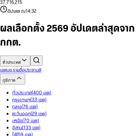
3
7
,
7
1
6
,
2
1
5
8
9
8
4
8
8
2
7
3
2
6
9
9
อัปเดต ณ
14:32
5
9
9
3
8
4
3
7
6
4
9
5
4
8
7
5
6
5
9
ผลเลือกตั้ง 2569 อัปเดตล่าสุดจาก
8
6
7
6
9
7
8
7
กกต.
8
9
8
9
9
ทั่วประเทศ
เขต
บช.รายชื่อ
ประชามติ
ภูมิภาค
ทั่วประเทศ
(
400
เขต
)
กรุงเทพฯ
(
33
เขต
)
กลาง
(
76
เขต
)
ตะวันออก
(
29
เขต
)
เหนือ
(
70
เขต
)
อีสาน
(
133
เขต
)
ใต้
(
59
เขต
)