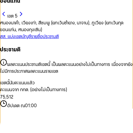
ขอนแก่น
เขต 5
หนองนาคำ, เวียงเก่า, สีชมพู (ยกเว้นซำยาง, นาจาน), ภูเวียง (ยกเว้นกุด
ขอนแก่น, หนองกุงเซิน)
สส. แบ่งเขต
บัญชีรายชื่อ
ประชามติ
ประชามติ
0
1
ผลคะแนนประชามติเขตนี้ เป็นผลคะแนนอย่างไม่เป็นทางการ เนื่องจากยัง
2
0
0
ไม่มีการประกาศผลคะแนนรายเขต
3
1
1
4
2
2
เขตนี้นับคะแนนแล้ว
5
3
3
0
คะแนนจาก กกต. (อย่างไม่เป็นทางการ)
6
4
4
0
1
7
5
,
5
1
2
8
6
6
2
3
อัปเดต ณ
01:00
9
7
7
3
4
8
8
4
5
9
9
5
6
6
7
7
8