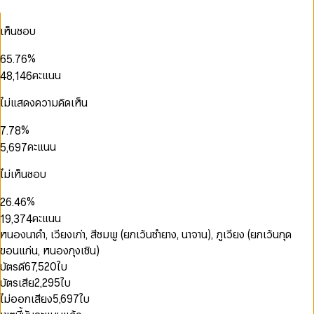
2
1
3
2
3
1
3
2
4
3
0
4
0
2
0
เห็นชอบ
0
4
3
5
4
1
5
1
3
0
0
1
1
5
4
6
5
2
6
2
4
1
1
2
2
0
%
6
5
.
7
6
3
7
0
3
5
2
2
3
0
3
1
7
6
8
7
คะแนน
4
8
,
1
4
6
3
3
4
0
1
4
2
8
7
9
8
5
9
2
5
7
4
4
5
1
2
5
3
9
8
9
6
3
6
8
ไม่แสดงความคิดเห็น
0
5
5
6
2
3
6
4
9
7
4
7
9
1
6
6
7
3
4
7
5
0
0
8
5
8
2
0
%
7
.
7
8
4
5
8
6
1
1
9
6
9
3
1
8
8
9
คะแนน
5
,
6
9
7
2
0
2
7
4
2
9
9
6
7
8
3
1
3
8
5
3
0
7
8
9
ไม่เห็นชอบ
0
4
2
4
9
6
0
4
1
8
9
1
5
3
5
7
1
5
2
9
%
2
6
.
4
6
0
8
2
6
3
3
7
5
7
คะแนน
1
9
,
3
7
4
4
8
6
8
2
4
8
5
หนองนาคำ, เวียงเก่า, สีชมพู (ยกเว้นซำยาง, นาจาน), ภูเวียง (ยกเว้นกุด
5
9
7
9
3
5
9
6
ขอนแก่น, หนองกุงเซิน)
6
8
4
6
7
0
7
9
บัตรดี
67,520
ใบ
5
7
8
1
8
บัตรเสีย
2,295
ใบ
6
8
9
2
0
0
9
7
9
3
1
1
ไม่ออกเสียง
5,697
ใบ
8
4
2
2