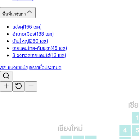
พื้นที่น่าจับตา
แข่งดุ
(
166
เขต
)
อำเภอเมือง
(
138
เขต
)
บ้านใหญ่
(
260
เขต
)
ชายแดนไทย-กัมพูชา
(
45
เขต
)
3 จังหวัดชายแดนใต้
(
13
เขต
)
สส. แบ่งเขต
บัญชีรายชื่อ
ประชามติ