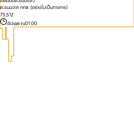
เขตนี้นับคะแนนแล้ว
9
5
3
3
0
คะแนนจาก กกต. (อย่างไม่เป็นทางการ)
6
4
4
0
1
7
5
,
5
1
2
8
6
6
2
3
อัปเดต ณ
01:00
9
7
7
3
4
8
8
4
5
9
9
5
6
6
7
7
8
8
9
9