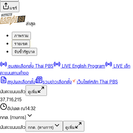
แชร์
ล่าสุด
ภาพรวม
รายเขต
จับขั้วรัฐบาล
0
0
ชมสดเลือกตั้ง Thai PBS
LIVE English Program
LIVE เช็ก
1
1
0
2
2
1
0
คะแนนตามคำขอ
3
3
2
1
สรุปผลเลือกตั้ง
รวมข่าวเลือกตั้ง
เว็บไซต์หลัก Thai PBS
0
4
4
3
2
1
5
5
4
0
3
นับคะแนนแล้ว
ดูเพิ่ม
2
6
6
0
5
1
0
4
0
0
3
7
,
7
1
6
,
2
1
5
1
1
0
4
8
8
2
7
3
2
6
2
2
1
0
อัปเดต ณ
14:32
5
9
9
3
8
4
3
7
3
3
2
1
6
4
9
5
4
8
กกต. (ทางการ)
0
4
4
3
2
7
5
6
5
9
1
5
5
4
0
3
8
6
7
6
นับคะแนนแล้ว
กกต. (ทางการ)
ดูเพิ่ม
2
6
6
0
5
1
0
4
9
7
8
7