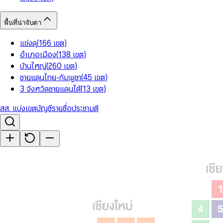
พื้นที่น่าจับตา
แข่งดุ
(
166
เขต
)
อำเภอเมือง
(
138
เขต
)
บ้านใหญ่
(
260
เขต
)
ชายแดนไทย-กัมพูชา
(
45
เขต
)
3 จังหวัดชายแดนใต้
(
13
เขต
)
สส. แบ่งเขต
บัญชีรายชื่อ
ประชามติ