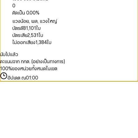
0
คิดเป็น
0.00
%
แวงน้อย, พล, แวงใหญ่
บัตรดี
81,101
ใบ
บัตรเสีย
2,531
ใบ
ไม่ออกเสียง
1,384
ใบ
นับไปแล้ว
คะแนนจาก กกต. (อย่างเป็นทางการ)
100
%
ของหน่วยทั้งหมดในเขต
อัปเดต ณ
01:00