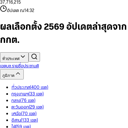
3
7
,
7
1
6
,
2
1
5
8
9
8
4
8
8
2
7
3
2
6
9
9
อัปเดต ณ
14:32
5
9
9
3
8
4
3
7
6
4
9
5
4
8
7
5
6
5
9
ผลเลือกตั้ง 2569 อัปเดตล่าสุดจาก
8
6
7
6
9
7
8
7
กกต.
8
9
8
9
9
ทั่วประเทศ
เขต
บช.รายชื่อ
ประชามติ
ภูมิภาค
ทั่วประเทศ
(
400
เขต
)
กรุงเทพฯ
(
33
เขต
)
กลาง
(
76
เขต
)
ตะวันออก
(
29
เขต
)
เหนือ
(
70
เขต
)
อีสาน
(
133
เขต
)
ใต้
(
59
เขต
)