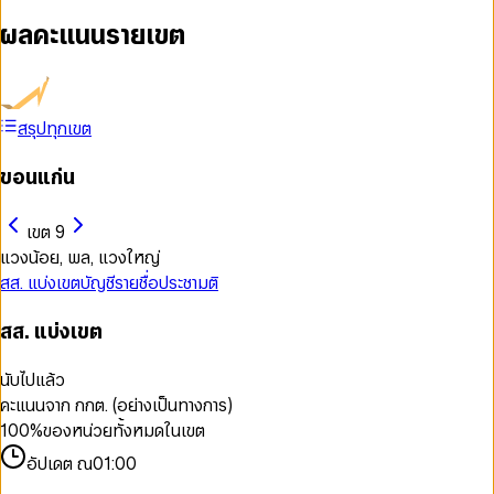
ผลคะแนนรายเขต
สรุปทุกเขต
ขอนแก่น
เขต 9
แวงน้อย, พล, แวงใหญ่
สส. แบ่งเขต
บัญชีรายชื่อ
ประชามติ
สส. แบ่งเขต
นับไปแล้ว
คะแนนจาก กกต. (อย่างเป็นทางการ)
100
%
ของหน่วยทั้งหมดในเขต
อัปเดต ณ
01:00