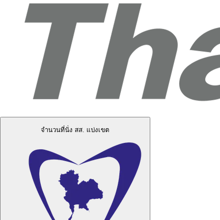
จำนวนที่นั่ง สส. แบ่งเขต