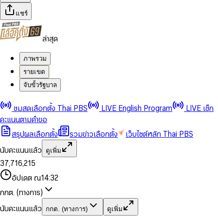
แชร์
ล่าสุด
ภาพรวม
รายเขต
จับขั้วรัฐบาล
0
0
ชมสดเลือกตั้ง Thai PBS
LIVE English Program
LIVE เช็ก
1
1
0
2
2
1
0
คะแนนตามคำขอ
3
3
2
1
สรุปผลเลือกตั้ง
รวมข่าวเลือกตั้ง
เว็บไซต์หลัก Thai PBS
0
4
4
3
2
1
5
5
4
0
3
นับคะแนนแล้ว
ดูเพิ่ม
2
6
6
0
5
1
0
4
0
0
3
7
,
7
1
6
,
2
1
5
1
1
0
4
8
8
2
7
3
2
6
2
2
1
0
อัปเดต ณ
14:32
5
9
9
3
8
4
3
7
3
3
2
1
6
4
9
5
4
8
กกต. (ทางการ)
0
4
4
3
2
7
5
6
5
9
1
5
5
4
0
3
8
6
7
6
นับคะแนนแล้ว
กกต. (ทางการ)
ดูเพิ่ม
2
6
6
0
5
1
0
4
9
7
8
7