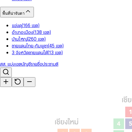
พื้นที่น่าจับตา
แข่งดุ
(
166
เขต
)
อำเภอเมือง
(
138
เขต
)
บ้านใหญ่
(
260
เขต
)
ชายแดนไทย-กัมพูชา
(
45
เขต
)
3 จังหวัดชายแดนใต้
(
13
เขต
)
สส. แบ่งเขต
บัญชีรายชื่อ
ประชามติ