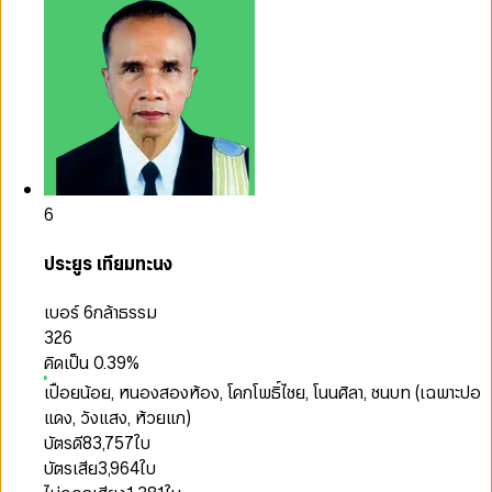
6
ประยูร เทียมทะนง
เบอร์ 6
กล้าธรรม
326
คิดเป็น
0.39
%
เปือยน้อย, หนองสองห้อง, โคกโพธิ์ไชย, โนนศิลา, ชนบท (เฉพาะปอ
แดง, วังแสง, ห้วยแก)
บัตรดี
83,757
ใบ
บัตรเสีย
3,964
ใบ