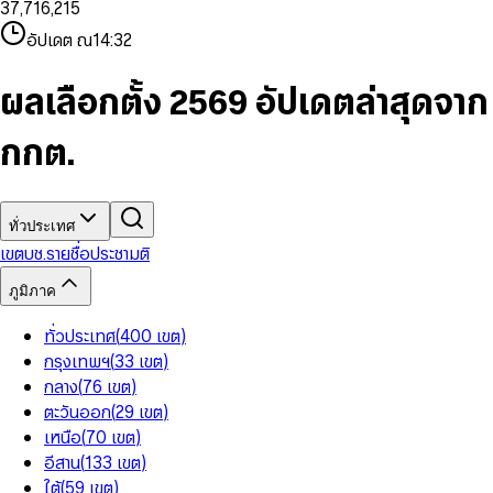
3
7
,
7
1
6
,
2
1
5
8
9
8
4
8
8
2
7
3
2
6
9
9
อัปเดต ณ
14:32
5
9
9
3
8
4
3
7
6
4
9
5
4
8
7
5
6
5
9
ผลเลือกตั้ง 2569 อัปเดตล่าสุดจาก
8
6
7
6
9
7
8
7
กกต.
8
9
8
9
9
ทั่วประเทศ
เขต
บช.รายชื่อ
ประชามติ
ภูมิภาค
ทั่วประเทศ
(
400
เขต
)
กรุงเทพฯ
(
33
เขต
)
กลาง
(
76
เขต
)
ตะวันออก
(
29
เขต
)
เหนือ
(
70
เขต
)
อีสาน
(
133
เขต
)
ใต้
(
59
เขต
)