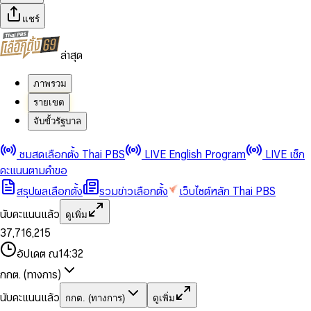
แชร์
ล่าสุด
ภาพรวม
รายเขต
จับขั้วรัฐบาล
0
0
ชมสดเลือกตั้ง Thai PBS
LIVE English Program
LIVE เช็ก
1
1
0
2
2
1
0
คะแนนตามคำขอ
3
3
2
1
สรุปผลเลือกตั้ง
รวมข่าวเลือกตั้ง
เว็บไซต์หลัก Thai PBS
0
4
4
3
2
1
5
5
4
0
3
นับคะแนนแล้ว
ดูเพิ่ม
2
6
6
0
5
1
0
4
0
0
3
7
,
7
1
6
,
2
1
5
1
1
0
4
8
8
2
7
3
2
6
2
2
1
0
อัปเดต ณ
14:32
5
9
9
3
8
4
3
7
3
3
2
1
6
4
9
5
4
8
กกต. (ทางการ)
0
4
4
3
2
7
5
6
5
9
1
5
5
4
0
3
8
6
7
6
นับคะแนนแล้ว
กกต. (ทางการ)
ดูเพิ่ม
2
6
6
0
5
1
0
4
9
7
8
7