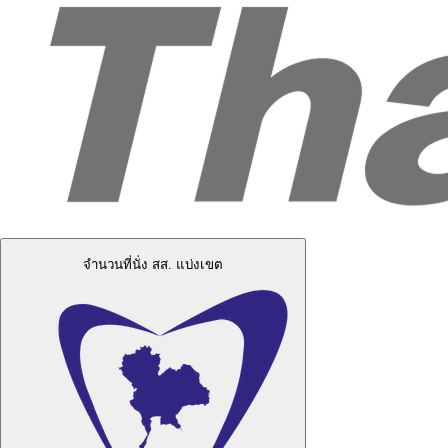
จำนวนที่นั่ง สส. แบ่งเขต