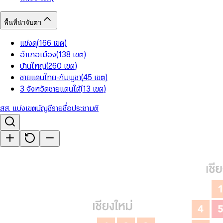
พื้นที่น่าจับตา
แข่งดุ
(
166
เขต
)
อำเภอเมือง
(
138
เขต
)
บ้านใหญ่
(
260
เขต
)
ชายแดนไทย-กัมพูชา
(
45
เขต
)
3 จังหวัดชายแดนใต้
(
13
เขต
)
สส. แบ่งเขต
บัญชีรายชื่อ
ประชามติ