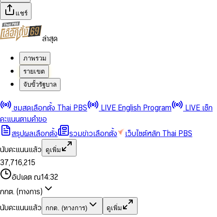
แชร์
ล่าสุด
ภาพรวม
รายเขต
จับขั้วรัฐบาล
0
0
ชมสดเลือกตั้ง Thai PBS
LIVE English Program
LIVE เช็ก
1
1
0
2
2
1
0
คะแนนตามคำขอ
3
3
2
1
สรุปผลเลือกตั้ง
รวมข่าวเลือกตั้ง
เว็บไซต์หลัก Thai PBS
0
4
4
3
2
1
5
5
4
0
3
นับคะแนนแล้ว
ดูเพิ่ม
2
6
6
0
5
1
0
4
0
0
3
7
,
7
1
6
,
2
1
5
1
1
0
4
8
8
2
7
3
2
6
2
2
1
0
อัปเดต ณ
14:32
5
9
9
3
8
4
3
7
3
3
2
1
6
4
9
5
4
8
กกต. (ทางการ)
0
4
4
3
2
7
5
6
5
9
1
5
5
4
0
3
8
6
7
6
นับคะแนนแล้ว
กกต. (ทางการ)
ดูเพิ่ม
2
6
6
0
5
1
0
4
9
7
8
7