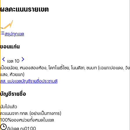
ผลคะแนนรายเขต
สรุปทุกเขต
ขอนแก่น
เขต 10
เปือยน้อย, หนองสองห้อง, โคกโพธิ์ไชย, โนนศิลา, ชนบท (เฉพาะปอแดง, วัง
แสง, ห้วยแก)
สส. แบ่งเขต
บัญชีรายชื่อ
ประชามติ
บัญชีรายชื่อ
นับไปแล้ว
คะแนนจาก กกต. (อย่างเป็นทางการ)
100
%
ของหน่วยทั้งหมดในเขต
อัปเดต ณ
01:00