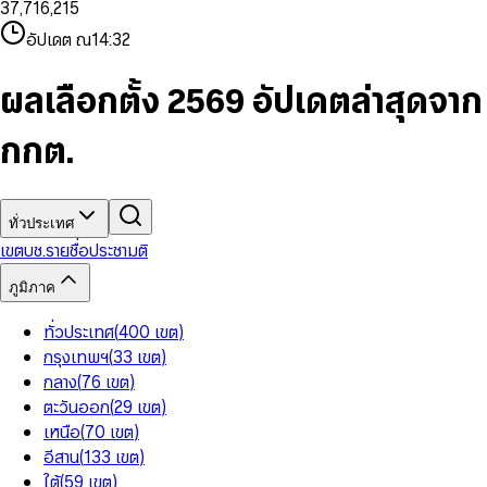
3
7
,
7
1
6
,
2
1
5
8
9
8
4
8
8
2
7
3
2
6
9
9
อัปเดต ณ
14:32
5
9
9
3
8
4
3
7
6
4
9
5
4
8
7
5
6
5
9
ผลเลือกตั้ง 2569 อัปเดตล่าสุดจาก
8
6
7
6
9
7
8
7
กกต.
8
9
8
9
9
ทั่วประเทศ
เขต
บช.รายชื่อ
ประชามติ
ภูมิภาค
ทั่วประเทศ
(
400
เขต
)
กรุงเทพฯ
(
33
เขต
)
กลาง
(
76
เขต
)
ตะวันออก
(
29
เขต
)
เหนือ
(
70
เขต
)
อีสาน
(
133
เขต
)
ใต้
(
59
เขต
)