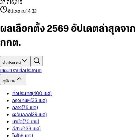
3
7
,
7
1
6
,
2
1
5
8
9
8
4
8
8
2
7
3
2
6
9
9
อัปเดต ณ
14:32
5
9
9
3
8
4
3
7
6
4
9
5
4
8
7
5
6
5
9
ผลเลือกตั้ง 2569 อัปเดตล่าสุดจาก
8
6
7
6
9
7
8
7
กกต.
8
9
8
9
9
ทั่วประเทศ
เขต
บช.รายชื่อ
ประชามติ
ภูมิภาค
ทั่วประเทศ
(
400
เขต
)
กรุงเทพฯ
(
33
เขต
)
กลาง
(
76
เขต
)
ตะวันออก
(
29
เขต
)
เหนือ
(
70
เขต
)
อีสาน
(
133
เขต
)
ใต้
(
59
เขต
)