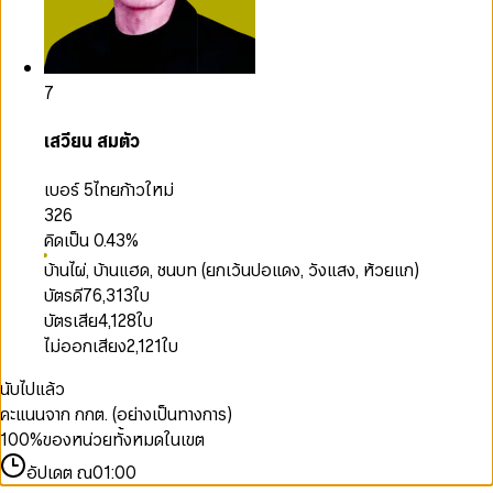
7
เสวียน สมตัว
เบอร์ 5
ไทยก้าวใหม่
326
คิดเป็น
0.43
%
บ้านไผ่, บ้านแฮด, ชนบท (ยกเว้นปอแดง, วังแสง, ห้วยแก)
บัตรดี
76,313
ใบ
บัตรเสีย
4,128
ใบ
ไม่ออกเสียง
2,121
ใบ
นับไปแล้ว
คะแนนจาก กกต. (อย่างเป็นทางการ)
100
%
ของหน่วยทั้งหมดในเขต
อัปเดต ณ
01:00