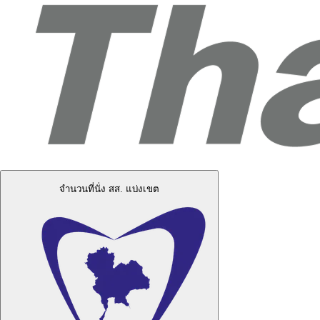
จำนวนที่นั่ง สส. แบ่งเขต