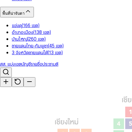
พื้นที่น่าจับตา
แข่งดุ
(
166
เขต
)
อำเภอเมือง
(
138
เขต
)
บ้านใหญ่
(
260
เขต
)
ชายแดนไทย-กัมพูชา
(
45
เขต
)
3 จังหวัดชายแดนใต้
(
13
เขต
)
สส. แบ่งเขต
บัญชีรายชื่อ
ประชามติ