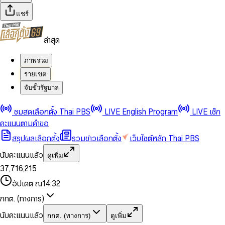
แชร์
ล่าสุด
ภาพรวม
รายเขต
จับขั้วรัฐบาล
0
0
ชมสดเลือกตั้ง Thai PBS
LIVE English Program
LIVE เช็ก
1
1
0
2
2
1
0
คะแนนตามคำขอ
3
3
2
1
สรุปผลเลือกตั้ง
รวมข่าวเลือกตั้ง
เว็บไซต์หลัก Thai PBS
0
4
4
3
2
1
5
5
4
0
3
นับคะแนนแล้ว
ดูเพิ่ม
2
6
6
0
5
1
0
4
0
0
3
7
,
7
1
6
,
2
1
5
1
1
0
4
8
8
2
7
3
2
6
2
2
1
0
อัปเดต ณ
14:32
5
9
9
3
8
4
3
7
3
3
2
1
6
4
9
5
4
8
กกต. (ทางการ)
0
4
4
3
2
7
5
6
5
9
1
5
5
4
0
3
8
6
7
6
นับคะแนนแล้ว
กกต. (ทางการ)
ดูเพิ่ม
2
6
6
0
5
1
0
4
9
7
8
7