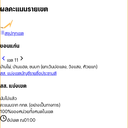
ผลคะแนนรายเขต
สรุปทุกเขต
ขอนแก่น
เขต 11
บ้านไผ่, บ้านแฮด, ชนบท (ยกเว้นปอแดง, วังแสง, ห้วยแก)
สส. แบ่งเขต
บัญชีรายชื่อ
ประชามติ
สส. แบ่งเขต
นับไปแล้ว
คะแนนจาก กกต. (อย่างเป็นทางการ)
100
%
ของหน่วยทั้งหมดในเขต
อัปเดต ณ
01:00