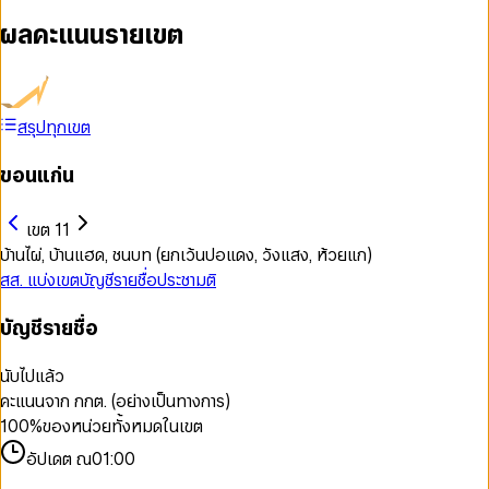
ผลคะแนนรายเขต
สรุปทุกเขต
ขอนแก่น
เขต 11
บ้านไผ่, บ้านแฮด, ชนบท (ยกเว้นปอแดง, วังแสง, ห้วยแก)
สส. แบ่งเขต
บัญชีรายชื่อ
ประชามติ
บัญชีรายชื่อ
นับไปแล้ว
คะแนนจาก กกต. (อย่างเป็นทางการ)
100
%
ของหน่วยทั้งหมดในเขต
อัปเดต ณ
01:00