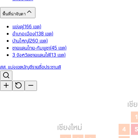
พื้นที่น่าจับตา
แข่งดุ
(
166
เขต
)
อำเภอเมือง
(
138
เขต
)
บ้านใหญ่
(
260
เขต
)
ชายแดนไทย-กัมพูชา
(
45
เขต
)
3 จังหวัดชายแดนใต้
(
13
เขต
)
สส. แบ่งเขต
บัญชีรายชื่อ
ประชามติ