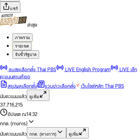
แชร์
ล่าสุด
ภาพรวม
รายเขต
จับขั้วรัฐบาล
0
0
ชมสดเลือกตั้ง Thai PBS
LIVE English Program
LIVE เช็ก
1
1
0
2
2
1
0
คะแนนตามคำขอ
3
3
2
1
สรุปผลเลือกตั้ง
รวมข่าวเลือกตั้ง
เว็บไซต์หลัก Thai PBS
0
4
4
3
2
1
5
5
4
0
3
นับคะแนนแล้ว
ดูเพิ่ม
2
6
6
0
5
1
0
4
0
0
3
7
,
7
1
6
,
2
1
5
1
1
0
4
8
8
2
7
3
2
6
2
2
1
0
อัปเดต ณ
14:32
5
9
9
3
8
4
3
7
3
3
2
1
6
4
9
5
4
8
กกต. (ทางการ)
0
4
4
3
2
7
5
6
5
9
1
5
5
4
0
3
8
6
7
6
นับคะแนนแล้ว
กกต. (ทางการ)
ดูเพิ่ม
2
6
6
0
5
1
0
4
9
7
8
7