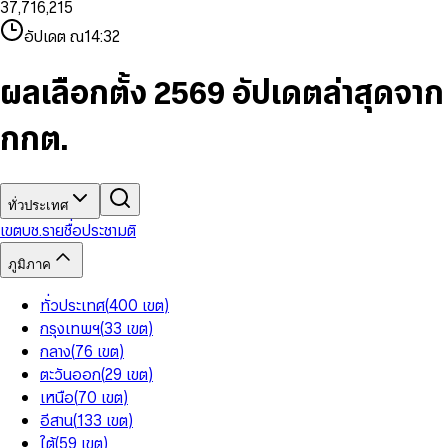
3
7
,
7
1
6
,
2
1
5
8
9
8
4
8
8
2
7
3
2
6
9
9
อัปเดต ณ
14:32
5
9
9
3
8
4
3
7
6
4
9
5
4
8
7
5
6
5
9
ผลเลือกตั้ง 2569 อัปเดตล่าสุดจาก
8
6
7
6
9
7
8
7
กกต.
8
9
8
9
9
ทั่วประเทศ
เขต
บช.รายชื่อ
ประชามติ
ภูมิภาค
ทั่วประเทศ
(
400
เขต
)
กรุงเทพฯ
(
33
เขต
)
กลาง
(
76
เขต
)
ตะวันออก
(
29
เขต
)
เหนือ
(
70
เขต
)
อีสาน
(
133
เขต
)
ใต้
(
59
เขต
)