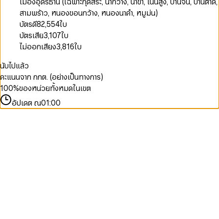
เมืองอุดรธานี (เฉพาะกุดสระ, นากว้าง, นาข่า, โนนสูง, บ้านจั่น, บ้านตาด,
สามพร้าว, หนองขอนกว้าง, หนองนาคำ, หมูม่น)
บัตรดี
82,554
ใบ
บัตรเสีย
3,107
ใบ
ไม่ออกเสียง
3,816
ใบ
นับไปแล้ว
คะแนนจาก กกต. (อย่างเป็นทางการ)
100
%
ของหน่วยทั้งหมดในเขต
อัปเดต ณ
01:00