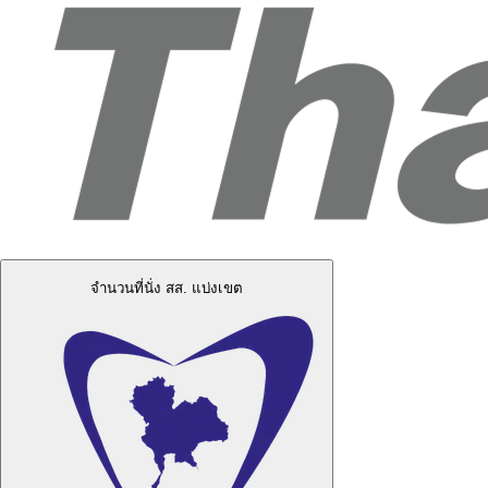
จำนวนที่นั่ง สส. แบ่งเขต