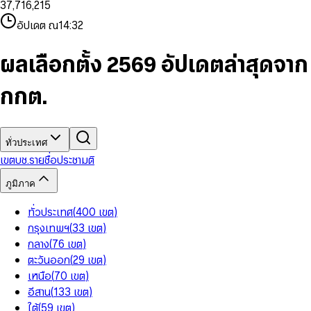
3
7
,
7
1
6
,
2
1
5
8
9
8
4
8
8
2
7
3
2
6
9
9
อัปเดต ณ
14:32
5
9
9
3
8
4
3
7
6
4
9
5
4
8
7
5
6
5
9
ผลเลือกตั้ง 2569 อัปเดตล่าสุดจาก
8
6
7
6
9
7
8
7
กกต.
8
9
8
9
9
ทั่วประเทศ
เขต
บช.รายชื่อ
ประชามติ
ภูมิภาค
ทั่วประเทศ
(
400
เขต
)
กรุงเทพฯ
(
33
เขต
)
กลาง
(
76
เขต
)
ตะวันออก
(
29
เขต
)
เหนือ
(
70
เขต
)
อีสาน
(
133
เขต
)
ใต้
(
59
เขต
)