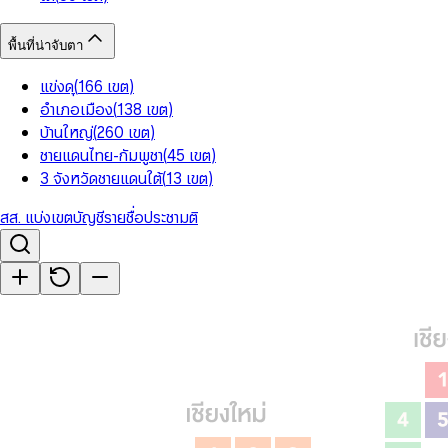
พื้นที่น่าจับตา
แข่งดุ
(
166
เขต
)
อำเภอเมือง
(
138
เขต
)
บ้านใหญ่
(
260
เขต
)
ชายแดนไทย-กัมพูชา
(
45
เขต
)
3 จังหวัดชายแดนใต้
(
13
เขต
)
สส. แบ่งเขต
บัญชีรายชื่อ
ประชามติ