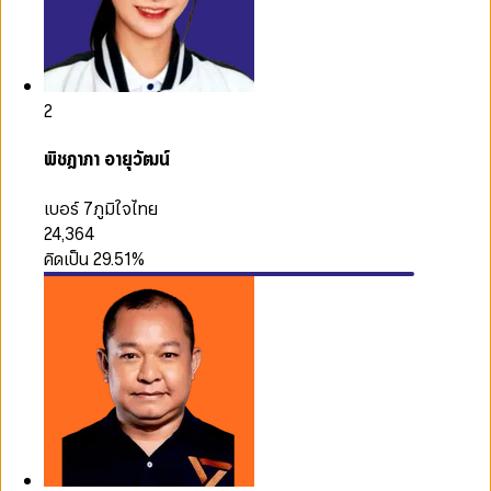
2
พิชฎาภา อายุวัฒน์
เบอร์ 7
ภูมิใจไทย
24,364
คิดเป็น
29.51
%