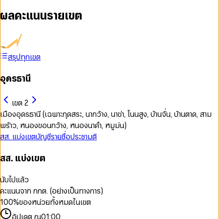
ผลคะแนนรายเขต
สรุปทุกเขต
อุดรธานี
เขต 2
เมืองอุดรธานี (เฉพาะกุดสระ, นากว้าง, นาข่า, โนนสูง, บ้านจั่น, บ้านตาด, สาม
พร้าว, หนองขอนกว้าง, หนองนาคำ, หมูม่น)
สส. แบ่งเขต
บัญชีรายชื่อ
ประชามติ
สส. แบ่งเขต
นับไปแล้ว
คะแนนจาก กกต. (อย่างเป็นทางการ)
100
%
ของหน่วยทั้งหมดในเขต
อัปเดต ณ
01:00