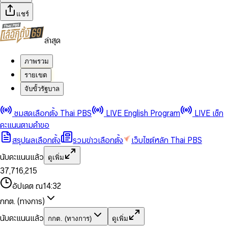
แชร์
ล่าสุด
ภาพรวม
รายเขต
จับขั้วรัฐบาล
0
0
ชมสดเลือกตั้ง Thai PBS
LIVE English Program
LIVE เช็ก
1
1
0
2
2
1
0
คะแนนตามคำขอ
3
3
2
1
สรุปผลเลือกตั้ง
รวมข่าวเลือกตั้ง
เว็บไซต์หลัก Thai PBS
0
4
4
3
2
1
5
5
4
0
3
นับคะแนนแล้ว
ดูเพิ่ม
2
6
6
0
5
1
0
4
0
0
3
7
,
7
1
6
,
2
1
5
1
1
0
4
8
8
2
7
3
2
6
2
2
1
0
อัปเดต ณ
14:32
5
9
9
3
8
4
3
7
3
3
2
1
6
4
9
5
4
8
กกต. (ทางการ)
0
4
4
3
2
7
5
6
5
9
1
5
5
4
0
3
8
6
7
6
นับคะแนนแล้ว
กกต. (ทางการ)
ดูเพิ่ม
2
6
6
0
5
1
0
4
9
7
8
7