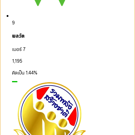
9
พลวัต
เบอร์ 7
1,195
คิดเป็น
1.44
%