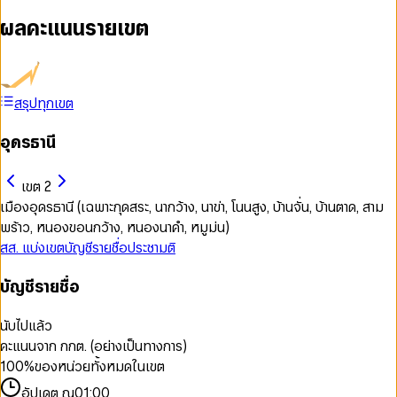
ผลคะแนนรายเขต
สรุปทุกเขต
อุดรธานี
เขต 2
เมืองอุดรธานี (เฉพาะกุดสระ, นากว้าง, นาข่า, โนนสูง, บ้านจั่น, บ้านตาด, สาม
พร้าว, หนองขอนกว้าง, หนองนาคำ, หมูม่น)
สส. แบ่งเขต
บัญชีรายชื่อ
ประชามติ
บัญชีรายชื่อ
นับไปแล้ว
คะแนนจาก กกต. (อย่างเป็นทางการ)
100
%
ของหน่วยทั้งหมดในเขต
อัปเดต ณ
01:00