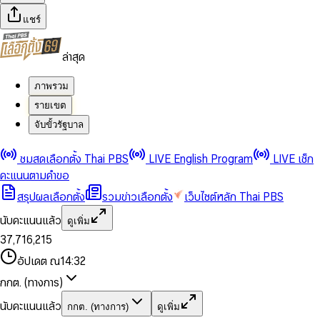
แชร์
ล่าสุด
ภาพรวม
รายเขต
จับขั้วรัฐบาล
0
0
ชมสดเลือกตั้ง Thai PBS
LIVE English Program
LIVE เช็ก
1
1
0
2
2
1
0
คะแนนตามคำขอ
3
3
2
1
สรุปผลเลือกตั้ง
รวมข่าวเลือกตั้ง
เว็บไซต์หลัก Thai PBS
0
4
4
3
2
1
5
5
4
0
3
นับคะแนนแล้ว
ดูเพิ่ม
2
6
6
0
5
1
0
4
0
0
3
7
,
7
1
6
,
2
1
5
1
1
0
4
8
8
2
7
3
2
6
2
2
1
0
อัปเดต ณ
14:32
5
9
9
3
8
4
3
7
3
3
2
1
6
4
9
5
4
8
กกต. (ทางการ)
0
4
4
3
2
7
5
6
5
9
1
5
5
4
0
3
8
6
7
6
นับคะแนนแล้ว
กกต. (ทางการ)
ดูเพิ่ม
2
6
6
0
5
1
0
4
9
7
8
7