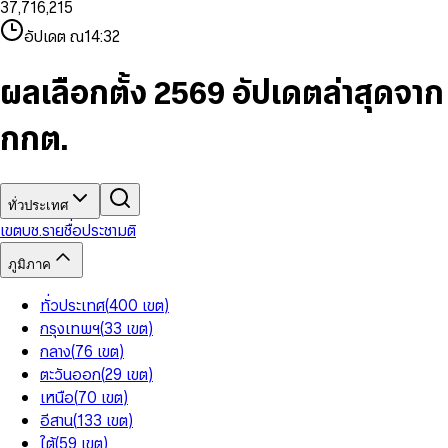
3
7
,
7
1
6
,
2
1
5
8
9
8
4
8
8
2
7
3
2
6
9
9
อัปเดต ณ
14:32
5
9
9
3
8
4
3
7
6
4
9
5
4
8
7
5
6
5
9
ผลเลือกตั้ง 2569 อัปเดตล่าสุดจาก
8
6
7
6
9
7
8
7
กกต.
8
9
8
9
9
ทั่วประเทศ
เขต
บช.รายชื่อ
ประชามติ
ภูมิภาค
ทั่วประเทศ
(
400
เขต
)
กรุงเทพฯ
(
33
เขต
)
กลาง
(
76
เขต
)
ตะวันออก
(
29
เขต
)
เหนือ
(
70
เขต
)
อีสาน
(
133
เขต
)
ใต้
(
59
เขต
)