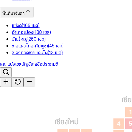
พื้นที่น่าจับตา
แข่งดุ
(
166
เขต
)
อำเภอเมือง
(
138
เขต
)
บ้านใหญ่
(
260
เขต
)
ชายแดนไทย-กัมพูชา
(
45
เขต
)
3 จังหวัดชายแดนใต้
(
13
เขต
)
สส. แบ่งเขต
บัญชีรายชื่อ
ประชามติ