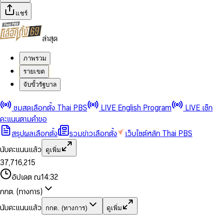
แชร์
ล่าสุด
ภาพรวม
รายเขต
จับขั้วรัฐบาล
0
0
ชมสดเลือกตั้ง Thai PBS
LIVE English Program
LIVE เช็ก
1
1
0
2
2
1
0
คะแนนตามคำขอ
3
3
2
1
สรุปผลเลือกตั้ง
รวมข่าวเลือกตั้ง
เว็บไซต์หลัก Thai PBS
0
4
4
3
2
1
5
5
4
0
3
นับคะแนนแล้ว
ดูเพิ่ม
2
6
6
0
5
1
0
4
0
0
3
7
,
7
1
6
,
2
1
5
1
1
0
4
8
8
2
7
3
2
6
2
2
1
0
อัปเดต ณ
14:32
5
9
9
3
8
4
3
7
3
3
2
1
6
4
9
5
4
8
กกต. (ทางการ)
0
4
4
3
2
7
5
6
5
9
1
5
5
4
0
3
8
6
7
6
นับคะแนนแล้ว
กกต. (ทางการ)
ดูเพิ่ม
2
6
6
0
5
1
0
4
9
7
8
7