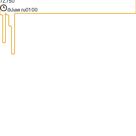
7
2
,
7
5
0
8
3
8
6
1
อัปเดต ณ
01:00
9
4
9
7
2
5
8
3
6
9
4
7
5
8
6
9
7
8
9