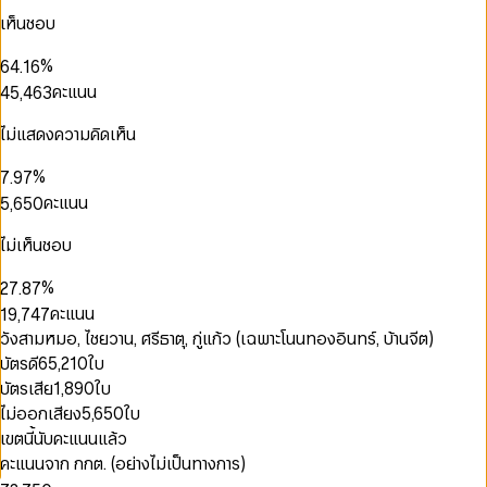
3
1
3
0
1
0
2
1
เห็นชอบ
4
2
4
1
2
1
3
0
0
2
0
5
3
0
5
2
3
2
4
1
1
3
1
%
6
4
.
1
6
3
4
3
5
2
2
4
2
0
7
5
2
7
คะแนน
4
5
,
4
6
3
3
5
3
0
1
0
8
6
3
8
5
6
5
7
4
4
6
4
1
2
1
9
7
4
9
0
6
7
6
8
5
ไม่แสดงความคิดเห็น
0
5
7
5
2
3
2
8
5
0
1
0
7
8
7
9
6
1
6
8
6
3
4
3
9
6
1
2
1
8
9
8
7
2
0
0
%
7
.
9
7
4
5
4
7
2
3
2
9
9
8
3
1
1
8
8
คะแนน
5
,
6
5
0
8
3
4
3
9
4
2
2
9
9
6
7
6
1
9
4
5
4
5
3
0
3
7
8
7
2
ไม่เห็นชอบ
0
5
6
5
6
4
1
4
8
9
8
3
1
6
7
6
7
5
2
5
9
9
4
%
2
7
.
8
7
0
8
6
3
6
5
3
8
9
8
คะแนน
1
9
,
7
4
7
6
4
9
9
2
8
5
8
วังสามหมอ, ไชยวาน, ศรีธาตุ, กู่แก้ว (เฉพาะโนนทองอินทร์, บ้านจีต)
7
5
0
0
3
9
6
9
8
บัตรดี
65,210
ใบ
6
1
1
4
7
9
7
บัตรเสีย
1,890
ใบ
2
2
0
5
8
8
3
3
1
ไม่ออกเสียง
5,650
ใบ
6
9
9
4
4
2
7
เขตนี้นับคะแนนแล้ว
5
0
5
3
8
คะแนนจาก กกต. (อย่างไม่เป็นทางการ)
6
1
6
4
9