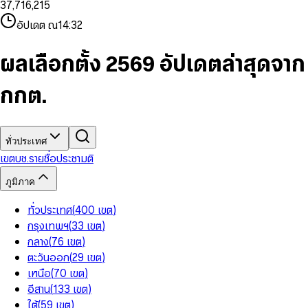
3
7
,
7
1
6
,
2
1
5
8
9
8
4
8
8
2
7
3
2
6
9
9
อัปเดต ณ
14:32
5
9
9
3
8
4
3
7
6
4
9
5
4
8
7
5
6
5
9
ผลเลือกตั้ง 2569 อัปเดตล่าสุดจาก
8
6
7
6
9
7
8
7
กกต.
8
9
8
9
9
ทั่วประเทศ
เขต
บช.รายชื่อ
ประชามติ
ภูมิภาค
ทั่วประเทศ
(
400
เขต
)
กรุงเทพฯ
(
33
เขต
)
กลาง
(
76
เขต
)
ตะวันออก
(
29
เขต
)
เหนือ
(
70
เขต
)
อีสาน
(
133
เขต
)
ใต้
(
59
เขต
)