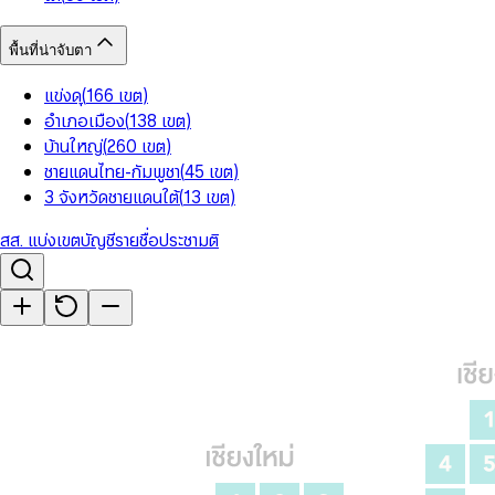
พื้นที่น่าจับตา
แข่งดุ
(
166
เขต
)
อำเภอเมือง
(
138
เขต
)
บ้านใหญ่
(
260
เขต
)
ชายแดนไทย-กัมพูชา
(
45
เขต
)
3 จังหวัดชายแดนใต้
(
13
เขต
)
สส. แบ่งเขต
บัญชีรายชื่อ
ประชามติ