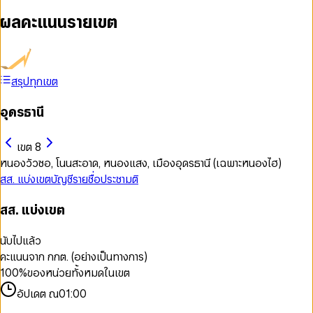
ผลคะแนนรายเขต
สรุปทุกเขต
อุดรธานี
เขต 8
หนองวัวซอ, โนนสะอาด, หนองแสง, เมืองอุดรธานี (เฉพาะหนองไฮ)
สส. แบ่งเขต
บัญชีรายชื่อ
ประชามติ
สส. แบ่งเขต
นับไปแล้ว
คะแนนจาก กกต. (อย่างเป็นทางการ)
100
%
ของหน่วยทั้งหมดในเขต
อัปเดต ณ
01:00