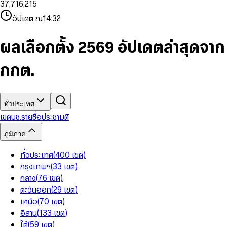
3
7
,
7
1
6
,
2
1
5
8
9
8
4
8
8
2
7
3
2
6
9
9
อัปเดต ณ
14:32
5
9
9
3
8
4
3
7
6
4
9
5
4
8
7
5
6
5
9
ผลเลือกตั้ง 2569 อัปเดตล่าสุดจาก
8
6
7
6
9
7
8
7
กกต.
8
9
8
9
9
ทั่วประเทศ
เขต
บช.รายชื่อ
ประชามติ
ภูมิภาค
ทั่วประเทศ
(
400
เขต
)
กรุงเทพฯ
(
33
เขต
)
กลาง
(
76
เขต
)
ตะวันออก
(
29
เขต
)
เหนือ
(
70
เขต
)
อีสาน
(
133
เขต
)
ใต้
(
59
เขต
)