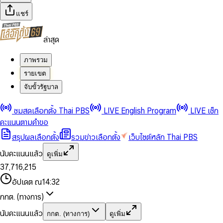
แชร์
ล่าสุด
ภาพรวม
รายเขต
จับขั้วรัฐบาล
0
0
ชมสดเลือกตั้ง Thai PBS
LIVE English Program
LIVE เช็ก
1
1
0
2
2
1
0
คะแนนตามคำขอ
3
3
2
1
สรุปผลเลือกตั้ง
รวมข่าวเลือกตั้ง
เว็บไซต์หลัก Thai PBS
0
4
4
3
2
1
5
5
4
0
3
นับคะแนนแล้ว
ดูเพิ่ม
2
6
6
0
5
1
0
4
0
0
3
7
,
7
1
6
,
2
1
5
1
1
0
4
8
8
2
7
3
2
6
2
2
1
0
อัปเดต ณ
14:32
5
9
9
3
8
4
3
7
3
3
2
1
6
4
9
5
4
8
กกต. (ทางการ)
0
4
4
3
2
7
5
6
5
9
1
5
5
4
0
3
8
6
7
6
นับคะแนนแล้ว
กกต. (ทางการ)
ดูเพิ่ม
2
6
6
0
5
1
0
4
9
7
8
7