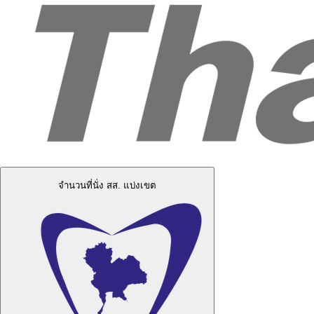
จำนวนที่นั่ง สส. แบ่งเขต