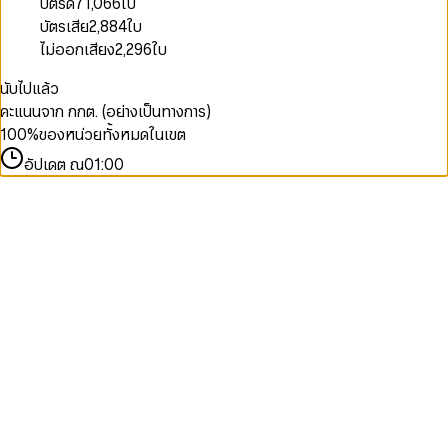
บัตรดี
71,066
ใบ
บัตรเสีย
2,884
ใบ
ไม่ออกเสียง
2,296
ใบ
นับไปแล้ว
คะแนนจาก กกต. (อย่างเป็นทางการ)
100
%
ของหน่วยทั้งหมดในเขต
อัปเดต ณ
01:00