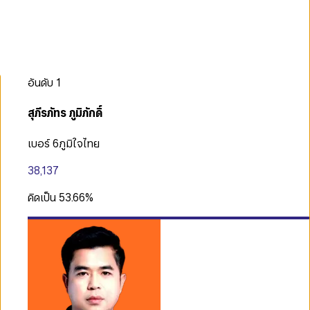
อันดับ
1
สุภีรภัทร ภูมิภักดิ์
เบอร์ 6
ภูมิใจไทย
38,137
คิดเป็น
53.66
%