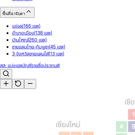
พื้นที่น่าจับตา
แข่งดุ
(
166
เขต
)
อำเภอเมือง
(
138
เขต
)
บ้านใหญ่
(
260
เขต
)
ชายแดนไทย-กัมพูชา
(
45
เขต
)
3 จังหวัดชายแดนใต้
(
13
เขต
)
สส. แบ่งเขต
บัญชีรายชื่อ
ประชามติ