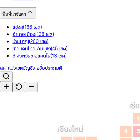
พื้นที่น่าจับตา
แข่งดุ
(
166
เขต
)
อำเภอเมือง
(
138
เขต
)
บ้านใหญ่
(
260
เขต
)
ชายแดนไทย-กัมพูชา
(
45
เขต
)
3 จังหวัดชายแดนใต้
(
13
เขต
)
สส. แบ่งเขต
บัญชีรายชื่อ
ประชามติ