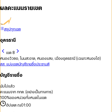
ผลคะแนนรายเขต
สรุปทุกเขต
อุดรธานี
เขต 8
หนองวัวซอ, โนนสะอาด, หนองแสง, เมืองอุดรธานี (เฉพาะหนองไฮ)
สส. แบ่งเขต
บัญชีรายชื่อ
ประชามติ
บัญชีรายชื่อ
นับไปแล้ว
คะแนนจาก กกต. (อย่างเป็นทางการ)
100
%
ของหน่วยทั้งหมดในเขต
อัปเดต ณ
01:00