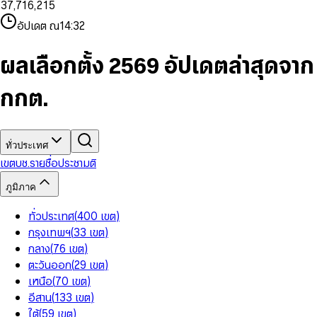
3
7
,
7
1
6
,
2
1
5
8
9
8
4
8
8
2
7
3
2
6
9
9
อัปเดต ณ
14:32
5
9
9
3
8
4
3
7
6
4
9
5
4
8
7
5
6
5
9
ผลเลือกตั้ง 2569 อัปเดตล่าสุดจาก
8
6
7
6
9
7
8
7
กกต.
8
9
8
9
9
ทั่วประเทศ
เขต
บช.รายชื่อ
ประชามติ
ภูมิภาค
ทั่วประเทศ
(
400
เขต
)
กรุงเทพฯ
(
33
เขต
)
กลาง
(
76
เขต
)
ตะวันออก
(
29
เขต
)
เหนือ
(
70
เขต
)
อีสาน
(
133
เขต
)
ใต้
(
59
เขต
)