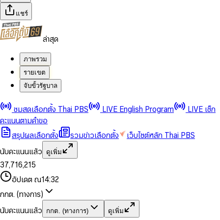
แชร์
ล่าสุด
ภาพรวม
รายเขต
จับขั้วรัฐบาล
0
0
ชมสดเลือกตั้ง Thai PBS
LIVE English Program
LIVE เช็ก
1
1
0
2
2
1
0
คะแนนตามคำขอ
3
3
2
1
สรุปผลเลือกตั้ง
รวมข่าวเลือกตั้ง
เว็บไซต์หลัก Thai PBS
0
4
4
3
2
1
5
5
4
0
3
นับคะแนนแล้ว
ดูเพิ่ม
2
6
6
0
5
1
0
4
0
0
3
7
,
7
1
6
,
2
1
5
1
1
0
4
8
8
2
7
3
2
6
2
2
1
0
อัปเดต ณ
14:32
5
9
9
3
8
4
3
7
3
3
2
1
6
4
9
5
4
8
กกต. (ทางการ)
0
4
4
3
2
7
5
6
5
9
1
5
5
4
0
3
8
6
7
6
นับคะแนนแล้ว
กกต. (ทางการ)
ดูเพิ่ม
2
6
6
0
5
1
0
4
9
7
8
7