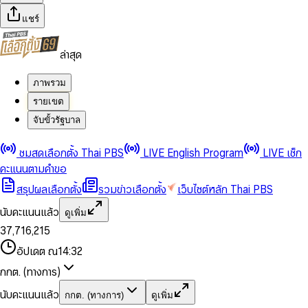
แชร์
ล่าสุด
ภาพรวม
รายเขต
จับขั้วรัฐบาล
0
0
ชมสดเลือกตั้ง Thai PBS
LIVE English Program
LIVE เช็ก
1
1
0
2
2
1
0
คะแนนตามคำขอ
3
3
2
1
สรุปผลเลือกตั้ง
รวมข่าวเลือกตั้ง
เว็บไซต์หลัก Thai PBS
0
4
4
3
2
1
5
5
4
0
3
นับคะแนนแล้ว
ดูเพิ่ม
2
6
6
0
5
1
0
4
0
0
3
7
,
7
1
6
,
2
1
5
1
1
0
4
8
8
2
7
3
2
6
2
2
1
0
อัปเดต ณ
14:32
5
9
9
3
8
4
3
7
3
3
2
1
6
4
9
5
4
8
กกต. (ทางการ)
0
4
4
3
2
7
5
6
5
9
1
5
5
4
0
3
8
6
7
6
นับคะแนนแล้ว
กกต. (ทางการ)
ดูเพิ่ม
2
6
6
0
5
1
0
4
9
7
8
7