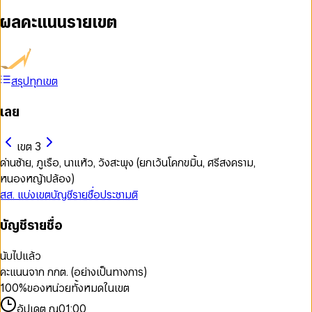
ผลคะแนนรายเขต
สรุปทุกเขต
เลย
เขต 3
ด่านซ้าย, ภูเรือ, นาแห้ว, วังสะพุง (ยกเว้นโคกขมิ้น, ศรีสงคราม,
หนองหญ้าปล้อง)
สส. แบ่งเขต
บัญชีรายชื่อ
ประชามติ
บัญชีรายชื่อ
นับไปแล้ว
คะแนนจาก กกต. (อย่างเป็นทางการ)
100
%
ของหน่วยทั้งหมดในเขต
อัปเดต ณ
01:00