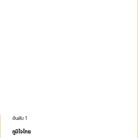
อันดับ
1
ภูมิใจไทย