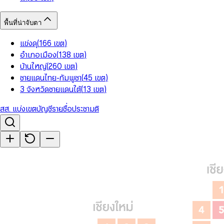
พื้นที่น่าจับตา
แข่งดุ
(
166
เขต
)
อำเภอเมือง
(
138
เขต
)
บ้านใหญ่
(
260
เขต
)
ชายแดนไทย-กัมพูชา
(
45
เขต
)
3 จังหวัดชายแดนใต้
(
13
เขต
)
สส. แบ่งเขต
บัญชีรายชื่อ
ประชามติ