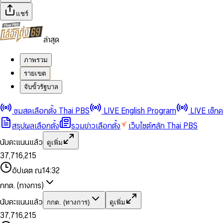
แชร์
ล่าสุด
ภาพรวม
รายเขต
จับขั้วรัฐบาล
0
0
1
1
0
2
2
1
0
ชมสดเลือกตั้ง Thai PBS
LIVE English Program
LIVE เช็ก
3
3
2
1
สรุปผลเลือกตั้ง
รวมข่าวเลือกตั้ง
เว็บไซต์หลัก Thai PBS
0
4
4
3
2
1
5
5
4
0
3
นับคะแนนแล้ว
ดูเพิ่ม
2
6
6
0
5
1
0
4
0
0
3
7
,
7
1
6
,
2
1
5
1
1
0
4
8
8
2
7
3
2
6
2
2
1
0
อัปเดต ณ
14:32
5
9
9
3
8
4
3
7
3
3
2
1
6
4
9
5
4
8
กกต. (ทางการ)
0
4
4
3
2
7
5
6
5
9
1
5
5
4
0
3
8
6
7
6
นับคะแนนแล้ว
กกต. (ทางการ)
ดูเพิ่ม
2
6
6
0
5
1
0
4
9
7
8
7
3
7
,
7
1
6
,
2
1
5
8
9
8