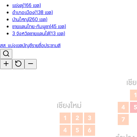
แข่งดุ
(
166
เขต
)
อำเภอเมือง
(
138
เขต
)
บ้านใหญ่
(
260
เขต
)
ชายแดนไทย-กัมพูชา
(
45
เขต
)
3 จังหวัดชายแดนใต้
(
13
เขต
)
สส. แบ่งเขต
บัญชีรายชื่อ
ประชามติ