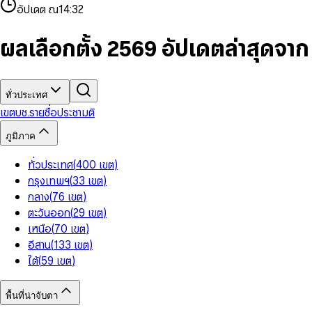
4
8
8
2
7
3
2
6
9
9
อัปเดต ณ
14:32
5
9
9
3
8
4
3
7
6
4
9
5
4
8
7
5
6
5
9
ผลเลือกตั้ง 2569 อัปเดตล่าสุดจา
8
6
7
6
9
7
8
7
8
9
8
9
9
ทั่วประเทศ
เขต
บช.รายชื่อ
ประชามติ
ภูมิภาค
ทั่วประเทศ
(
400
เขต
)
กรุงเทพฯ
(
33
เขต
)
กลาง
(
76
เขต
)
ตะวันออก
(
29
เขต
)
เหนือ
(
70
เขต
)
อีสาน
(
133
เขต
)
ใต้
(
59
เขต
)
พื้นที่น่าจับตา