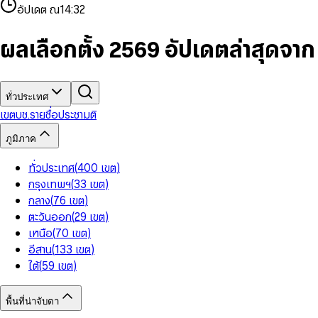
4
8
8
2
7
3
2
6
9
9
อัปเดต ณ
14:32
5
9
9
3
8
4
3
7
6
4
9
5
4
8
7
5
6
5
9
ผลเลือกตั้ง 2569 อัปเดตล่าสุดจา
8
6
7
6
9
7
8
7
8
9
8
9
9
ทั่วประเทศ
เขต
บช.รายชื่อ
ประชามติ
ภูมิภาค
ทั่วประเทศ
(
400
เขต
)
กรุงเทพฯ
(
33
เขต
)
กลาง
(
76
เขต
)
ตะวันออก
(
29
เขต
)
เหนือ
(
70
เขต
)
อีสาน
(
133
เขต
)
ใต้
(
59
เขต
)
พื้นที่น่าจับตา