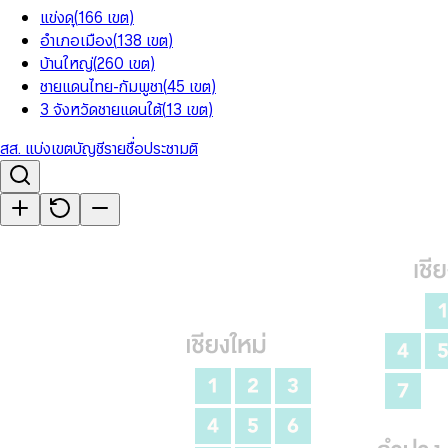
แข่งดุ
(
166
เขต
)
อำเภอเมือง
(
138
เขต
)
บ้านใหญ่
(
260
เขต
)
ชายแดนไทย-กัมพูชา
(
45
เขต
)
3 จังหวัดชายแดนใต้
(
13
เขต
)
สส. แบ่งเขต
บัญชีรายชื่อ
ประชามติ