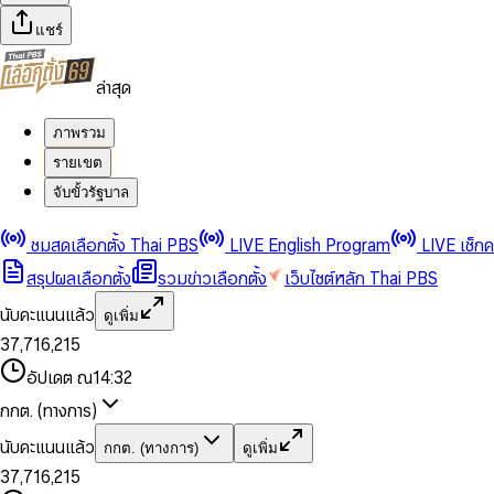
แชร์
ล่าสุด
ภาพรวม
รายเขต
จับขั้วรัฐบาล
0
0
1
1
0
2
2
1
0
ชมสดเลือกตั้ง Thai PBS
LIVE English Program
LIVE เช็ก
3
3
2
1
สรุปผลเลือกตั้ง
รวมข่าวเลือกตั้ง
เว็บไซต์หลัก Thai PBS
0
4
4
3
2
1
5
5
4
0
3
นับคะแนนแล้ว
ดูเพิ่ม
2
6
6
0
5
1
0
4
0
0
3
7
,
7
1
6
,
2
1
5
1
1
0
4
8
8
2
7
3
2
6
2
2
1
0
อัปเดต ณ
14:32
5
9
9
3
8
4
3
7
3
3
2
1
6
4
9
5
4
8
กกต. (ทางการ)
0
4
4
3
2
7
5
6
5
9
1
5
5
4
0
3
8
6
7
6
นับคะแนนแล้ว
กกต. (ทางการ)
ดูเพิ่ม
2
6
6
0
5
1
0
4
9
7
8
7
3
7
,
7
1
6
,
2
1
5
8
9
8