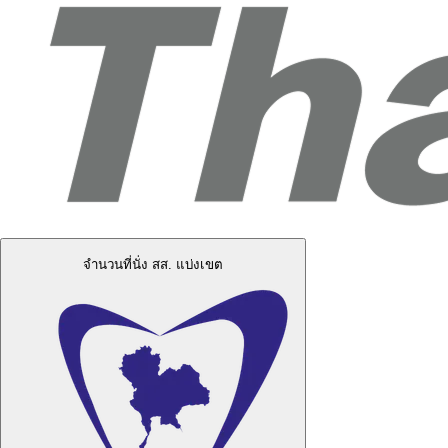
จำนวนที่นั่ง สส. แบ่งเขต