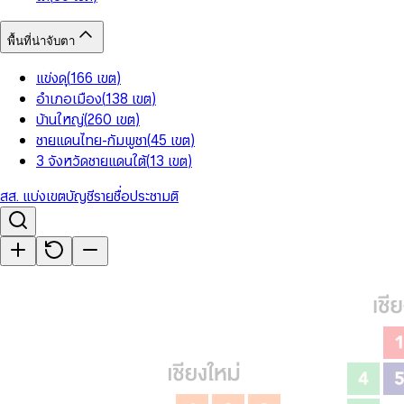
พื้นที่น่าจับตา
แข่งดุ
(
166
เขต
)
อำเภอเมือง
(
138
เขต
)
บ้านใหญ่
(
260
เขต
)
ชายแดนไทย-กัมพูชา
(
45
เขต
)
3 จังหวัดชายแดนใต้
(
13
เขต
)
สส. แบ่งเขต
บัญชีรายชื่อ
ประชามติ