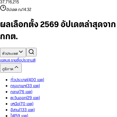
3
7
,
7
1
6
,
2
1
5
8
9
8
4
8
8
2
7
3
2
6
9
9
อัปเดต ณ
14:32
5
9
9
3
8
4
3
7
6
4
9
5
4
8
7
5
6
5
9
ผลเลือกตั้ง 2569 อัปเดตล่าสุดจาก
8
6
7
6
9
7
8
7
กกต.
8
9
8
9
9
ทั่วประเทศ
เขต
บช.รายชื่อ
ประชามติ
ภูมิภาค
ทั่วประเทศ
(
400
เขต
)
กรุงเทพฯ
(
33
เขต
)
กลาง
(
76
เขต
)
ตะวันออก
(
29
เขต
)
เหนือ
(
70
เขต
)
อีสาน
(
133
เขต
)
ใต้
(
59
เขต
)