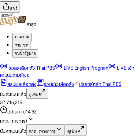
แชร์
ล่าสุด
ภาพรวม
รายเขต
จับขั้วรัฐบาล
0
0
ชมสดเลือกตั้ง Thai PBS
LIVE English Program
LIVE เช็ก
1
1
0
2
2
1
0
คะแนนตามคำขอ
3
3
2
1
สรุปผลเลือกตั้ง
รวมข่าวเลือกตั้ง
เว็บไซต์หลัก Thai PBS
0
4
4
3
2
1
5
5
4
0
3
นับคะแนนแล้ว
ดูเพิ่ม
2
6
6
0
5
1
0
4
0
0
3
7
,
7
1
6
,
2
1
5
1
1
0
4
8
8
2
7
3
2
6
2
2
1
0
อัปเดต ณ
14:32
5
9
9
3
8
4
3
7
3
3
2
1
6
4
9
5
4
8
กกต. (ทางการ)
0
4
4
3
2
7
5
6
5
9
1
5
5
4
0
3
8
6
7
6
นับคะแนนแล้ว
กกต. (ทางการ)
ดูเพิ่ม
2
6
6
0
5
1
0
4
9
7
8
7