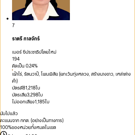
7
ราตรี กาลจักร์
เบอร์ 6
ประชาธิปไตยใหม่
194
คิดเป็น
0.24
%
เฝ้าไร่, รัตนวาปี, โพนพิสัย (ยกเว้นทุ่งหลวง, สร้างนางขาว, เหล่าต่าง
คำ)
บัตรดี
81,218
ใบ
บัตรเสีย
3,298
ใบ
ไม่ออกเสียง
1,185
ใบ
นับไปแล้ว
คะแนนจาก กกต. (อย่างเป็นทางการ)
100
%
ของหน่วยทั้งหมดในเขต