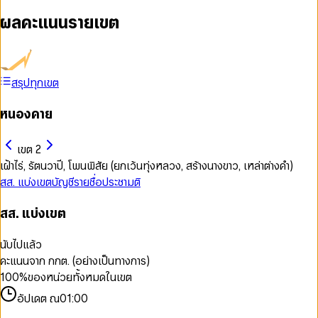
ผลคะแนนรายเขต
สรุปทุกเขต
หนองคาย
เขต 2
เฝ้าไร่, รัตนวาปี, โพนพิสัย (ยกเว้นทุ่งหลวง, สร้างนางขาว, เหล่าต่างคำ)
สส. แบ่งเขต
บัญชีรายชื่อ
ประชามติ
สส. แบ่งเขต
นับไปแล้ว
คะแนนจาก กกต. (อย่างเป็นทางการ)
100
%
ของหน่วยทั้งหมดในเขต
อัปเดต ณ
01:00