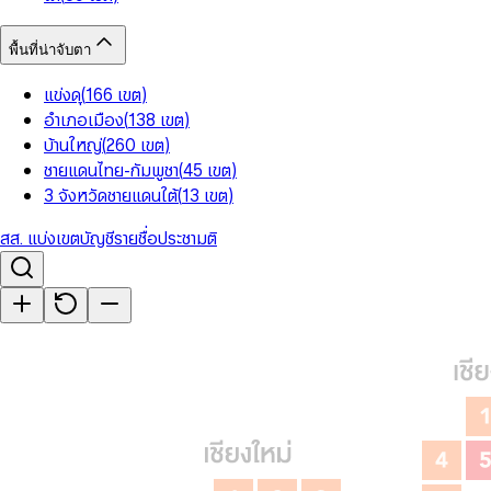
พื้นที่น่าจับตา
แข่งดุ
(
166
เขต
)
อำเภอเมือง
(
138
เขต
)
บ้านใหญ่
(
260
เขต
)
ชายแดนไทย-กัมพูชา
(
45
เขต
)
3 จังหวัดชายแดนใต้
(
13
เขต
)
สส. แบ่งเขต
บัญชีรายชื่อ
ประชามติ