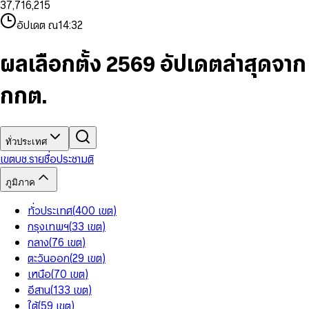
3
7
,
7
1
6
,
2
1
5
8
9
8
4
8
8
2
7
3
2
6
9
9
อัปเดต ณ
14:32
5
9
9
3
8
4
3
7
6
4
9
5
4
8
7
5
6
5
9
ผลเลือกตั้ง 2569 อัปเดตล่าสุดจาก
8
6
7
6
9
7
8
7
กกต.
8
9
8
9
9
ทั่วประเทศ
เขต
บช.รายชื่อ
ประชามติ
ภูมิภาค
ทั่วประเทศ
(
400
เขต
)
กรุงเทพฯ
(
33
เขต
)
กลาง
(
76
เขต
)
ตะวันออก
(
29
เขต
)
เหนือ
(
70
เขต
)
อีสาน
(
133
เขต
)
ใต้
(
59
เขต
)