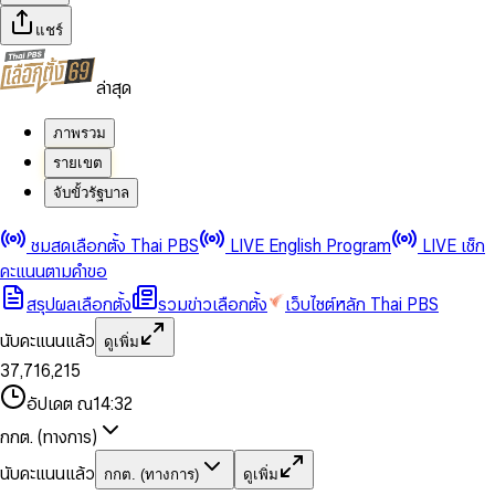
แชร์
ล่าสุด
ภาพรวม
รายเขต
จับขั้วรัฐบาล
0
0
ชมสดเลือกตั้ง Thai PBS
LIVE English Program
LIVE เช็ก
1
1
0
2
2
1
0
คะแนนตามคำขอ
3
3
2
1
สรุปผลเลือกตั้ง
รวมข่าวเลือกตั้ง
เว็บไซต์หลัก Thai PBS
0
4
4
3
2
1
5
5
4
0
3
นับคะแนนแล้ว
ดูเพิ่ม
2
6
6
0
5
1
0
4
0
0
3
7
,
7
1
6
,
2
1
5
1
1
0
4
8
8
2
7
3
2
6
2
2
1
0
อัปเดต ณ
14:32
5
9
9
3
8
4
3
7
3
3
2
1
6
4
9
5
4
8
กกต. (ทางการ)
0
4
4
3
2
7
5
6
5
9
1
5
5
4
0
3
8
6
7
6
นับคะแนนแล้ว
กกต. (ทางการ)
ดูเพิ่ม
2
6
6
0
5
1
0
4
9
7
8
7