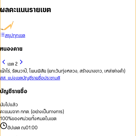
ผลคะแนนรายเขต
สรุปทุกเขต
หนองคาย
เขต 2
เฝ้าไร่, รัตนวาปี, โพนพิสัย (ยกเว้นทุ่งหลวง, สร้างนางขาว, เหล่าต่างคำ)
สส. แบ่งเขต
บัญชีรายชื่อ
ประชามติ
บัญชีรายชื่อ
นับไปแล้ว
คะแนนจาก กกต. (อย่างเป็นทางการ)
100
%
ของหน่วยทั้งหมดในเขต
อัปเดต ณ
01:00