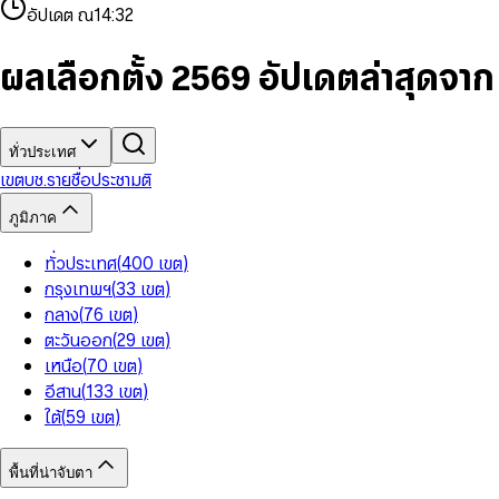
4
8
8
2
7
3
2
6
9
9
อัปเดต ณ
14:32
5
9
9
3
8
4
3
7
6
4
9
5
4
8
7
5
6
5
9
ผลเลือกตั้ง 2569 อัปเดตล่าสุดจา
8
6
7
6
9
7
8
7
8
9
8
9
9
ทั่วประเทศ
เขต
บช.รายชื่อ
ประชามติ
ภูมิภาค
ทั่วประเทศ
(
400
เขต
)
กรุงเทพฯ
(
33
เขต
)
กลาง
(
76
เขต
)
ตะวันออก
(
29
เขต
)
เหนือ
(
70
เขต
)
อีสาน
(
133
เขต
)
ใต้
(
59
เขต
)
พื้นที่น่าจับตา