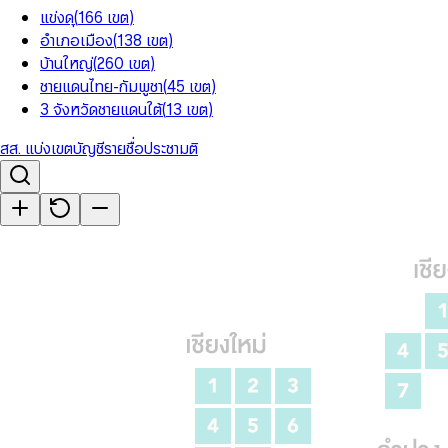
แข่งดุ
(
166
เขต
)
อำเภอเมือง
(
138
เขต
)
บ้านใหญ่
(
260
เขต
)
ชายแดนไทย-กัมพูชา
(
45
เขต
)
3 จังหวัดชายแดนใต้
(
13
เขต
)
สส. แบ่งเขต
บัญชีรายชื่อ
ประชามติ