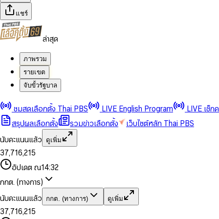
แชร์
ล่าสุด
ภาพรวม
รายเขต
จับขั้วรัฐบาล
0
0
1
1
0
2
2
1
0
ชมสดเลือกตั้ง Thai PBS
LIVE English Program
LIVE เช็ก
3
3
2
1
สรุปผลเลือกตั้ง
รวมข่าวเลือกตั้ง
เว็บไซต์หลัก Thai PBS
0
4
4
3
2
1
5
5
4
0
3
นับคะแนนแล้ว
ดูเพิ่ม
2
6
6
0
5
1
0
4
0
0
3
7
,
7
1
6
,
2
1
5
1
1
0
4
8
8
2
7
3
2
6
2
2
1
0
อัปเดต ณ
14:32
5
9
9
3
8
4
3
7
3
3
2
1
6
4
9
5
4
8
กกต. (ทางการ)
0
4
4
3
2
7
5
6
5
9
1
5
5
4
0
3
8
6
7
6
นับคะแนนแล้ว
กกต. (ทางการ)
ดูเพิ่ม
2
6
6
0
5
1
0
4
9
7
8
7
3
7
,
7
1
6
,
2
1
5
8
9
8