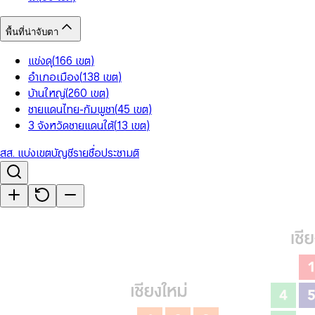
พื้นที่น่าจับตา
แข่งดุ
(
166
เขต
)
อำเภอเมือง
(
138
เขต
)
บ้านใหญ่
(
260
เขต
)
ชายแดนไทย-กัมพูชา
(
45
เขต
)
3 จังหวัดชายแดนใต้
(
13
เขต
)
สส. แบ่งเขต
บัญชีรายชื่อ
ประชามติ