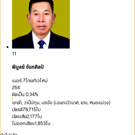
11
พิบูลย์ จันทศิลป์
เบอร์ 7
ไทยก้าวใหม่
264
คิดเป็น
0.34
%
แกดำ, วาปีปทุม, บรบือ (เฉพาะบัวมาศ, ยาง, หนองม่วง)
บัตรดี
78,715
ใบ
บัตรเสีย
2,177
ใบ
ไม่ออกเสียง
1,853
ใบ