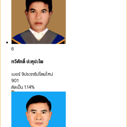
6
ทวีศักดิ์ ปะหุปะไพ
เบอร์ 9
ประชาธิปไตยใหม่
901
คิดเป็น
1.14
%