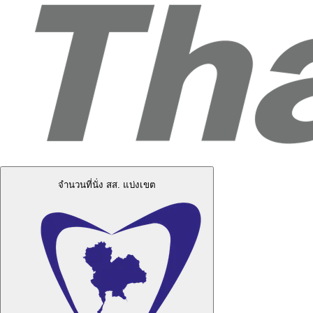
จำนวนที่นั่ง สส. แบ่งเขต