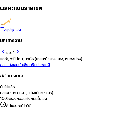
ผลคะแนนรายเขต
สรุปทุกเขต
มหาสารคาม
เขต 2
แกดำ, วาปีปทุม, บรบือ (เฉพาะบัวมาศ, ยาง, หนองม่วง)
สส. แบ่งเขต
บัญชีรายชื่อ
ประชามติ
สส. แบ่งเขต
นับไปแล้ว
คะแนนจาก กกต. (อย่างเป็นทางการ)
100
%
ของหน่วยทั้งหมดในเขต
อัปเดต ณ
01:00