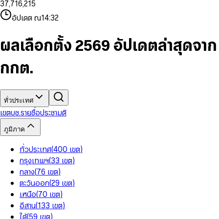
3
7
,
7
1
6
,
2
1
5
8
9
8
4
8
8
2
7
3
2
6
9
9
อัปเดต ณ
14:32
5
9
9
3
8
4
3
7
6
4
9
5
4
8
7
5
6
5
9
ผลเลือกตั้ง 2569 อัปเดตล่าสุดจาก
8
6
7
6
9
7
8
7
กกต.
8
9
8
9
9
ทั่วประเทศ
เขต
บช.รายชื่อ
ประชามติ
ภูมิภาค
ทั่วประเทศ
(
400
เขต
)
กรุงเทพฯ
(
33
เขต
)
กลาง
(
76
เขต
)
ตะวันออก
(
29
เขต
)
เหนือ
(
70
เขต
)
อีสาน
(
133
เขต
)
ใต้
(
59
เขต
)