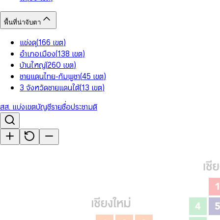
พื้นที่น่าจับตา
แข่งดุ
(
166
เขต
)
อำเภอเมือง
(
138
เขต
)
บ้านใหญ่
(
260
เขต
)
ชายแดนไทย-กัมพูชา
(
45
เขต
)
3 จังหวัดชายแดนใต้
(
13
เขต
)
สส. แบ่งเขต
บัญชีรายชื่อ
ประชามติ