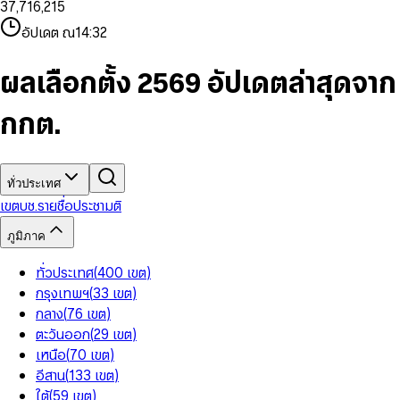
3
7
,
7
1
6
,
2
1
5
8
9
8
4
8
8
2
7
3
2
6
9
9
อัปเดต ณ
14:32
5
9
9
3
8
4
3
7
6
4
9
5
4
8
7
5
6
5
9
ผลเลือกตั้ง 2569 อัปเดตล่าสุดจาก
8
6
7
6
9
7
8
7
กกต.
8
9
8
9
9
ทั่วประเทศ
เขต
บช.รายชื่อ
ประชามติ
ภูมิภาค
ทั่วประเทศ
(
400
เขต
)
กรุงเทพฯ
(
33
เขต
)
กลาง
(
76
เขต
)
ตะวันออก
(
29
เขต
)
เหนือ
(
70
เขต
)
อีสาน
(
133
เขต
)
ใต้
(
59
เขต
)