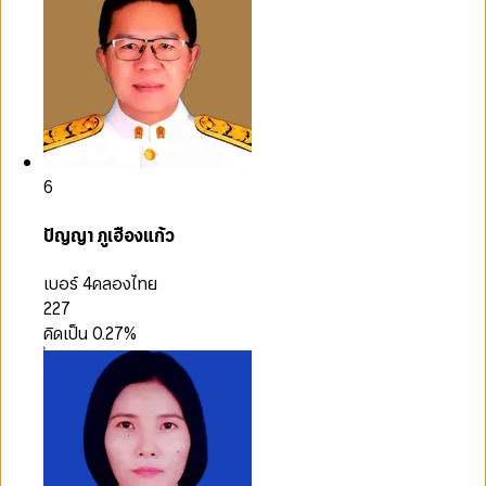
6
ปัญญา ภูเฮืองแก้ว
เบอร์ 4
คลองไทย
227
คิดเป็น
0.27
%