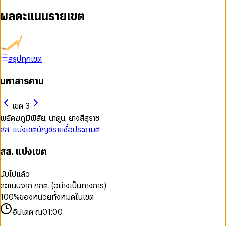
ผลคะแนนรายเขต
สรุปทุกเขต
มหาสารคาม
เขต 3
พยัคฆภูมิพิสัย, นาดูน, ยางสีสุราช
สส. แบ่งเขต
บัญชีรายชื่อ
ประชามติ
สส. แบ่งเขต
นับไปแล้ว
คะแนนจาก กกต. (อย่างเป็นทางการ)
100
%
ของหน่วยทั้งหมดในเขต
อัปเดต ณ
01:00