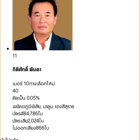
11
กิติศักดิ์ พิมดา
เบอร์ 10
ทางเลือกใหม่
40
คิดเป็น
0.05
%
พยัคฆภูมิพิสัย, นาดูน, ยางสีสุราช
บัตรดี
84,786
ใบ
บัตรเสีย
2,024
ใบ
ไม่ออกเสียง
866
ใบ