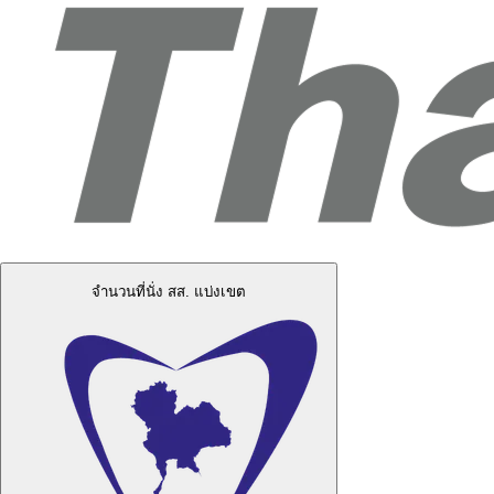
จำนวนที่นั่ง สส. แบ่งเขต