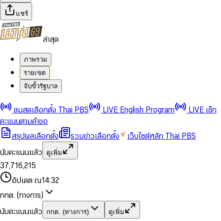
แชร์
ล่าสุด
ภาพรวม
รายเขต
จับขั้วรัฐบาล
0
0
ชมสดเลือกตั้ง Thai PBS
LIVE English Program
LIVE เช็ก
1
1
0
2
2
1
0
คะแนนตามคำขอ
3
3
2
1
สรุปผลเลือกตั้ง
รวมข่าวเลือกตั้ง
เว็บไซต์หลัก Thai PBS
0
4
4
3
2
1
5
5
4
0
3
นับคะแนนแล้ว
ดูเพิ่ม
2
6
6
0
5
1
0
4
0
0
3
7
,
7
1
6
,
2
1
5
1
1
0
4
8
8
2
7
3
2
6
2
2
1
0
อัปเดต ณ
14:32
5
9
9
3
8
4
3
7
3
3
2
1
6
4
9
5
4
8
กกต. (ทางการ)
0
4
4
3
2
7
5
6
5
9
1
5
5
4
0
3
8
6
7
6
นับคะแนนแล้ว
กกต. (ทางการ)
ดูเพิ่ม
2
6
6
0
5
1
0
4
9
7
8
7