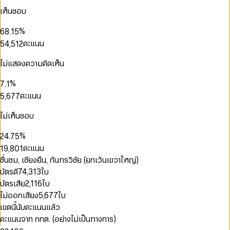
3
5
2
1
0
1
เห็นชอบ
4
6
3
2
1
2
0
5
7
0
4
3
2
3
0
1
0
0
%
6
8
.
1
5
4
3
4
0
1
2
0
1
1
7
9
2
6
คะแนน
5
4
,
5
1
2
3
0
1
2
2
8
3
7
6
5
6
2
3
4
1
2
3
3
9
4
8
7
6
7
3
4
ไม่แสดงความคิดเห็น
0
5
2
3
4
4
5
9
0
8
7
8
4
5
1
0
6
0
3
4
5
5
6
1
9
8
9
5
6
2
1
%
7
.
1
4
5
6
6
7
2
0
9
6
7
3
2
8
2
คะแนน
5
,
6
7
7
8
0
3
1
7
8
4
3
9
3
6
7
8
8
9
1
4
2
8
9
5
4
4
7
8
9
9
ไม่เห็นชอบ
0
2
5
3
9
6
5
5
8
9
1
3
6
4
7
6
6
9
%
2
4
.
7
5
0
8
7
0
7
3
5
8
6
คะแนน
1
9
,
8
0
1
8
4
6
9
7
0
2
9
1
2
9
ชื่นชม, เชียงยืน, กันทรวิชัย (ยกเว้นเขวาใหญ่)
5
7
8
1
3
2
3
บัตรดี
74,313
ใบ
6
8
9
2
0
4
3
4
7
9
บัตรเสีย
2,116
ใบ
3
1
5
4
5
8
4
2
ไม่ออกเสียง
5,677
ใบ
6
5
6
9
5
3
7
6
7
เขตนี้นับคะแนนแล้ว
6
0
4
8
7
8
คะแนนจาก กกต. (อย่างไม่เป็นทางการ)
7
1
0
5
9
8
9