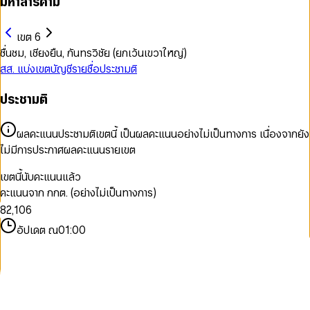
มหาสารคาม
เขต 6
ชื่นชม, เชียงยืน, กันทรวิชัย (ยกเว้นเขวาใหญ่)
สส. แบ่งเขต
บัญชีรายชื่อ
ประชามติ
ประชามติ
0
1
2
0
ผลคะแนนประชามติเขตนี้ เป็นผลคะแนนอย่างไม่เป็นทางการ เนื่องจากยัง
3
1
ไม่มีการประกาศผลคะแนนรายเขต
4
2
5
3
เขตนี้นับคะแนนแล้ว
6
0
4
คะแนนจาก กกต. (อย่างไม่เป็นทางการ)
7
1
0
5
8
2
,
1
0
6
9
3
2
1
7
อัปเดต ณ
01:00
4
3
2
8
5
4
3
9
6
5
4
7
6
5
8
7
6
9
8
7