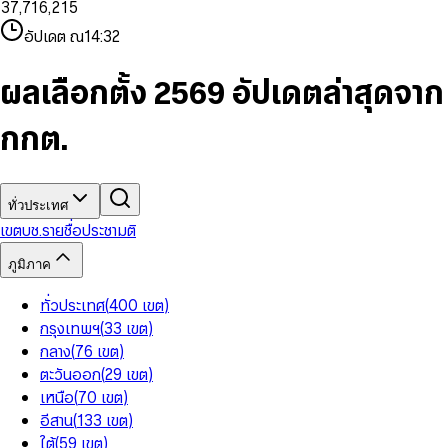
3
7
,
7
1
6
,
2
1
5
8
9
8
4
8
8
2
7
3
2
6
9
9
อัปเดต ณ
14:32
5
9
9
3
8
4
3
7
6
4
9
5
4
8
7
5
6
5
9
ผลเลือกตั้ง 2569 อัปเดตล่าสุดจาก
8
6
7
6
9
7
8
7
กกต.
8
9
8
9
9
ทั่วประเทศ
เขต
บช.รายชื่อ
ประชามติ
ภูมิภาค
ทั่วประเทศ
(
400
เขต
)
กรุงเทพฯ
(
33
เขต
)
กลาง
(
76
เขต
)
ตะวันออก
(
29
เขต
)
เหนือ
(
70
เขต
)
อีสาน
(
133
เขต
)
ใต้
(
59
เขต
)