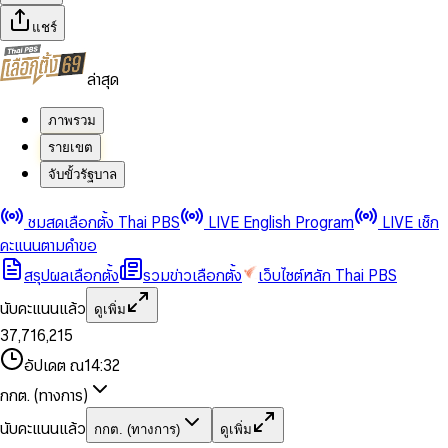
แชร์
ล่าสุด
ภาพรวม
รายเขต
จับขั้วรัฐบาล
0
0
ชมสดเลือกตั้ง Thai PBS
LIVE English Program
LIVE เช็ก
1
1
0
2
2
1
0
คะแนนตามคำขอ
3
3
2
1
สรุปผลเลือกตั้ง
รวมข่าวเลือกตั้ง
เว็บไซต์หลัก Thai PBS
0
4
4
3
2
1
5
5
4
0
3
นับคะแนนแล้ว
ดูเพิ่ม
2
6
6
0
5
1
0
4
0
0
3
7
,
7
1
6
,
2
1
5
1
1
0
4
8
8
2
7
3
2
6
2
2
1
0
อัปเดต ณ
14:32
5
9
9
3
8
4
3
7
3
3
2
1
6
4
9
5
4
8
กกต. (ทางการ)
0
4
4
3
2
7
5
6
5
9
1
5
5
4
0
3
8
6
7
6
นับคะแนนแล้ว
กกต. (ทางการ)
ดูเพิ่ม
2
6
6
0
5
1
0
4
9
7
8
7