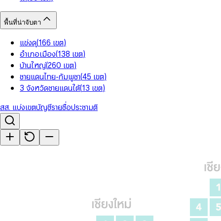
พื้นที่น่าจับตา
แข่งดุ
(
166
เขต
)
อำเภอเมือง
(
138
เขต
)
บ้านใหญ่
(
260
เขต
)
ชายแดนไทย-กัมพูชา
(
45
เขต
)
3 จังหวัดชายแดนใต้
(
13
เขต
)
สส. แบ่งเขต
บัญชีรายชื่อ
ประชามติ