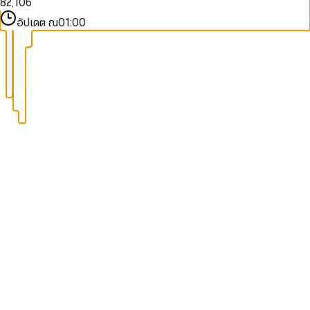
8
2
,
1
0
6
9
9
3
2
1
7
อัปเดต ณ
01:00
4
3
2
8
5
4
3
9
6
5
4
7
6
5
8
7
6
9
8
7
9
8
9