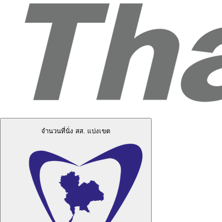
จำนวนที่นั่ง สส. แบ่งเขต