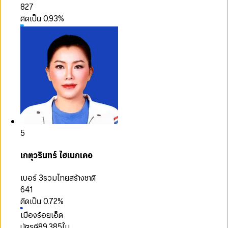
827
คิดเป็น
0.93
%
5
เกตุวรินทร์ ไฮเนกเคอ
เบอร์ 3
รวมไทยสร้างชาติ
641
คิดเป็น
0.72
%
เมืองร้อยเอ็ด
บัตรดี
89,385
ใบ