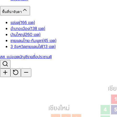
พื้นที่น่าจับตา
แข่งดุ
(
166
เขต
)
อำเภอเมือง
(
138
เขต
)
บ้านใหญ่
(
260
เขต
)
ชายแดนไทย-กัมพูชา
(
45
เขต
)
3 จังหวัดชายแดนใต้
(
13
เขต
)
สส. แบ่งเขต
บัญชีรายชื่อ
ประชามติ