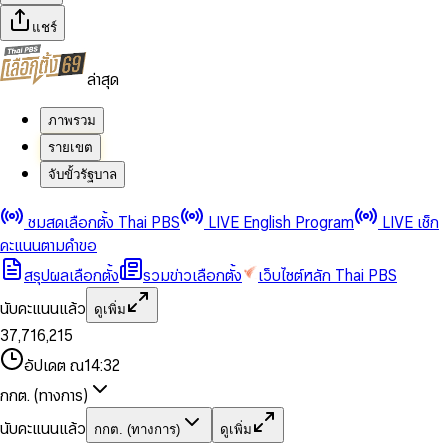
แชร์
ล่าสุด
ภาพรวม
รายเขต
จับขั้วรัฐบาล
0
0
ชมสดเลือกตั้ง Thai PBS
LIVE English Program
LIVE เช็ก
1
1
0
2
2
1
0
คะแนนตามคำขอ
3
3
2
1
สรุปผลเลือกตั้ง
รวมข่าวเลือกตั้ง
เว็บไซต์หลัก Thai PBS
0
4
4
3
2
1
5
5
4
0
3
นับคะแนนแล้ว
ดูเพิ่ม
2
6
6
0
5
1
0
4
0
0
3
7
,
7
1
6
,
2
1
5
1
1
0
4
8
8
2
7
3
2
6
2
2
1
0
อัปเดต ณ
14:32
5
9
9
3
8
4
3
7
3
3
2
1
6
4
9
5
4
8
กกต. (ทางการ)
0
4
4
3
2
7
5
6
5
9
1
5
5
4
0
3
8
6
7
6
นับคะแนนแล้ว
กกต. (ทางการ)
ดูเพิ่ม
2
6
6
0
5
1
0
4
9
7
8
7