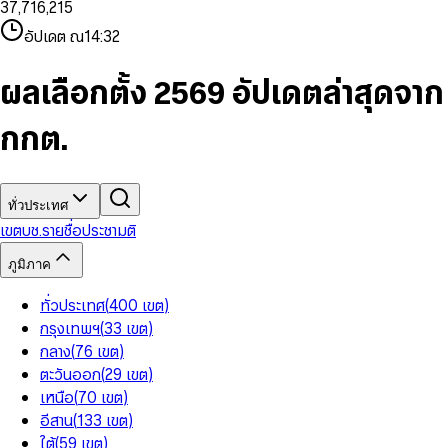
3
7
,
7
1
6
,
2
1
5
8
9
8
4
8
8
2
7
3
2
6
9
9
อัปเดต ณ
14:32
5
9
9
3
8
4
3
7
6
4
9
5
4
8
7
5
6
5
9
ผลเลือกตั้ง 2569 อัปเดตล่าสุดจาก
8
6
7
6
9
7
8
7
กกต.
8
9
8
9
9
ทั่วประเทศ
เขต
บช.รายชื่อ
ประชามติ
ภูมิภาค
ทั่วประเทศ
(
400
เขต
)
กรุงเทพฯ
(
33
เขต
)
กลาง
(
76
เขต
)
ตะวันออก
(
29
เขต
)
เหนือ
(
70
เขต
)
อีสาน
(
133
เขต
)
ใต้
(
59
เขต
)