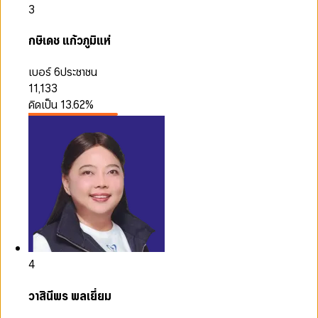
3
กษิเดช แก้วภูมิแห่
เบอร์ 6
ประชาชน
11,133
คิดเป็น
13.62
%
4
วาสินีพร พลเยี่ยม