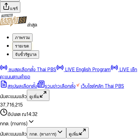
แชร์
ล่าสุด
ภาพรวม
รายเขต
จับขั้วรัฐบาล
0
0
ชมสดเลือกตั้ง Thai PBS
LIVE English Program
LIVE เช็ก
1
1
0
2
2
1
0
คะแนนตามคำขอ
3
3
2
1
สรุปผลเลือกตั้ง
รวมข่าวเลือกตั้ง
เว็บไซต์หลัก Thai PBS
0
4
4
3
2
1
5
5
4
0
3
นับคะแนนแล้ว
ดูเพิ่ม
2
6
6
0
5
1
0
4
0
0
3
7
,
7
1
6
,
2
1
5
1
1
0
4
8
8
2
7
3
2
6
2
2
1
0
อัปเดต ณ
14:32
5
9
9
3
8
4
3
7
3
3
2
1
6
4
9
5
4
8
กกต. (ทางการ)
0
4
4
3
2
7
5
6
5
9
1
5
5
4
0
3
8
6
7
6
นับคะแนนแล้ว
กกต. (ทางการ)
ดูเพิ่ม
2
6
6
0
5
1
0
4
9
7
8
7