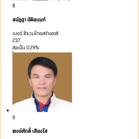
8
สนัฎฐา ขัติยนนท์
เบอร์ 8
รวมไทยสร้างชาติ
237
คิดเป็น
0.29
%
9
พงษ์ศักดิ์ เสียงใส