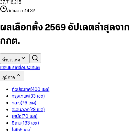
3
7
,
7
1
6
,
2
1
5
8
9
8
4
8
8
2
7
3
2
6
9
9
อัปเดต ณ
14:32
5
9
9
3
8
4
3
7
6
4
9
5
4
8
7
5
6
5
9
ผลเลือกตั้ง 2569 อัปเดตล่าสุดจาก
8
6
7
6
9
7
8
7
กกต.
8
9
8
9
9
ทั่วประเทศ
เขต
บช.รายชื่อ
ประชามติ
ภูมิภาค
ทั่วประเทศ
(
400
เขต
)
กรุงเทพฯ
(
33
เขต
)
กลาง
(
76
เขต
)
ตะวันออก
(
29
เขต
)
เหนือ
(
70
เขต
)
อีสาน
(
133
เขต
)
ใต้
(
59
เขต
)