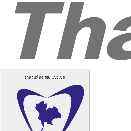
จำนวนที่นั่ง สส. แบ่งเขต