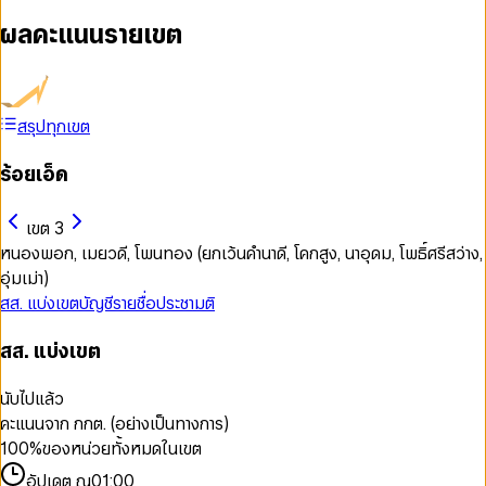
ผลคะแนนรายเขต
สรุปทุกเขต
ร้อยเอ็ด
เขต 3
หนองพอก, เมยวดี, โพนทอง (ยกเว้นคำนาดี, โคกสูง, นาอุดม, โพธิ์ศรีสว่าง,
อุ่มเม่า)
สส. แบ่งเขต
บัญชีรายชื่อ
ประชามติ
สส. แบ่งเขต
นับไปแล้ว
คะแนนจาก กกต. (อย่างเป็นทางการ)
100
%
ของหน่วยทั้งหมดในเขต
อัปเดต ณ
01:00