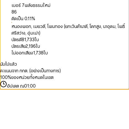
เบอร์ 7
พลังธรรมใหม่
86
คิดเป็น
0.11
%
หนองพอก, เมยวดี, โพนทอง (ยกเว้นคำนาดี, โคกสูง, นาอุดม, โพธิ์
ศรีสว่าง, อุ่มเม่า)
บัตรดี
81,733
ใบ
บัตรเสีย
2,196
ใบ
ไม่ออกเสียง
1,738
ใบ
นับไปแล้ว
คะแนนจาก กกต. (อย่างเป็นทางการ)
100
%
ของหน่วยทั้งหมดในเขต
อัปเดต ณ
01:00