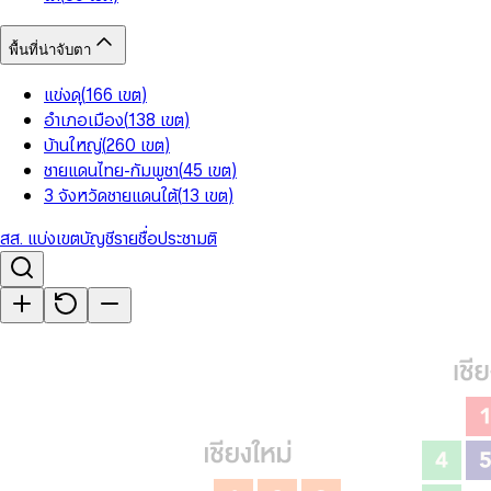
พื้นที่น่าจับตา
แข่งดุ
(
166
เขต
)
อำเภอเมือง
(
138
เขต
)
บ้านใหญ่
(
260
เขต
)
ชายแดนไทย-กัมพูชา
(
45
เขต
)
3 จังหวัดชายแดนใต้
(
13
เขต
)
สส. แบ่งเขต
บัญชีรายชื่อ
ประชามติ