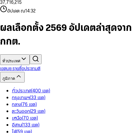
3
7
,
7
1
6
,
2
1
5
8
9
8
4
8
8
2
7
3
2
6
9
9
อัปเดต ณ
14:32
5
9
9
3
8
4
3
7
6
4
9
5
4
8
7
5
6
5
9
ผลเลือกตั้ง 2569 อัปเดตล่าสุดจาก
8
6
7
6
9
7
8
7
กกต.
8
9
8
9
9
ทั่วประเทศ
เขต
บช.รายชื่อ
ประชามติ
ภูมิภาค
ทั่วประเทศ
(
400
เขต
)
กรุงเทพฯ
(
33
เขต
)
กลาง
(
76
เขต
)
ตะวันออก
(
29
เขต
)
เหนือ
(
70
เขต
)
อีสาน
(
133
เขต
)
ใต้
(
59
เขต
)