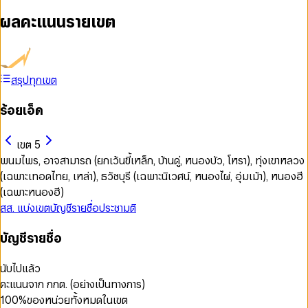
ผลคะแนนรายเขต
สรุปทุกเขต
ร้อยเอ็ด
เขต 5
พนมไพร, อาจสามารถ (ยกเว้นขี้เหล็ก, บ้านดู่, หนองบัว, โหรา), ทุ่งเขาหลวง
(เฉพาะเทอดไทย, เหล่า), ธวัชบุรี (เฉพาะนิเวศน์, หนองไผ่, อุ่มเม้า), หนองฮี
(เฉพาะหนองฮี)
สส. แบ่งเขต
บัญชีรายชื่อ
ประชามติ
บัญชีรายชื่อ
นับไปแล้ว
คะแนนจาก กกต. (อย่างเป็นทางการ)
100
%
ของหน่วยทั้งหมดในเขต