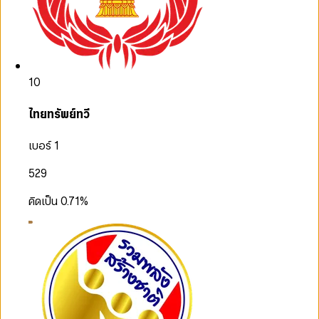
10
ไทยทรัพย์ทวี
เบอร์ 1
529
คิดเป็น
0.71
%