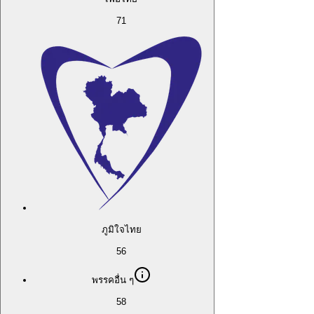
71
ภูมิใจไทย
56
พรรคอื่น ๆ
58