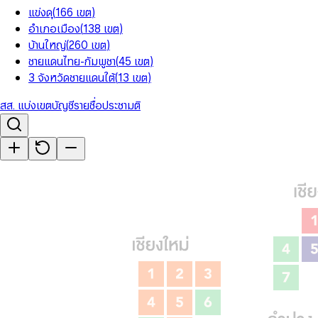
แข่งดุ
(
166
เขต
)
อำเภอเมือง
(
138
เขต
)
บ้านใหญ่
(
260
เขต
)
ชายแดนไทย-กัมพูชา
(
45
เขต
)
3 จังหวัดชายแดนใต้
(
13
เขต
)
สส. แบ่งเขต
บัญชีรายชื่อ
ประชามติ