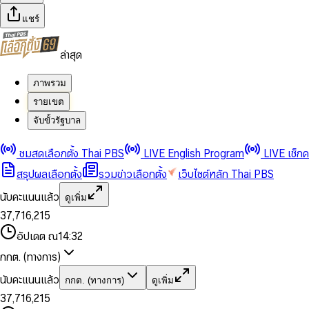
แชร์
ล่าสุด
ภาพรวม
รายเขต
จับขั้วรัฐบาล
0
0
1
1
0
2
2
1
0
ชมสดเลือกตั้ง Thai PBS
LIVE English Program
LIVE เช็ก
3
3
2
1
สรุปผลเลือกตั้ง
รวมข่าวเลือกตั้ง
เว็บไซต์หลัก Thai PBS
0
4
4
3
2
1
5
5
4
0
3
นับคะแนนแล้ว
ดูเพิ่ม
2
6
6
0
5
1
0
4
0
0
3
7
,
7
1
6
,
2
1
5
1
1
0
4
8
8
2
7
3
2
6
2
2
1
0
อัปเดต ณ
14:32
5
9
9
3
8
4
3
7
3
3
2
1
6
4
9
5
4
8
กกต. (ทางการ)
0
4
4
3
2
7
5
6
5
9
1
5
5
4
0
3
8
6
7
6
นับคะแนนแล้ว
กกต. (ทางการ)
ดูเพิ่ม
2
6
6
0
5
1
0
4
9
7
8
7
3
7
,
7
1
6
,
2
1
5
8
9
8