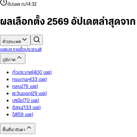
4
8
8
2
7
3
2
6
9
9
อัปเดต ณ
14:32
5
9
9
3
8
4
3
7
6
4
9
5
4
8
7
5
6
5
9
ผลเลือกตั้ง 2569 อัปเดตล่าสุดจา
8
6
7
6
9
7
8
7
8
9
8
9
9
ทั่วประเทศ
เขต
บช.รายชื่อ
ประชามติ
ภูมิภาค
ทั่วประเทศ
(
400
เขต
)
กรุงเทพฯ
(
33
เขต
)
กลาง
(
76
เขต
)
ตะวันออก
(
29
เขต
)
เหนือ
(
70
เขต
)
อีสาน
(
133
เขต
)
ใต้
(
59
เขต
)
พื้นที่น่าจับตา