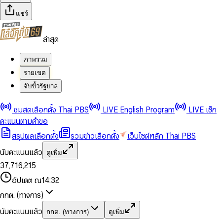
แชร์
ล่าสุด
ภาพรวม
รายเขต
จับขั้วรัฐบาล
0
0
ชมสดเลือกตั้ง Thai PBS
LIVE English Program
LIVE เช็ก
1
1
0
2
2
1
0
คะแนนตามคำขอ
3
3
2
1
สรุปผลเลือกตั้ง
รวมข่าวเลือกตั้ง
เว็บไซต์หลัก Thai PBS
0
4
4
3
2
1
5
5
4
0
3
นับคะแนนแล้ว
ดูเพิ่ม
2
6
6
0
5
1
0
4
0
0
3
7
,
7
1
6
,
2
1
5
1
1
0
4
8
8
2
7
3
2
6
2
2
1
0
อัปเดต ณ
14:32
5
9
9
3
8
4
3
7
3
3
2
1
6
4
9
5
4
8
กกต. (ทางการ)
0
4
4
3
2
7
5
6
5
9
1
5
5
4
0
3
8
6
7
6
นับคะแนนแล้ว
กกต. (ทางการ)
ดูเพิ่ม
2
6
6
0
5
1
0
4
9
7
8
7