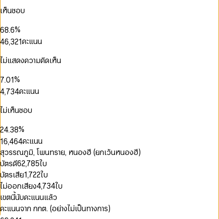
3
5
3
0
2
เห็นชอบ
4
6
4
1
3
0
0
5
7
5
2
4
1
0
1
0
%
6
8
.
6
3
5
2
1
0
2
1
7
9
7
คะแนน
4
6
,
3
2
1
3
2
8
8
5
7
4
3
2
4
0
3
0
9
9
0
6
8
5
4
3
ไม่แสดงความคิดเห็น
5
1
4
0
1
1
7
9
6
5
4
6
0
2
5
1
2
2
8
7
6
5
%
7
.
0
1
3
6
2
3
3
9
8
7
6
0
0
8
1
2
คะแนน
4
,
7
3
4
0
4
9
8
7
1
1
9
2
3
5
8
4
5
1
0
5
9
8
2
0
2
0
3
4
6
9
5
6
ไม่เห็นชอบ
0
2
1
6
9
3
1
3
1
4
5
7
6
7
1
3
2
7
4
2
4
2
5
6
8
7
8
%
2
4
.
3
8
0
5
3
5
3
6
7
9
8
9
3
5
4
9
0
คะแนน
1
6
,
4
6
4
7
8
9
4
6
5
1
2
7
5
7
5
8
9
สุวรรณภูมิ, โพนทราย, หนองฮี (ยกเว้นหนองฮี)
5
7
6
2
3
8
6
8
6
9
บัตรดี
62,785
ใบ
6
8
7
0
3
4
9
7
9
7
7
9
8
บัตรเสีย
1,722
ใบ
1
4
5
8
8
8
9
2
5
0
ไม่ออกเสียง
4,734
ใบ
6
9
9
9
3
6
1
7
เขตนี้นับคะแนนแล้ว
4
7
0
2
8
คะแนนจาก กกต. (อย่างไม่เป็นทางการ)
5
8
1
3
0
9