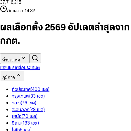
3
7
,
7
1
6
,
2
1
5
8
9
8
4
8
8
2
7
3
2
6
9
9
อัปเดต ณ
14:32
5
9
9
3
8
4
3
7
6
4
9
5
4
8
7
5
6
5
9
ผลเลือกตั้ง 2569 อัปเดตล่าสุดจาก
8
6
7
6
9
7
8
7
กกต.
8
9
8
9
9
ทั่วประเทศ
เขต
บช.รายชื่อ
ประชามติ
ภูมิภาค
ทั่วประเทศ
(
400
เขต
)
กรุงเทพฯ
(
33
เขต
)
กลาง
(
76
เขต
)
ตะวันออก
(
29
เขต
)
เหนือ
(
70
เขต
)
อีสาน
(
133
เขต
)
ใต้
(
59
เขต
)