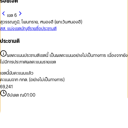
ร้อยเอ็ด
เขต 6
สุวรรณภูมิ, โพนทราย, หนองฮี (ยกเว้นหนองฮี)
สส. แบ่งเขต
บัญชีรายชื่อ
ประชามติ
0
ประชามติ
1
2
0
3
ผลคะแนนประชามติเขตนี้ เป็นผลคะแนนอย่างไม่เป็นทางการ เนื่องจากยัง
1
4
ไม่มีการประกาศผลคะแนนรายเขต
2
5
0
3
6
1
เขตนี้นับคะแนนแล้ว
4
7
0
2
คะแนนจาก กกต. (อย่างไม่เป็นทางการ)
5
8
1
3
0
6
9
,
2
4
1
7
3
5
2
อัปเดต ณ
01:00
8
4
6
3
9
5
7
4
6
8
5
7
9
6
8
7
9
8