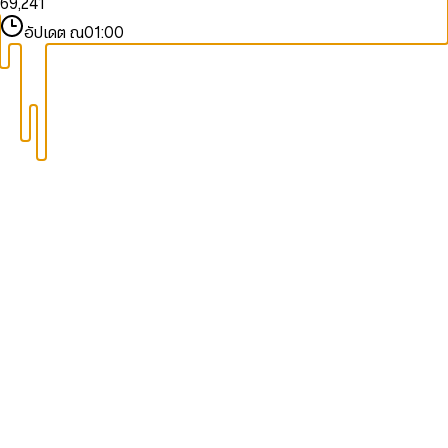
6
9
,
2
4
1
7
3
5
2
อัปเดต ณ
01:00
8
4
6
3
9
5
7
4
6
8
5
7
9
6
8
7
9
8
9