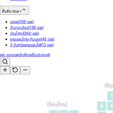
พื้นที่น่าจับตา
แข่งดุ
(
166
เขต
)
อำเภอเมือง
(
138
เขต
)
บ้านใหญ่
(
260
เขต
)
ชายแดนไทย-กัมพูชา
(
45
เขต
)
3 จังหวัดชายแดนใต้
(
13
เขต
)
สส. แบ่งเขต
บัญชีรายชื่อ
ประชามติ