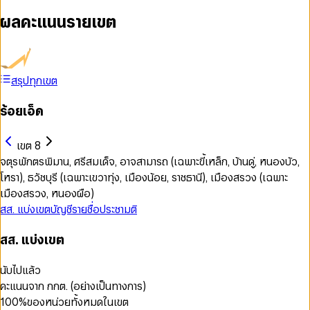
ผลคะแนนรายเขต
สรุปทุกเขต
ร้อยเอ็ด
เขต 8
จตุรพักตรพิมาน, ศรีสมเด็จ, อาจสามารถ (เฉพาะขี้เหล็ก, บ้านดู่, หนองบัว,
โหรา), ธวัชบุรี (เฉพาะเขวาทุ่ง, เมืองน้อย, ราชธานี), เมืองสรวง (เฉพาะ
เมืองสรวง, หนองผือ)
สส. แบ่งเขต
บัญชีรายชื่อ
ประชามติ
สส. แบ่งเขต
นับไปแล้ว
คะแนนจาก กกต. (อย่างเป็นทางการ)
100
%
ของหน่วยทั้งหมดในเขต