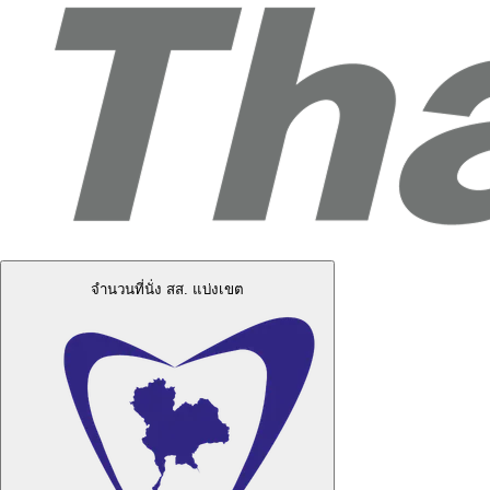
จำนวนที่นั่ง สส. แบ่งเขต