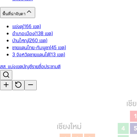
พื้นที่น่าจับตา
แข่งดุ
(
166
เขต
)
อำเภอเมือง
(
138
เขต
)
บ้านใหญ่
(
260
เขต
)
ชายแดนไทย-กัมพูชา
(
45
เขต
)
3 จังหวัดชายแดนใต้
(
13
เขต
)
สส. แบ่งเขต
บัญชีรายชื่อ
ประชามติ