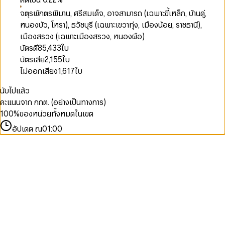
จตุรพักตรพิมาน, ศรีสมเด็จ, อาจสามารถ (เฉพาะขี้เหล็ก, บ้านดู่,
หนองบัว, โหรา), ธวัชบุรี (เฉพาะเขวาทุ่ง, เมืองน้อย, ราชธานี),
เมืองสรวง (เฉพาะเมืองสรวง, หนองผือ)
บัตรดี
85,433
ใบ
บัตรเสีย
2,155
ใบ
ไม่ออกเสียง
1,617
ใบ
นับไปแล้ว
คะแนนจาก กกต. (อย่างเป็นทางการ)
100
%
ของหน่วยทั้งหมดในเขต
อัปเดต ณ
01:00