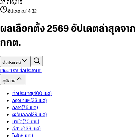
3
7
,
7
1
6
,
2
1
5
8
9
8
4
8
8
2
7
3
2
6
9
9
อัปเดต ณ
14:32
5
9
9
3
8
4
3
7
6
4
9
5
4
8
7
5
6
5
9
ผลเลือกตั้ง 2569 อัปเดตล่าสุดจาก
8
6
7
6
9
7
8
7
กกต.
8
9
8
9
9
ทั่วประเทศ
เขต
บช.รายชื่อ
ประชามติ
ภูมิภาค
ทั่วประเทศ
(
400
เขต
)
กรุงเทพฯ
(
33
เขต
)
กลาง
(
76
เขต
)
ตะวันออก
(
29
เขต
)
เหนือ
(
70
เขต
)
อีสาน
(
133
เขต
)
ใต้
(
59
เขต
)