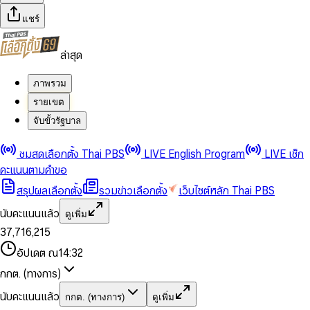
แชร์
ล่าสุด
ภาพรวม
รายเขต
จับขั้วรัฐบาล
0
0
ชมสดเลือกตั้ง Thai PBS
LIVE English Program
LIVE เช็ก
1
1
0
2
2
1
0
คะแนนตามคำขอ
3
3
2
1
สรุปผลเลือกตั้ง
รวมข่าวเลือกตั้ง
เว็บไซต์หลัก Thai PBS
0
4
4
3
2
1
5
5
4
0
3
นับคะแนนแล้ว
ดูเพิ่ม
2
6
6
0
5
1
0
4
0
0
3
7
,
7
1
6
,
2
1
5
1
1
0
4
8
8
2
7
3
2
6
2
2
1
0
อัปเดต ณ
14:32
5
9
9
3
8
4
3
7
3
3
2
1
6
4
9
5
4
8
กกต. (ทางการ)
0
4
4
3
2
7
5
6
5
9
1
5
5
4
0
3
8
6
7
6
นับคะแนนแล้ว
กกต. (ทางการ)
ดูเพิ่ม
2
6
6
0
5
1
0
4
9
7
8
7