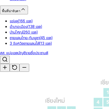
พื้นที่น่าจับตา
แข่งดุ
(
166
เขต
)
อำเภอเมือง
(
138
เขต
)
บ้านใหญ่
(
260
เขต
)
ชายแดนไทย-กัมพูชา
(
45
เขต
)
3 จังหวัดชายแดนใต้
(
13
เขต
)
สส. แบ่งเขต
บัญชีรายชื่อ
ประชามติ