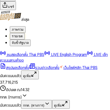
แชร์
ล่าสุด
ภาพรวม
รายเขต
จับขั้วรัฐบาล
0
0
ชมสดเลือกตั้ง Thai PBS
LIVE English Program
LIVE เช็ก
1
1
0
2
2
1
0
คะแนนตามคำขอ
3
3
2
1
สรุปผลเลือกตั้ง
รวมข่าวเลือกตั้ง
เว็บไซต์หลัก Thai PBS
0
4
4
3
2
1
5
5
4
0
3
นับคะแนนแล้ว
ดูเพิ่ม
2
6
6
0
5
1
0
4
0
0
3
7
,
7
1
6
,
2
1
5
1
1
0
4
8
8
2
7
3
2
6
2
2
1
0
อัปเดต ณ
14:32
5
9
9
3
8
4
3
7
3
3
2
1
6
4
9
5
4
8
กกต. (ทางการ)
0
4
4
3
2
7
5
6
5
9
1
5
5
4
0
3
8
6
7
6
นับคะแนนแล้ว
กกต. (ทางการ)
ดูเพิ่ม
2
6
6
0
5
1
0
4
9
7
8
7