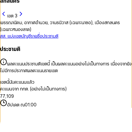
สกลนคร
เขต 3
พรรณานิคม, อากาศอำนวย, วานรนิวาส (เฉพาะนาซอ), เมืองสกลนคร
(เฉพาะหนองลาด)
สส. แบ่งเขต
บัญชีรายชื่อ
ประชามติ
0
ประชามติ
1
0
0
2
1
1
3
ผลคะแนนประชามติเขตนี้ เป็นผลคะแนนอย่างไม่เป็นทางการ เนื่องจากยัง
2
2
4
ไม่มีการประกาศผลคะแนนรายเขต
3
3
5
4
4
6
เขตนี้นับคะแนนแล้ว
5
5
7
คะแนนจาก กกต. (อย่างไม่เป็นทางการ)
6
6
0
8
7
7
,
1
0
9
8
8
2
1
อัปเดต ณ
01:00
9
9
3
2
4
3
5
4
6
5
7
6