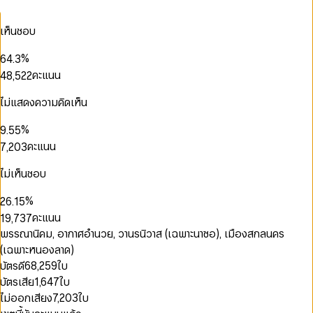
2
0
3
0
0
3
1
0
0
4
1
1
เห็นชอบ
4
2
1
1
5
2
2
5
3
2
2
6
3
0
0
3
0
%
6
4
.
3
3
7
4
1
1
4
0
0
1
7
5
4
คะแนน
4
8
,
5
2
2
5
1
1
2
8
6
5
5
9
6
3
3
6
2
2
3
9
7
6
6
7
4
4
ไม่แสดงความคิดเห็น
0
7
3
3
4
0
8
7
7
8
5
5
1
8
4
4
5
0
1
9
8
0
8
9
6
6
2
0
0
%
9
.
5
5
6
1
2
9
1
0
9
7
7
3
1
1
6
6
คะแนน
7
,
2
0
3
2
1
8
8
4
2
2
7
7
8
3
1
4
3
2
9
9
5
3
3
8
8
9
4
2
5
ไม่เห็นชอบ
0
4
3
6
4
0
4
9
9
5
3
6
1
5
0
4
7
5
1
5
6
4
7
%
2
6
.
1
5
0
8
6
2
6
7
5
8
3
7
2
6
คะแนน
1
9
,
7
3
7
8
6
9
4
8
3
7
2
8
4
8
0
พรรณานิคม, อากาศอำนวย, วานรนิวาส (เฉพาะนาซอ), เมืองสกลนคร
9
7
5
9
4
8
3
9
5
9
1
8
(เฉพาะหนองลาด)
6
5
9
4
6
0
0
2
9
7
6
บัตรดี
68,259
ใบ
5
7
1
1
3
8
7
บัตรเสีย
1,647
ใบ
6
8
2
2
4
9
8
7
9
3
3
5
ไม่ออกเสียง
7,203
ใบ
9
8
4
4
6