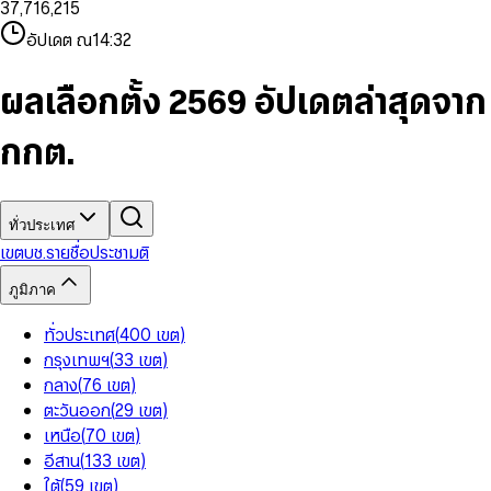
3
7
,
7
1
6
,
2
1
5
8
9
8
4
8
8
2
7
3
2
6
9
9
อัปเดต ณ
14:32
5
9
9
3
8
4
3
7
6
4
9
5
4
8
7
5
6
5
9
ผลเลือกตั้ง 2569 อัปเดตล่าสุดจาก
8
6
7
6
9
7
8
7
กกต.
8
9
8
9
9
ทั่วประเทศ
เขต
บช.รายชื่อ
ประชามติ
ภูมิภาค
ทั่วประเทศ
(
400
เขต
)
กรุงเทพฯ
(
33
เขต
)
กลาง
(
76
เขต
)
ตะวันออก
(
29
เขต
)
เหนือ
(
70
เขต
)
อีสาน
(
133
เขต
)
ใต้
(
59
เขต
)