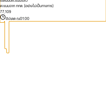
เขตนี้นับคะแนนแล้ว
9
5
5
7
คะแนนจาก กกต. (อย่างไม่เป็นทางการ)
6
6
0
8
7
7
,
1
0
9
8
8
2
1
อัปเดต ณ
01:00
9
9
3
2
4
3
5
4
6
5
7
6
8
7
9
8
9