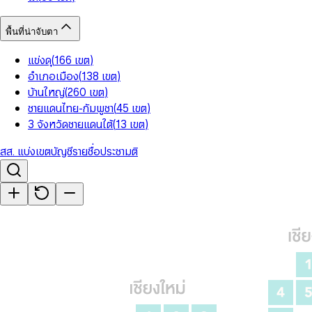
พื้นที่น่าจับตา
แข่งดุ
(
166
เขต
)
อำเภอเมือง
(
138
เขต
)
บ้านใหญ่
(
260
เขต
)
ชายแดนไทย-กัมพูชา
(
45
เขต
)
3 จังหวัดชายแดนใต้
(
13
เขต
)
สส. แบ่งเขต
บัญชีรายชื่อ
ประชามติ