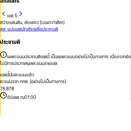
สกลนคร
เขต 5
สว่างแดนดิน, ส่องดาว (เฉพาะท่าศิลา)
สส. แบ่งเขต
บัญชีรายชื่อ
ประชามติ
ประชามติ
0
0
0
1
0
1
1
0
2
1
2
ผลคะแนนประชามติเขตนี้ เป็นผลคะแนนอย่างไม่เป็นทางการ เนื่องจากยัง
2
1
3
2
3
ไม่มีการประกาศผลคะแนนรายเขต
3
2
4
3
4
4
3
5
4
5
เขตนี้นับคะแนนแล้ว
5
4
6
5
6
คะแนนจาก กกต. (อย่างไม่เป็นทางการ)
6
5
7
6
7
7
6
,
8
7
8
8
7
9
8
9
อัปเดต ณ
01:00
9
8
9
9