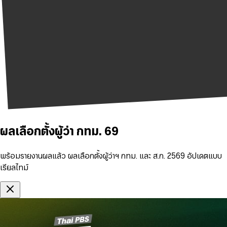
ผลเลือกตั้งผู้ว่า กทม. 69
พร้อมรายงานผลแล้ว ผลเลือกตั้งผู้ว่าฯ กทม. และ ส.ก. 2569 อัปเดตแบบ
เรียลไทม์