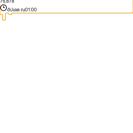
7
6
,
8
7
8
9
8
7
9
8
9
อัปเดต ณ
01:00
9
8
9
9