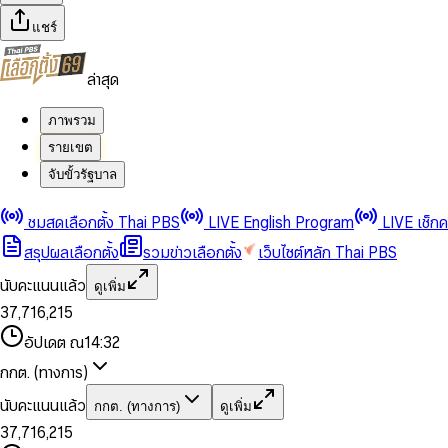
แชร์
ล่าสุด
ภาพรวม
รายเขต
จับขั้วรัฐบาล
0
0
1
1
0
2
2
1
0
ชมสดเลือกตั้ง Thai PBS
LIVE English Program
LIVE เช็ก
3
3
2
1
สรุปผลเลือกตั้ง
รวมข่าวเลือกตั้ง
เว็บไซต์หลัก Thai PBS
0
4
4
3
2
1
5
5
4
0
3
นับคะแนนแล้ว
ดูเพิ่ม
2
6
6
0
5
1
0
4
0
0
3
7
,
7
1
6
,
2
1
5
1
1
0
4
8
8
2
7
3
2
6
2
2
1
0
อัปเดต ณ
14:32
5
9
9
3
8
4
3
7
3
3
2
1
6
4
9
5
4
8
กกต. (ทางการ)
0
4
4
3
2
7
5
6
5
9
1
5
5
4
0
3
8
6
7
6
นับคะแนนแล้ว
กกต. (ทางการ)
ดูเพิ่ม
2
6
6
0
5
1
0
4
9
7
8
7
3
7
,
7
1
6
,
2
1
5
8
9
8