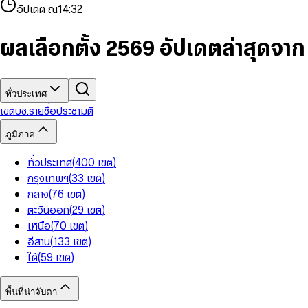
4
8
8
2
7
3
2
6
9
9
อัปเดต ณ
14:32
5
9
9
3
8
4
3
7
6
4
9
5
4
8
7
5
6
5
9
ผลเลือกตั้ง 2569 อัปเดตล่าสุดจา
8
6
7
6
9
7
8
7
8
9
8
9
9
ทั่วประเทศ
เขต
บช.รายชื่อ
ประชามติ
ภูมิภาค
ทั่วประเทศ
(
400
เขต
)
กรุงเทพฯ
(
33
เขต
)
กลาง
(
76
เขต
)
ตะวันออก
(
29
เขต
)
เหนือ
(
70
เขต
)
อีสาน
(
133
เขต
)
ใต้
(
59
เขต
)
พื้นที่น่าจับตา