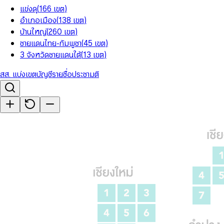
แข่งดุ
(
166
เขต
)
อำเภอเมือง
(
138
เขต
)
บ้านใหญ่
(
260
เขต
)
ชายแดนไทย-กัมพูชา
(
45
เขต
)
3 จังหวัดชายแดนใต้
(
13
เขต
)
สส. แบ่งเขต
บัญชีรายชื่อ
ประชามติ