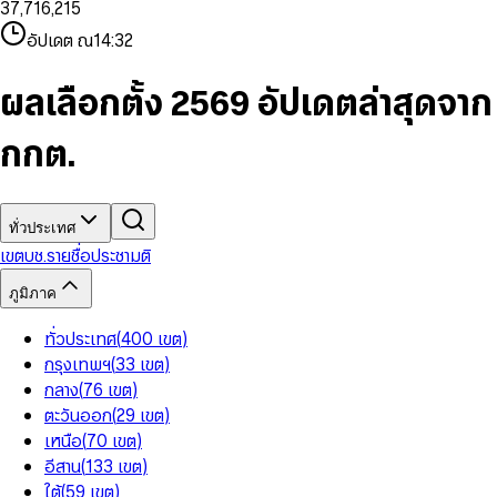
3
7
,
7
1
6
,
2
1
5
8
9
8
4
8
8
2
7
3
2
6
9
9
อัปเดต ณ
14:32
5
9
9
3
8
4
3
7
6
4
9
5
4
8
7
5
6
5
9
ผลเลือกตั้ง 2569 อัปเดตล่าสุดจาก
8
6
7
6
9
7
8
7
กกต.
8
9
8
9
9
ทั่วประเทศ
เขต
บช.รายชื่อ
ประชามติ
ภูมิภาค
ทั่วประเทศ
(
400
เขต
)
กรุงเทพฯ
(
33
เขต
)
กลาง
(
76
เขต
)
ตะวันออก
(
29
เขต
)
เหนือ
(
70
เขต
)
อีสาน
(
133
เขต
)
ใต้
(
59
เขต
)