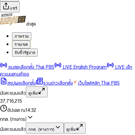
แชร์
ล่าสุด
ภาพรวม
รายเขต
จับขั้วรัฐบาล
0
0
ชมสดเลือกตั้ง Thai PBS
LIVE English Program
LIVE เช็ก
1
1
0
2
2
1
0
คะแนนตามคำขอ
3
3
2
1
สรุปผลเลือกตั้ง
รวมข่าวเลือกตั้ง
เว็บไซต์หลัก Thai PBS
0
4
4
3
2
1
5
5
4
0
3
นับคะแนนแล้ว
ดูเพิ่ม
2
6
6
0
5
1
0
4
0
0
3
7
,
7
1
6
,
2
1
5
1
1
0
4
8
8
2
7
3
2
6
2
2
1
0
อัปเดต ณ
14:32
5
9
9
3
8
4
3
7
3
3
2
1
6
4
9
5
4
8
กกต. (ทางการ)
0
4
4
3
2
7
5
6
5
9
1
5
5
4
0
3
8
6
7
6
นับคะแนนแล้ว
กกต. (ทางการ)
ดูเพิ่ม
2
6
6
0
5
1
0
4
9
7
8
7