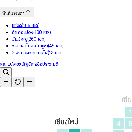
พื้นที่น่าจับตา
แข่งดุ
(
166
เขต
)
อำเภอเมือง
(
138
เขต
)
บ้านใหญ่
(
260
เขต
)
ชายแดนไทย-กัมพูชา
(
45
เขต
)
3 จังหวัดชายแดนใต้
(
13
เขต
)
สส. แบ่งเขต
บัญชีรายชื่อ
ประชามติ