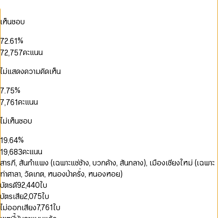
3
2
2
2
0
2
4
3
3
3
1
3
เห็นชอบ
5
0
4
4
4
2
4
0
0
6
1
5
0
5
0
5
3
5
1
1
0
0
%
7
2
.
6
1
6
1
6
4
6
2
2
0
1
1
0
8
3
7
2
คะแนน
7
2
,
7
5
7
3
3
1
2
2
1
9
4
8
3
0
8
3
8
6
8
4
4
2
3
3
2
5
9
4
1
9
4
9
7
9
ไม่แสดงความคิดเห็น
0
5
5
3
4
4
3
6
5
2
5
8
1
0
6
6
4
5
5
4
7
6
3
0
6
9
2
1
%
7
.
7
5
6
6
5
0
8
7
4
1
7
3
0
2
8
8
6
คะแนน
7
,
7
6
1
9
8
5
2
0
8
4
1
3
9
9
7
8
8
7
2
9
6
3
1
9
5
2
4
8
9
9
8
3
ไม่เห็นชอบ
7
4
2
6
3
5
0
9
9
4
0
8
5
3
7
4
6
1
5
%
1
9
.
6
4
0
8
5
7
2
6
2
7
5
คะแนน
1
9
,
6
8
3
7
3
8
6
2
7
9
4
สารภี, สันกำแพง (เฉพาะแช่ช้าง, บวกค้าง, สันกลาง), เมืองเชียงใหม่ (เฉพาะ
8
4
9
7
3
8
5
9
ท่าศาลา, วัดเกต, หนองป่าครั่ง, หนองหอย)
5
8
4
9
6
0
6
9
บัตรดี
92,440
ใบ
5
7
1
0
7
บัตรเสีย
2,075
ใบ
6
8
2
1
8
7
9
3
2
ไม่ออกเสียง
7,761
ใบ
9
8
4
3