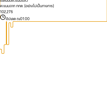
เขตนี้นับคะแนนแล้ว
9
0
0
5
4
คะแนนจาก กกต. (อย่างไม่เป็นทางการ)
0
1
1
6
5
1
0
2
,
2
7
6
2
1
3
3
8
7
อัปเดต ณ
01:00
3
2
4
4
9
8
4
3
5
5
9
5
4
6
6
6
5
7
7
7
6
8
8
8
7
9
9
9
8
9