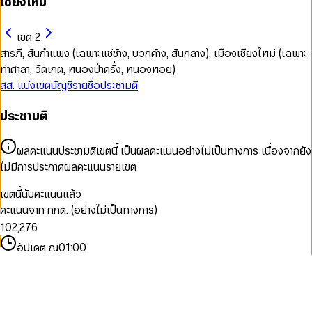
เชียงใหม่
เขต 2
สารภี, สันกำแพง (เฉพาะแช่ช้าง, บวกค้าง, สันกลาง), เมืองเชียงใหม่ (เฉพาะ
ท่าศาลา, วัดเกต, หนองป่าครั่ง, หนองหอย)
สส. แบ่งเขต
บัญชีรายชื่อ
ประชามติ
ประชามติ
0
1
0
ผลคะแนนประชามติเขตนี้ เป็นผลคะแนนอย่างไม่เป็นทางการ เนื่องจากยัง
2
1
ไม่มีการประกาศผลคะแนนรายเขต
3
2
4
3
เขตนี้นับคะแนนแล้ว
0
0
5
4
คะแนนจาก กกต. (อย่างไม่เป็นทางการ)
0
1
1
6
5
1
0
2
,
2
7
6
2
1
3
3
8
7
อัปเดต ณ
01:00
3
2
4
4
9
8
4
3
5
5
9
5
4
6
6
6
5
7
7
7
6
8
8