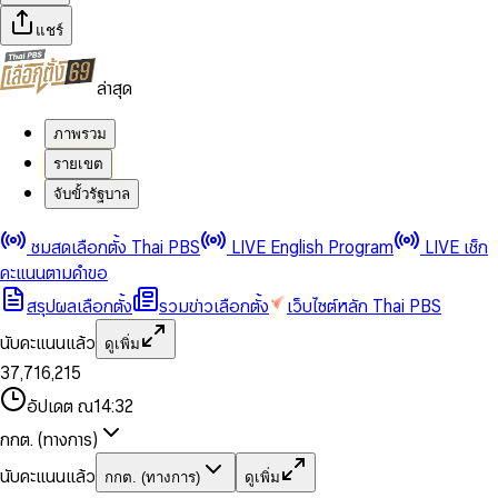
แชร์
ล่าสุด
ภาพรวม
รายเขต
จับขั้วรัฐบาล
0
0
ชมสดเลือกตั้ง Thai PBS
LIVE English Program
LIVE เช็ก
1
1
0
2
2
1
0
คะแนนตามคำขอ
3
3
2
1
สรุปผลเลือกตั้ง
รวมข่าวเลือกตั้ง
เว็บไซต์หลัก Thai PBS
0
4
4
3
2
1
5
5
4
0
3
นับคะแนนแล้ว
ดูเพิ่ม
2
6
6
0
5
1
0
4
0
0
3
7
,
7
1
6
,
2
1
5
1
1
0
4
8
8
2
7
3
2
6
2
2
1
0
อัปเดต ณ
14:32
5
9
9
3
8
4
3
7
3
3
2
1
6
4
9
5
4
8
กกต. (ทางการ)
0
4
4
3
2
7
5
6
5
9
1
5
5
4
0
3
8
6
7
6
นับคะแนนแล้ว
กกต. (ทางการ)
ดูเพิ่ม
2
6
6
0
5
1
0
4
9
7
8
7