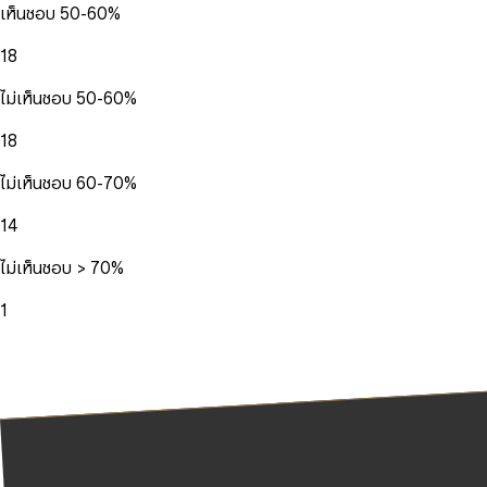
เห็นชอบ 50-60%
18
ไม่เห็นชอบ 50-60%
18
ไม่เห็นชอบ 60-70%
14
ไม่เห็นชอบ > 70%
1