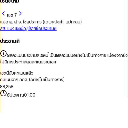
เชียงใหม่
เขต 7
แม่อาย, ฝาง, ไชยปราการ (เฉพาะปงตำ, แม่ทะลบ)
สส. แบ่งเขต
บัญชีรายชื่อ
ประชามติ
ประชามติ
0
0
0
1
1
1
2
2
2
ผลคะแนนประชามติเขตนี้ เป็นผลคะแนนอย่างไม่เป็นทางการ เนื่องจากยัง
3
3
0
3
ไม่มีการประกาศผลคะแนนรายเขต
4
4
1
4
5
5
2
5
เขตนี้นับคะแนนแล้ว
6
6
0
3
6
คะแนนจาก กกต. (อย่างไม่เป็นทางการ)
7
7
1
4
7
8
8
,
2
5
8
9
9
3
6
9
อัปเดต ณ
01:00
4
7
5
8
6
9
7
8
9