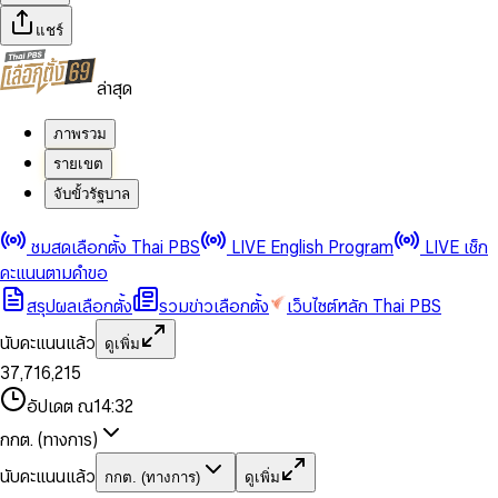
แชร์
ล่าสุด
ภาพรวม
รายเขต
จับขั้วรัฐบาล
0
0
ชมสดเลือกตั้ง Thai PBS
LIVE English Program
LIVE เช็ก
1
1
0
2
2
1
0
คะแนนตามคำขอ
3
3
2
1
สรุปผลเลือกตั้ง
รวมข่าวเลือกตั้ง
เว็บไซต์หลัก Thai PBS
0
4
4
3
2
1
5
5
4
0
3
นับคะแนนแล้ว
ดูเพิ่ม
2
6
6
0
5
1
0
4
0
0
3
7
,
7
1
6
,
2
1
5
1
1
0
4
8
8
2
7
3
2
6
2
2
1
0
อัปเดต ณ
14:32
5
9
9
3
8
4
3
7
3
3
2
1
6
4
9
5
4
8
กกต. (ทางการ)
0
4
4
3
2
7
5
6
5
9
1
5
5
4
0
3
8
6
7
6
นับคะแนนแล้ว
กกต. (ทางการ)
ดูเพิ่ม
2
6
6
0
5
1
0
4
9
7
8
7