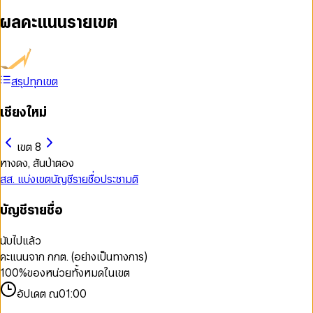
ผลคะแนนรายเขต
สรุปทุกเขต
เชียงใหม่
เขต 8
หางดง, สันป่าตอง
สส. แบ่งเขต
บัญชีรายชื่อ
ประชามติ
บัญชีรายชื่อ
นับไปแล้ว
คะแนนจาก กกต. (อย่างเป็นทางการ)
100
%
ของหน่วยทั้งหมดในเขต
อัปเดต ณ
01:00