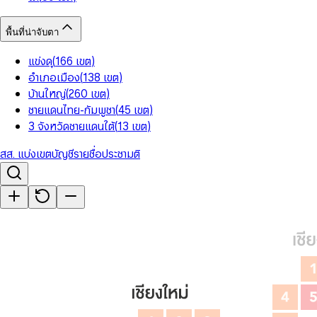
พื้นที่น่าจับตา
แข่งดุ
(
166
เขต
)
อำเภอเมือง
(
138
เขต
)
บ้านใหญ่
(
260
เขต
)
ชายแดนไทย-กัมพูชา
(
45
เขต
)
3 จังหวัดชายแดนใต้
(
13
เขต
)
สส. แบ่งเขต
บัญชีรายชื่อ
ประชามติ