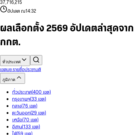
3
7
,
7
1
6
,
2
1
5
8
9
8
4
8
8
2
7
3
2
6
9
9
อัปเดต ณ
14:32
5
9
9
3
8
4
3
7
6
4
9
5
4
8
7
5
6
5
9
ผลเลือกตั้ง 2569 อัปเดตล่าสุดจาก
8
6
7
6
9
7
8
7
กกต.
8
9
8
9
9
ทั่วประเทศ
เขต
บช.รายชื่อ
ประชามติ
ภูมิภาค
ทั่วประเทศ
(
400
เขต
)
กรุงเทพฯ
(
33
เขต
)
กลาง
(
76
เขต
)
ตะวันออก
(
29
เขต
)
เหนือ
(
70
เขต
)
อีสาน
(
133
เขต
)
ใต้
(
59
เขต
)