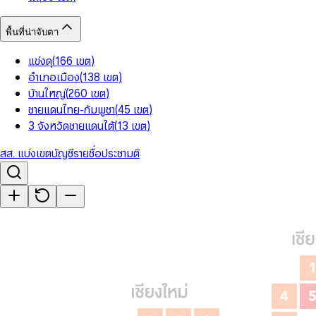
พื้นที่น่าจับตา
แข่งดุ
(
166
เขต
)
อำเภอเมือง
(
138
เขต
)
บ้านใหญ่
(
260
เขต
)
ชายแดนไทย-กัมพูชา
(
45
เขต
)
3 จังหวัดชายแดนใต้
(
13
เขต
)
สส. แบ่งเขต
บัญชีรายชื่อ
ประชามติ