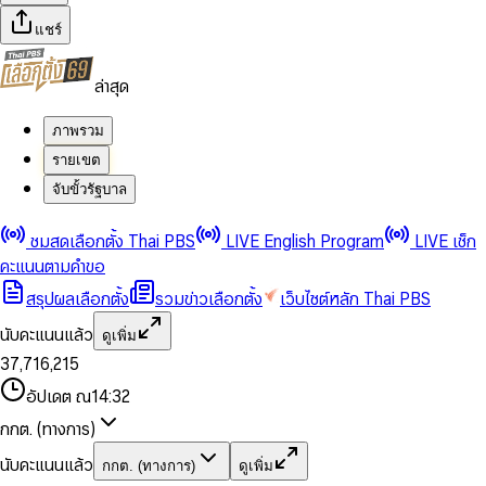
แชร์
ล่าสุด
ภาพรวม
รายเขต
จับขั้วรัฐบาล
0
0
ชมสดเลือกตั้ง Thai PBS
LIVE English Program
LIVE เช็ก
1
1
0
2
2
1
0
คะแนนตามคำขอ
3
3
2
1
สรุปผลเลือกตั้ง
รวมข่าวเลือกตั้ง
เว็บไซต์หลัก Thai PBS
0
4
4
3
2
1
5
5
4
0
3
นับคะแนนแล้ว
ดูเพิ่ม
2
6
6
0
5
1
0
4
0
0
3
7
,
7
1
6
,
2
1
5
1
1
0
4
8
8
2
7
3
2
6
2
2
1
0
อัปเดต ณ
14:32
5
9
9
3
8
4
3
7
3
3
2
1
6
4
9
5
4
8
กกต. (ทางการ)
0
4
4
3
2
7
5
6
5
9
1
5
5
4
0
3
8
6
7
6
นับคะแนนแล้ว
กกต. (ทางการ)
ดูเพิ่ม
2
6
6
0
5
1
0
4
9
7
8
7