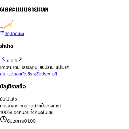
ผลคะแนนรายเขต
สรุปทุกเขต
ลำปาง
เขต 4
เกาะคา, เถิน, เสริมงาม, สบปราบ, แม่พริก
สส. แบ่งเขต
บัญชีรายชื่อ
ประชามติ
บัญชีรายชื่อ
นับไปแล้ว
คะแนนจาก กกต. (อย่างเป็นทางการ)
100
%
ของหน่วยทั้งหมดในเขต
อัปเดต ณ
01:00