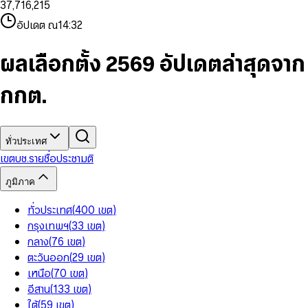
3
7
,
7
1
6
,
2
1
5
8
9
8
4
8
8
2
7
3
2
6
9
9
อัปเดต ณ
14:32
5
9
9
3
8
4
3
7
6
4
9
5
4
8
7
5
6
5
9
ผลเลือกตั้ง 2569 อัปเดตล่าสุดจาก
8
6
7
6
9
7
8
7
กกต.
8
9
8
9
9
ทั่วประเทศ
เขต
บช.รายชื่อ
ประชามติ
ภูมิภาค
ทั่วประเทศ
(
400
เขต
)
กรุงเทพฯ
(
33
เขต
)
กลาง
(
76
เขต
)
ตะวันออก
(
29
เขต
)
เหนือ
(
70
เขต
)
อีสาน
(
133
เขต
)
ใต้
(
59
เขต
)