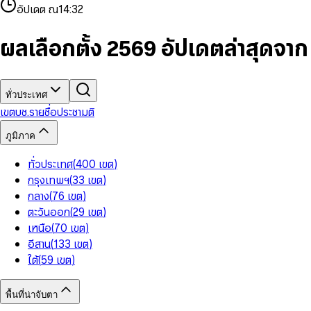
4
8
8
2
7
3
2
6
9
9
อัปเดต ณ
14:32
5
9
9
3
8
4
3
7
6
4
9
5
4
8
7
5
6
5
9
ผลเลือกตั้ง 2569 อัปเดตล่าสุดจา
8
6
7
6
9
7
8
7
8
9
8
9
9
ทั่วประเทศ
เขต
บช.รายชื่อ
ประชามติ
ภูมิภาค
ทั่วประเทศ
(
400
เขต
)
กรุงเทพฯ
(
33
เขต
)
กลาง
(
76
เขต
)
ตะวันออก
(
29
เขต
)
เหนือ
(
70
เขต
)
อีสาน
(
133
เขต
)
ใต้
(
59
เขต
)
พื้นที่น่าจับตา