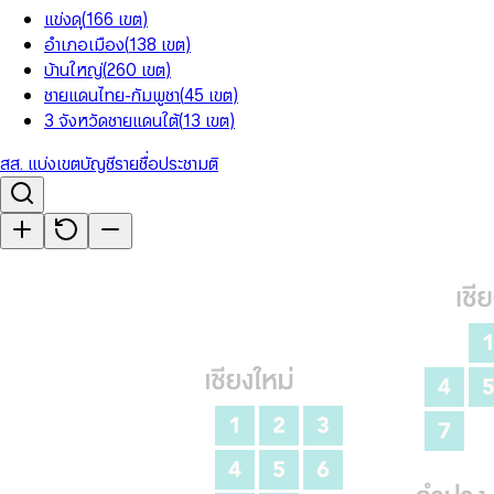
แข่งดุ
(
166
เขต
)
อำเภอเมือง
(
138
เขต
)
บ้านใหญ่
(
260
เขต
)
ชายแดนไทย-กัมพูชา
(
45
เขต
)
3 จังหวัดชายแดนใต้
(
13
เขต
)
สส. แบ่งเขต
บัญชีรายชื่อ
ประชามติ