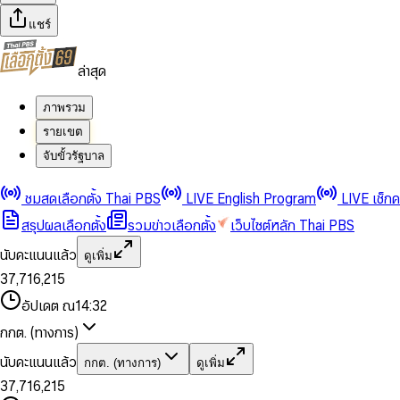
แชร์
ล่าสุด
ภาพรวม
รายเขต
จับขั้วรัฐบาล
0
0
1
1
0
2
2
1
0
ชมสดเลือกตั้ง Thai PBS
LIVE English Program
LIVE เช็ก
3
3
2
1
สรุปผลเลือกตั้ง
รวมข่าวเลือกตั้ง
เว็บไซต์หลัก Thai PBS
0
4
4
3
2
1
5
5
4
0
3
นับคะแนนแล้ว
ดูเพิ่ม
2
6
6
0
5
1
0
4
0
0
3
7
,
7
1
6
,
2
1
5
1
1
0
4
8
8
2
7
3
2
6
2
2
1
0
อัปเดต ณ
14:32
5
9
9
3
8
4
3
7
3
3
2
1
6
4
9
5
4
8
กกต. (ทางการ)
0
4
4
3
2
7
5
6
5
9
1
5
5
4
0
3
8
6
7
6
นับคะแนนแล้ว
กกต. (ทางการ)
ดูเพิ่ม
2
6
6
0
5
1
0
4
9
7
8
7
3
7
,
7
1
6
,
2
1
5
8
9
8