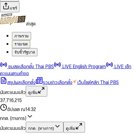
แชร์
ล่าสุด
ภาพรวม
รายเขต
จับขั้วรัฐบาล
0
0
ชมสดเลือกตั้ง Thai PBS
LIVE English Program
LIVE เช็ก
1
1
0
2
2
1
0
คะแนนตามคำขอ
3
3
2
1
สรุปผลเลือกตั้ง
รวมข่าวเลือกตั้ง
เว็บไซต์หลัก Thai PBS
0
4
4
3
2
1
5
5
4
0
3
นับคะแนนแล้ว
ดูเพิ่ม
2
6
6
0
5
1
0
4
0
0
3
7
,
7
1
6
,
2
1
5
1
1
0
4
8
8
2
7
3
2
6
2
2
1
0
อัปเดต ณ
14:32
5
9
9
3
8
4
3
7
3
3
2
1
6
4
9
5
4
8
กกต. (ทางการ)
0
4
4
3
2
7
5
6
5
9
1
5
5
4
0
3
8
6
7
6
นับคะแนนแล้ว
กกต. (ทางการ)
ดูเพิ่ม
2
6
6
0
5
1
0
4
9
7
8
7