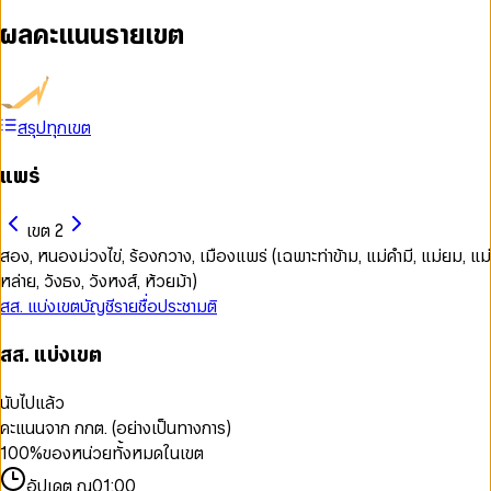
ผลคะแนนรายเขต
สรุปทุกเขต
แพร่
เขต 2
สอง, หนองม่วงไข่, ร้องกวาง, เมืองแพร่ (เฉพาะท่าข้าม, แม่คำมี, แม่ยม, แม่
หล่าย, วังธง, วังหงส์, ห้วยม้า)
สส. แบ่งเขต
บัญชีรายชื่อ
ประชามติ
สส. แบ่งเขต
นับไปแล้ว
คะแนนจาก กกต. (อย่างเป็นทางการ)
100
%
ของหน่วยทั้งหมดในเขต
อัปเดต ณ
01:00