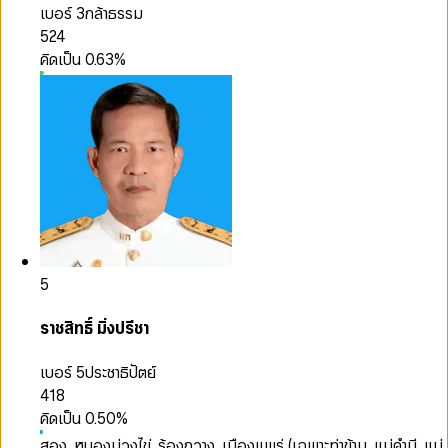
เบอร์ 3
กล้าธรรม
524
คิดเป็น
0.63
%
5
ราชสิทธิ์ มิ่งปรีชา
เบอร์ 5
ประชาธิปัตย์
418
คิดเป็น
0.50
%
สอง, หนองม่วงไข่, ร้องกวาง, เมืองแพร่ (เฉพาะท่าข้าม, แม่คำมี, แม่