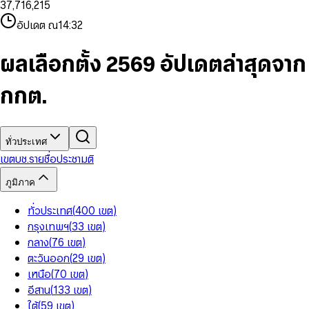
3
7
,
7
1
6
,
2
1
5
8
9
8
4
8
8
2
7
3
2
6
9
9
อัปเดต ณ
14:32
5
9
9
3
8
4
3
7
6
4
9
5
4
8
7
5
6
5
9
ผลเลือกตั้ง 2569 อัปเดตล่าสุดจาก
8
6
7
6
9
7
8
7
กกต.
8
9
8
9
9
ทั่วประเทศ
เขต
บช.รายชื่อ
ประชามติ
ภูมิภาค
ทั่วประเทศ
(
400
เขต
)
กรุงเทพฯ
(
33
เขต
)
กลาง
(
76
เขต
)
ตะวันออก
(
29
เขต
)
เหนือ
(
70
เขต
)
อีสาน
(
133
เขต
)
ใต้
(
59
เขต
)