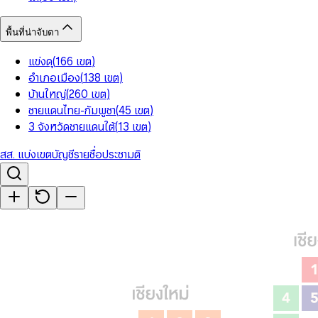
พื้นที่น่าจับตา
แข่งดุ
(
166
เขต
)
อำเภอเมือง
(
138
เขต
)
บ้านใหญ่
(
260
เขต
)
ชายแดนไทย-กัมพูชา
(
45
เขต
)
3 จังหวัดชายแดนใต้
(
13
เขต
)
สส. แบ่งเขต
บัญชีรายชื่อ
ประชามติ