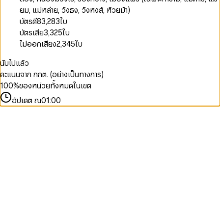
ยม, แม่หล่าย, วังธง, วังหงส์, ห้วยม้า)
บัตรดี
83,283
ใบ
บัตรเสีย
3,325
ใบ
ไม่ออกเสียง
2,345
ใบ
นับไปแล้ว
คะแนนจาก กกต. (อย่างเป็นทางการ)
100
%
ของหน่วยทั้งหมดในเขต
อัปเดต ณ
01:00