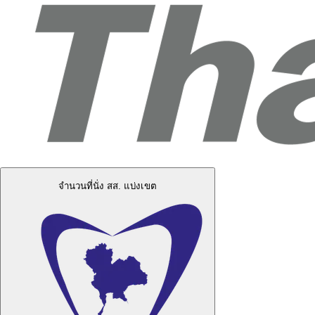
จำนวนที่นั่ง สส. แบ่งเขต