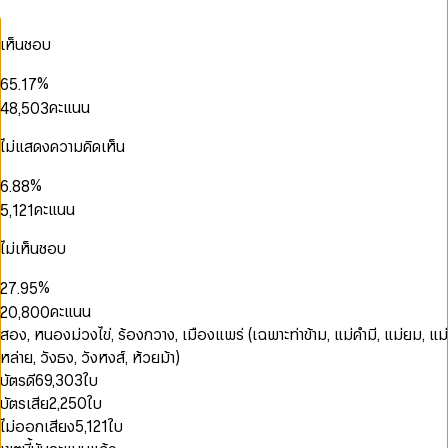
2
1
3
3
0
3
2
4
0
4
1
0
0
เห็นชอบ
4
3
5
1
5
2
0
1
1
5
4
0
6
2
6
3
1
0
2
2
%
6
5
.
1
7
3
7
4
2
1
3
3
7
6
2
8
คะแนน
4
8
,
5
0
3
2
4
4
0
8
7
3
9
0
5
9
6
1
4
3
5
5
1
9
8
4
1
6
7
2
5
ไม่แสดงความคิดเห็น
4
6
6
2
9
5
0
2
7
8
3
6
0
5
7
7
3
0
6
1
3
8
9
4
7
1
%
6
.
8
8
4
0
1
0
7
2
4
0
9
5
8
2
7
9
9
คะแนน
5
,
1
2
1
8
3
5
1
6
9
3
8
6
2
3
2
9
4
6
2
7
4
9
7
3
4
3
ไม่เห็นชอบ
0
5
7
3
8
5
8
4
5
4
1
6
8
4
9
0
6
9
5
6
5
%
2
7
.
9
5
1
7
6
7
6
3
8
6
คะแนน
2
0
,
8
0
0
7
8
7
4
9
7
3
1
9
1
1
สอง, หนองม่วงไข่, ร้องกวาง, เมืองแพร่ (เฉพาะท่าข้าม, แม่คำมี, แม่ยม, แม่
8
9
8
5
8
4
2
2
2
9
9
หล่าย, วังธง, วังหงส์, ห้วยม้า)
6
9
5
3
3
3
0
0
7
บัตรดี
69,303
ใบ
6
4
4
4
1
0
0
1
8
บัตรเสีย
2,250
ใบ
7
5
5
5
2
1
1
2
9
8
6
6
6
3
2
2
3
0
ไม่ออกเสียง
5,121
ใบ
9
7
7
7
4
3
3
4
1