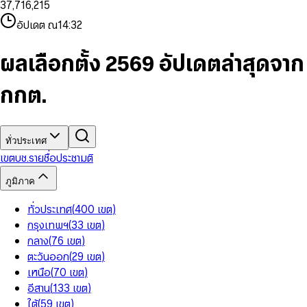
3
7
,
7
1
6
,
2
1
5
8
9
8
4
8
8
2
7
3
2
6
9
9
อัปเดต ณ
14:32
5
9
9
3
8
4
3
7
6
4
9
5
4
8
7
5
6
5
9
ผลเลือกตั้ง 2569 อัปเดตล่าสุดจาก
8
6
7
6
9
7
8
7
กกต.
8
9
8
9
9
ทั่วประเทศ
เขต
บช.รายชื่อ
ประชามติ
ภูมิภาค
ทั่วประเทศ
(
400
เขต
)
กรุงเทพฯ
(
33
เขต
)
กลาง
(
76
เขต
)
ตะวันออก
(
29
เขต
)
เหนือ
(
70
เขต
)
อีสาน
(
133
เขต
)
ใต้
(
59
เขต
)