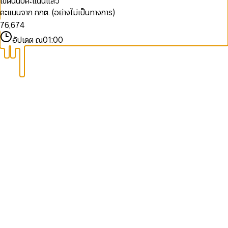
เขตนี้นับคะแนนแล้ว
8
8
8
5
4
4
5
2
คะแนนจาก กกต. (อย่างไม่เป็นทางการ)
9
9
9
6
5
5
6
3
7
6
,
6
7
4
8
7
7
8
5
อัปเดต ณ
01:00
9
8
8
9
6
9
9
7
8
9