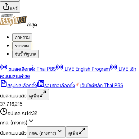
แชร์
ล่าสุด
ภาพรวม
รายเขต
จับขั้วรัฐบาล
0
0
ชมสดเลือกตั้ง Thai PBS
LIVE English Program
LIVE เช็ก
1
1
0
2
2
1
0
คะแนนตามคำขอ
3
3
2
1
สรุปผลเลือกตั้ง
รวมข่าวเลือกตั้ง
เว็บไซต์หลัก Thai PBS
0
4
4
3
2
1
5
5
4
0
3
นับคะแนนแล้ว
ดูเพิ่ม
2
6
6
0
5
1
0
4
0
0
3
7
,
7
1
6
,
2
1
5
1
1
0
4
8
8
2
7
3
2
6
2
2
1
0
อัปเดต ณ
14:32
5
9
9
3
8
4
3
7
3
3
2
1
6
4
9
5
4
8
กกต. (ทางการ)
0
4
4
3
2
7
5
6
5
9
1
5
5
4
0
3
8
6
7
6
นับคะแนนแล้ว
กกต. (ทางการ)
ดูเพิ่ม
2
6
6
0
5
1
0
4
9
7
8
7