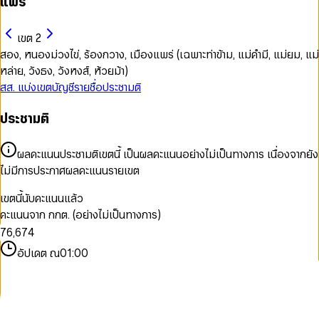
แพร่
เขต 2
สอง, หนองม่วงไข่, ร้องกวาง, เมืองแพร่ (เฉพาะท่าข้าม, แม่คำมี, แม่ยม, แม่
หล่าย, วังธง, วังหงส์, ห้วยม้า)
สส. แบ่งเขต
บัญชีรายชื่อ
ประชามติ
ประชามติ
0
0
1
0
0
1
ผลคะแนนประชามติเขตนี้ เป็นผลคะแนนอย่างไม่เป็นทางการ เนื่องจากยัง
2
1
1
2
ไม่มีการประกาศผลคะแนนรายเขต
3
2
2
3
0
4
3
3
4
1
เขตนี้นับคะแนนแล้ว
5
4
4
5
2
คะแนนจาก กกต. (อย่างไม่เป็นทางการ)
6
5
5
6
3
7
6
,
6
7
4
8
7
7
8
5
อัปเดต ณ
01:00
9
8
8
9
6
9
9
7
8
9