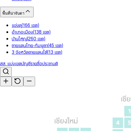
พื้นที่น่าจับตา
แข่งดุ
(
166
เขต
)
อำเภอเมือง
(
138
เขต
)
บ้านใหญ่
(
260
เขต
)
ชายแดนไทย-กัมพูชา
(
45
เขต
)
3 จังหวัดชายแดนใต้
(
13
เขต
)
สส. แบ่งเขต
บัญชีรายชื่อ
ประชามติ