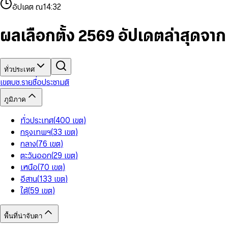
4
8
8
2
7
3
2
6
9
9
อัปเดต ณ
14:32
5
9
9
3
8
4
3
7
6
4
9
5
4
8
7
5
6
5
9
ผลเลือกตั้ง 2569 อัปเดตล่าสุดจา
8
6
7
6
9
7
8
7
8
9
8
9
9
ทั่วประเทศ
เขต
บช.รายชื่อ
ประชามติ
ภูมิภาค
ทั่วประเทศ
(
400
เขต
)
กรุงเทพฯ
(
33
เขต
)
กลาง
(
76
เขต
)
ตะวันออก
(
29
เขต
)
เหนือ
(
70
เขต
)
อีสาน
(
133
เขต
)
ใต้
(
59
เขต
)
พื้นที่น่าจับตา