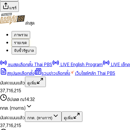
แชร์
ล่าสุด
ภาพรวม
รายเขต
จับขั้วรัฐบาล
0
0
1
1
0
2
2
1
0
ชมสดเลือกตั้ง Thai PBS
LIVE English Program
LIVE เช็ก
3
3
2
1
สรุปผลเลือกตั้ง
รวมข่าวเลือกตั้ง
เว็บไซต์หลัก Thai PBS
0
4
4
3
2
1
5
5
4
0
3
นับคะแนนแล้ว
ดูเพิ่ม
2
6
6
0
5
1
0
4
0
0
3
7
,
7
1
6
,
2
1
5
1
1
0
4
8
8
2
7
3
2
6
2
2
1
0
อัปเดต ณ
14:32
5
9
9
3
8
4
3
7
3
3
2
1
6
4
9
5
4
8
กกต. (ทางการ)
0
4
4
3
2
7
5
6
5
9
1
5
5
4
0
3
8
6
7
6
นับคะแนนแล้ว
กกต. (ทางการ)
ดูเพิ่ม
2
6
6
0
5
1
0
4
9
7
8
7
3
7
,
7
1
6
,
2
1
5
8
9
8