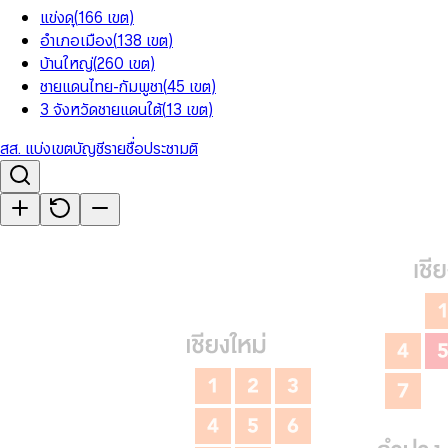
แข่งดุ
(
166
เขต
)
อำเภอเมือง
(
138
เขต
)
บ้านใหญ่
(
260
เขต
)
ชายแดนไทย-กัมพูชา
(
45
เขต
)
3 จังหวัดชายแดนใต้
(
13
เขต
)
สส. แบ่งเขต
บัญชีรายชื่อ
ประชามติ