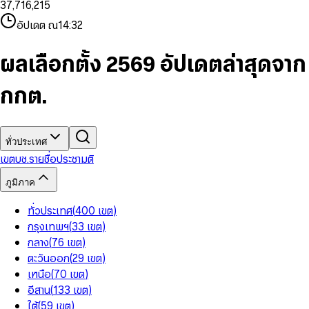
3
7
,
7
1
6
,
2
1
5
8
9
8
4
8
8
2
7
3
2
6
9
9
อัปเดต ณ
14:32
5
9
9
3
8
4
3
7
6
4
9
5
4
8
7
5
6
5
9
ผลเลือกตั้ง 2569 อัปเดตล่าสุดจาก
8
6
7
6
9
7
8
7
กกต.
8
9
8
9
9
ทั่วประเทศ
เขต
บช.รายชื่อ
ประชามติ
ภูมิภาค
ทั่วประเทศ
(
400
เขต
)
กรุงเทพฯ
(
33
เขต
)
กลาง
(
76
เขต
)
ตะวันออก
(
29
เขต
)
เหนือ
(
70
เขต
)
อีสาน
(
133
เขต
)
ใต้
(
59
เขต
)