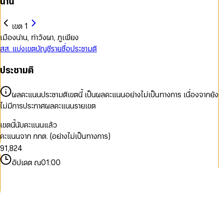
น่าน
เขต 1
เมืองน่าน, ท่าวังผา, ภูเพียง
สส. แบ่งเขต
บัญชีรายชื่อ
ประชามติ
0
ประชามติ
1
0
2
1
3
2
ผลคะแนนประชามติเขตนี้ เป็นผลคะแนนอย่างไม่เป็นทางการ เนื่องจากยัง
4
3
ไม่มีการประกาศผลคะแนนรายเขต
5
4
0
6
5
1
เขตนี้นับคะแนนแล้ว
7
6
0
2
คะแนนจาก กกต. (อย่างไม่เป็นทางการ)
8
0
7
1
3
9
1
,
8
2
4
2
9
3
5
อัปเดต ณ
01:00
3
4
6
4
5
7
5
6
8
6
7
9
7
8
8
9