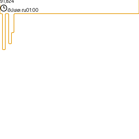
9
1
,
8
2
4
2
9
3
5
อัปเดต ณ
01:00
3
4
6
4
5
7
5
6
8
6
7
9
7
8
8
9
9