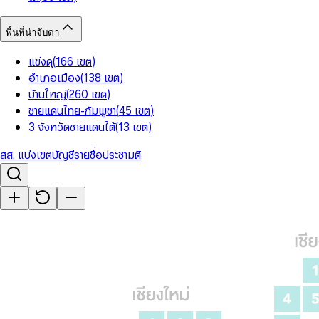
พื้นที่น่าจับตา
แข่งดุ
(
166
เขต
)
อำเภอเมือง
(
138
เขต
)
บ้านใหญ่
(
260
เขต
)
ชายแดนไทย-กัมพูชา
(
45
เขต
)
3 จังหวัดชายแดนใต้
(
13
เขต
)
สส. แบ่งเขต
บัญชีรายชื่อ
ประชามติ