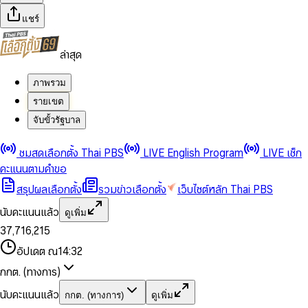
แชร์
ล่าสุด
ภาพรวม
รายเขต
จับขั้วรัฐบาล
0
0
ชมสดเลือกตั้ง Thai PBS
LIVE English Program
LIVE เช็ก
1
1
0
2
2
1
0
คะแนนตามคำขอ
3
3
2
1
สรุปผลเลือกตั้ง
รวมข่าวเลือกตั้ง
เว็บไซต์หลัก Thai PBS
0
4
4
3
2
1
5
5
4
0
3
นับคะแนนแล้ว
ดูเพิ่ม
2
6
6
0
5
1
0
4
0
0
3
7
,
7
1
6
,
2
1
5
1
1
0
4
8
8
2
7
3
2
6
2
2
1
0
อัปเดต ณ
14:32
5
9
9
3
8
4
3
7
3
3
2
1
6
4
9
5
4
8
กกต. (ทางการ)
0
4
4
3
2
7
5
6
5
9
1
5
5
4
0
3
8
6
7
6
นับคะแนนแล้ว
กกต. (ทางการ)
ดูเพิ่ม
2
6
6
0
5
1
0
4
9
7
8
7