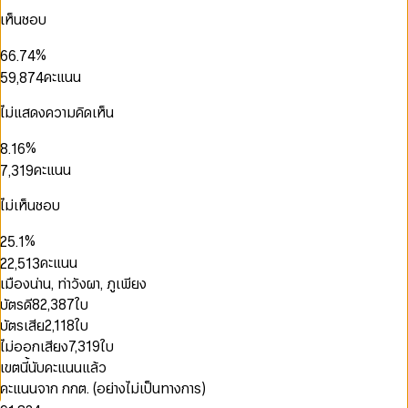
3
3
4
1
1
5
4
3
0
0
เห็นชอบ
0
4
4
5
2
2
6
5
4
1
1
1
5
5
6
3
3
7
6
5
2
2
0
0
2
%
6
6
.
7
4
4
8
7
6
3
3
1
1
3
7
7
8
5
คะแนน
5
9
,
8
7
4
4
2
2
4
8
8
9
6
6
9
8
5
5
3
3
5
9
9
7
7
9
6
ไม่แสดงความคิดเห็น
6
4
4
0
6
8
8
7
7
0
5
5
1
7
9
9
8
%
8
.
1
6
6
2
0
8
0
9
9
2
7
คะแนน
7
,
3
1
9
1
0
3
8
8
4
2
2
1
4
9
9
5
3
ไม่เห็นชอบ
0
3
2
0
5
6
4
1
4
0
0
0
3
1
6
7
5
%
2
5
.
1
1
1
4
0
2
7
8
6
3
6
2
0
คะแนน
2
2
,
5
1
3
8
9
7
4
7
3
1
0
3
3
6
2
4
9
เมืองน่าน, ท่าวังผา, ภูเพียง
8
5
8
4
2
1
4
4
7
3
5
9
บัตรดี
82,387
ใบ
6
9
5
3
2
5
5
8
4
6
7
6
บัตรเสีย
2,118
ใบ
4
3
6
6
9
5
7
8
7
5
4
0
ไม่ออกเสียง
7,319
ใบ
7
7
6
8
9
8
6
5
1
8
8
7
9
เขตนี้นับคะแนนแล้ว
9
7
6
0
2
9
9
8
คะแนนจาก กกต. (อย่างไม่เป็นทางการ)
8
0
7
1
3
9