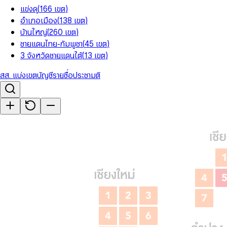
แข่งดุ
(
166
เขต
)
อำเภอเมือง
(
138
เขต
)
บ้านใหญ่
(
260
เขต
)
ชายแดนไทย-กัมพูชา
(
45
เขต
)
3 จังหวัดชายแดนใต้
(
13
เขต
)
สส. แบ่งเขต
บัญชีรายชื่อ
ประชามติ