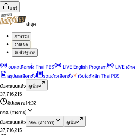
แชร์
ล่าสุด
ภาพรวม
รายเขต
จับขั้วรัฐบาล
0
0
1
1
0
2
2
1
0
ชมสดเลือกตั้ง Thai PBS
LIVE English Program
LIVE เช็ก
3
3
2
1
สรุปผลเลือกตั้ง
รวมข่าวเลือกตั้ง
เว็บไซต์หลัก Thai PBS
0
4
4
3
2
1
5
5
4
0
3
นับคะแนนแล้ว
ดูเพิ่ม
2
6
6
0
5
1
0
4
0
0
3
7
,
7
1
6
,
2
1
5
1
1
0
4
8
8
2
7
3
2
6
2
2
1
0
อัปเดต ณ
14:32
5
9
9
3
8
4
3
7
3
3
2
1
6
4
9
5
4
8
กกต. (ทางการ)
0
4
4
3
2
7
5
6
5
9
1
5
5
4
0
3
8
6
7
6
นับคะแนนแล้ว
กกต. (ทางการ)
ดูเพิ่ม
2
6
6
0
5
1
0
4
9
7
8
7
3
7
,
7
1
6
,
2
1
5
8
9
8