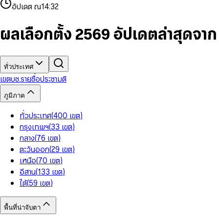
4
8
8
2
7
3
2
6
9
9
อัปเดต ณ
14:32
5
9
9
3
8
4
3
7
6
4
9
5
4
8
7
5
6
5
9
ผลเลือกตั้ง 2569 อัปเดตล่าสุดจา
8
6
7
6
9
7
8
7
8
9
8
9
9
ทั่วประเทศ
เขต
บช.รายชื่อ
ประชามติ
ภูมิภาค
ทั่วประเทศ
(
400
เขต
)
กรุงเทพฯ
(
33
เขต
)
กลาง
(
76
เขต
)
ตะวันออก
(
29
เขต
)
เหนือ
(
70
เขต
)
อีสาน
(
133
เขต
)
ใต้
(
59
เขต
)
พื้นที่น่าจับตา