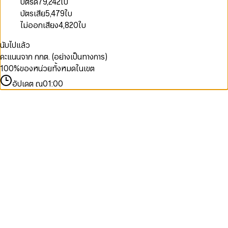
บัตรดี
79,242
ใบ
บัตรเสีย
5,479
ใบ
ไม่ออกเสียง
4,820
ใบ
นับไปแล้ว
คะแนนจาก กกต. (อย่างเป็นทางการ)
100
%
ของหน่วยทั้งหมดในเขต
อัปเดต ณ
01:00