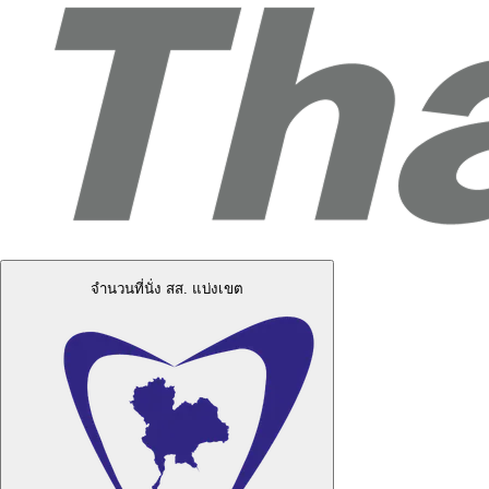
จำนวนที่นั่ง สส. แบ่งเขต