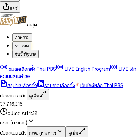
แชร์
ล่าสุด
ภาพรวม
รายเขต
จับขั้วรัฐบาล
0
0
ชมสดเลือกตั้ง Thai PBS
LIVE English Program
LIVE เช็ก
1
1
0
2
2
1
0
คะแนนตามคำขอ
3
3
2
1
สรุปผลเลือกตั้ง
รวมข่าวเลือกตั้ง
เว็บไซต์หลัก Thai PBS
0
4
4
3
2
1
5
5
4
0
3
นับคะแนนแล้ว
ดูเพิ่ม
2
6
6
0
5
1
0
4
0
0
3
7
,
7
1
6
,
2
1
5
1
1
0
4
8
8
2
7
3
2
6
2
2
1
0
อัปเดต ณ
14:32
5
9
9
3
8
4
3
7
3
3
2
1
6
4
9
5
4
8
กกต. (ทางการ)
0
4
4
3
2
7
5
6
5
9
1
5
5
4
0
3
8
6
7
6
นับคะแนนแล้ว
กกต. (ทางการ)
ดูเพิ่ม
2
6
6
0
5
1
0
4
9
7
8
7