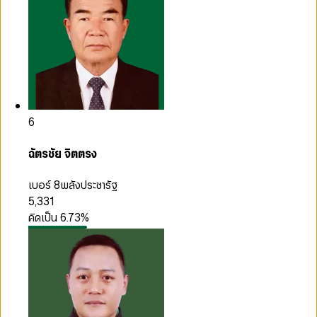
6
ฉัตรชัย จิตตรง
เบอร์ 8
พลังประชารัฐ
5,331
คิดเป็น
6.73
%