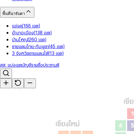
พื้นที่น่าจับตา
แข่งดุ
(
166
เขต
)
อำเภอเมือง
(
138
เขต
)
บ้านใหญ่
(
260
เขต
)
ชายแดนไทย-กัมพูชา
(
45
เขต
)
3 จังหวัดชายแดนใต้
(
13
เขต
)
สส. แบ่งเขต
บัญชีรายชื่อ
ประชามติ