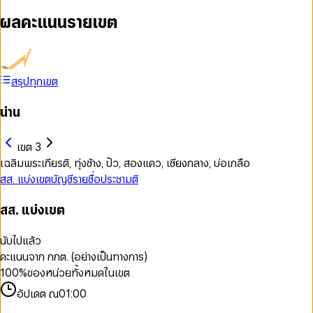
ผลคะแนนรายเขต
สรุปทุกเขต
น่าน
เขต 3
เฉลิมพระเกียรติ, ทุ่งช้าง, ปัว, สองแคว, เชียงกลาง, บ่อเกลือ
สส. แบ่งเขต
บัญชีรายชื่อ
ประชามติ
สส. แบ่งเขต
นับไปแล้ว
คะแนนจาก กกต. (อย่างเป็นทางการ)
100
%
ของหน่วยทั้งหมดในเขต
อัปเดต ณ
01:00