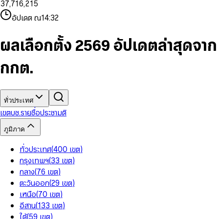
3
7
,
7
1
6
,
2
1
5
8
9
8
4
8
8
2
7
3
2
6
9
9
อัปเดต ณ
14:32
5
9
9
3
8
4
3
7
6
4
9
5
4
8
7
5
6
5
9
ผลเลือกตั้ง 2569 อัปเดตล่าสุดจาก
8
6
7
6
9
7
8
7
กกต.
8
9
8
9
9
ทั่วประเทศ
เขต
บช.รายชื่อ
ประชามติ
ภูมิภาค
ทั่วประเทศ
(
400
เขต
)
กรุงเทพฯ
(
33
เขต
)
กลาง
(
76
เขต
)
ตะวันออก
(
29
เขต
)
เหนือ
(
70
เขต
)
อีสาน
(
133
เขต
)
ใต้
(
59
เขต
)