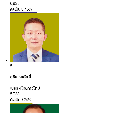
6,935
คิดเป็น
8.75
%
5
สุชิน ชยศักดิ์
เบอร์ 4
ไทยก้าวใหม่
5,738
คิดเป็น
7.24
%