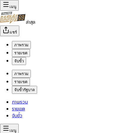
เมนู
ล่าสุด
แชร์
ภาพรวม
รายเขต
จับขั้ว
ภาพรวม
รายเขต
จับขั้วรัฐบาล
ภาพรวม
รายเขต
จับขั้ว
เมนู