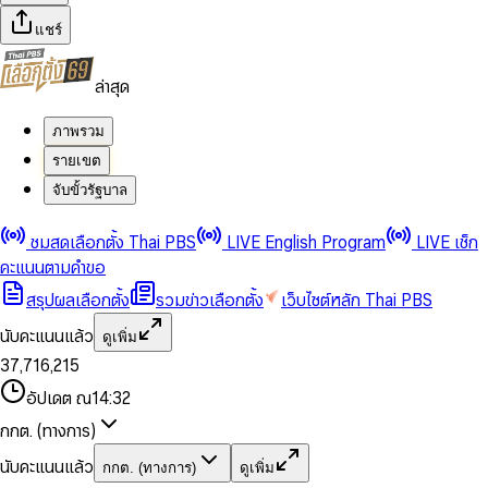
แชร์
ล่าสุด
ภาพรวม
รายเขต
จับขั้วรัฐบาล
0
0
ชมสดเลือกตั้ง Thai PBS
LIVE English Program
LIVE เช็ก
1
1
0
2
2
1
0
คะแนนตามคำขอ
3
3
2
1
สรุปผลเลือกตั้ง
รวมข่าวเลือกตั้ง
เว็บไซต์หลัก Thai PBS
0
4
4
3
2
1
5
5
4
0
3
นับคะแนนแล้ว
ดูเพิ่ม
2
6
6
0
5
1
0
4
0
0
3
7
,
7
1
6
,
2
1
5
1
1
0
4
8
8
2
7
3
2
6
2
2
1
0
อัปเดต ณ
14:32
5
9
9
3
8
4
3
7
3
3
2
1
6
4
9
5
4
8
กกต. (ทางการ)
0
4
4
3
2
7
5
6
5
9
1
5
5
4
0
3
8
6
7
6
นับคะแนนแล้ว
กกต. (ทางการ)
ดูเพิ่ม
2
6
6
0
5
1
0
4
9
7
8
7