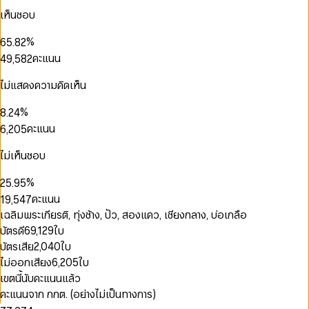
3
2
5
0
5
1
4
0
เห็นชอบ
4
3
6
0
1
6
2
5
1
5
4
7
1
2
7
3
6
0
2
%
6
5
.
8
2
3
8
4
7
1
3
0
7
6
9
3
คะแนน
4
9
,
5
8
2
4
0
1
0
8
7
4
0
5
6
9
3
5
1
2
1
9
8
5
1
6
7
4
ไม่แสดงความคิดเห็น
0
6
0
2
3
2
9
6
2
7
8
5
1
7
1
3
4
0
3
7
3
8
9
6
2
0
%
8
.
2
4
5
1
4
8
0
4
0
9
7
3
1
9
3
5
คะแนน
6
,
2
0
5
9
1
5
1
8
4
0
2
4
6
7
3
1
6
2
6
2
9
5
1
0
3
5
7
8
4
2
7
ไม่เห็นชอบ
0
3
7
3
6
2
1
4
6
8
9
5
3
8
1
4
8
4
7
3
2
5
7
9
6
4
9
%
2
5
.
9
5
0
8
4
3
6
8
7
5
3
6
6
คะแนน
1
9
,
5
4
7
9
8
6
4
7
7
2
6
5
8
เฉลิมพระเกียรติ, ทุ่งช้าง, ปัว, สองแคว, เชียงกลาง, บ่อเกลือ
9
7
5
8
8
0
0
0
3
7
6
9
8
บัตรดี
69,129
ใบ
6
9
9
1
1
1
4
8
7
9
7
บัตรเสีย
2,040
ใบ
2
2
2
5
9
8
8
3
3
3
0
ไม่ออกเสียง
6,205
ใบ
6
9
9
4
4
0
4
1
7
เขตนี้นับคะแนนแล้ว
5
5
1
5
2
8
คะแนนจาก กกต. (อย่างไม่เป็นทางการ)
6
6
2
6
3
9