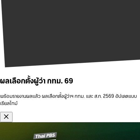
ผลเลือกตั้งผู้ว่า กทม. 69
พร้อมรายงานผลแล้ว ผลเลือกตั้งผู้ว่าฯ กทม. และ ส.ก. 2569 อัปเดตแบบ
เรียลไทม์