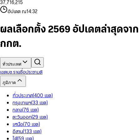
3
7
,
7
1
6
,
2
1
5
8
9
8
4
8
8
2
7
3
2
6
9
9
อัปเดต ณ
14:32
5
9
9
3
8
4
3
7
6
4
9
5
4
8
7
5
6
5
9
ผลเลือกตั้ง 2569 อัปเดตล่าสุดจาก
8
6
7
6
9
7
8
7
กกต.
8
9
8
9
9
ทั่วประเทศ
เขต
บช.รายชื่อ
ประชามติ
ภูมิภาค
ทั่วประเทศ
(
400
เขต
)
กรุงเทพฯ
(
33
เขต
)
กลาง
(
76
เขต
)
ตะวันออก
(
29
เขต
)
เหนือ
(
70
เขต
)
อีสาน
(
133
เขต
)
ใต้
(
59
เขต
)