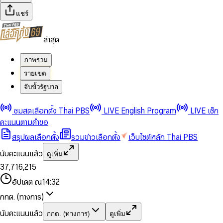
แชร์
ล่าสุด
ภาพรวม
รายเขต
จับขั้วรัฐบาล
0
0
ชมสดเลือกตั้ง Thai PBS
LIVE English Program
LIVE เช็ก
1
1
0
2
2
1
0
คะแนนตามคำขอ
3
3
2
1
สรุปผลเลือกตั้ง
รวมข่าวเลือกตั้ง
เว็บไซต์หลัก Thai PBS
0
4
4
3
2
1
5
5
4
0
3
นับคะแนนแล้ว
ดูเพิ่ม
2
6
6
0
5
1
0
4
0
0
3
7
,
7
1
6
,
2
1
5
1
1
0
4
8
8
2
7
3
2
6
2
2
1
0
อัปเดต ณ
14:32
5
9
9
3
8
4
3
7
3
3
2
1
6
4
9
5
4
8
กกต. (ทางการ)
0
4
4
3
2
7
5
6
5
9
1
5
5
4
0
3
8
6
7
6
นับคะแนนแล้ว
กกต. (ทางการ)
ดูเพิ่ม
2
6
6
0
5
1
0
4
9
7
8
7