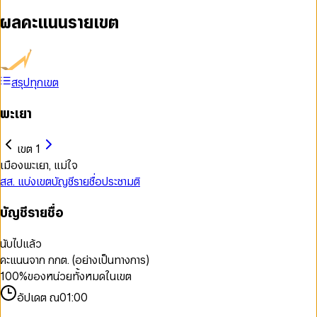
ผลคะแนนรายเขต
สรุปทุกเขต
พะเยา
เขต 1
เมืองพะเยา, แม่ใจ
สส. แบ่งเขต
บัญชีรายชื่อ
ประชามติ
บัญชีรายชื่อ
นับไปแล้ว
คะแนนจาก กกต. (อย่างเป็นทางการ)
100
%
ของหน่วยทั้งหมดในเขต
อัปเดต ณ
01:00