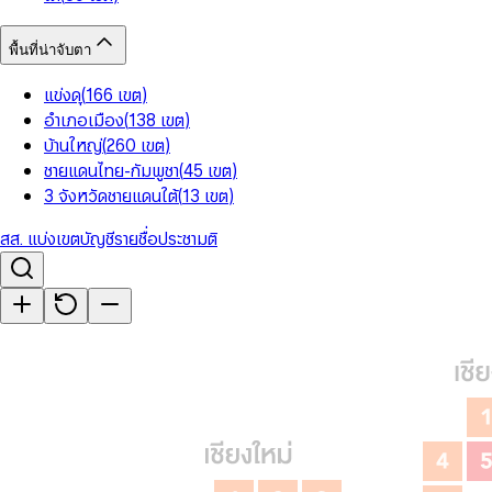
พื้นที่น่าจับตา
แข่งดุ
(
166
เขต
)
อำเภอเมือง
(
138
เขต
)
บ้านใหญ่
(
260
เขต
)
ชายแดนไทย-กัมพูชา
(
45
เขต
)
3 จังหวัดชายแดนใต้
(
13
เขต
)
สส. แบ่งเขต
บัญชีรายชื่อ
ประชามติ