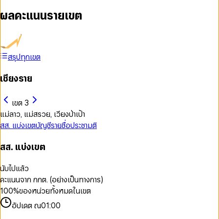
ผลคะแนนรายเขต
สรุปทุกเขต
เชียงราย
เขต 3
แม่ลาว, แม่สรวย, เวียงป่าเป้า
สส. แบ่งเขต
บัญชีรายชื่อ
ประชามติ
สส. แบ่งเขต
นับไปแล้ว
คะแนนจาก กกต. (อย่างเป็นทางการ)
100
%
ของหน่วยทั้งหมดในเขต
อัปเดต ณ
01:00