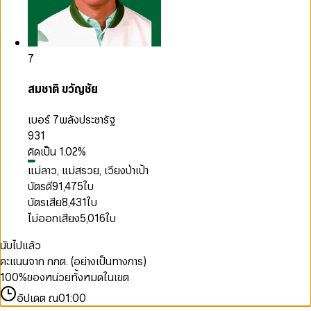
7
สมชาติ ขวัญชัย
เบอร์ 7
พลังประชารัฐ
931
คิดเป็น
1.02
%
แม่ลาว, แม่สรวย, เวียงป่าเป้า
บัตรดี
91,475
ใบ
บัตรเสีย
8,431
ใบ
ไม่ออกเสียง
5,016
ใบ
นับไปแล้ว
คะแนนจาก กกต. (อย่างเป็นทางการ)
100
%
ของหน่วยทั้งหมดในเขต
อัปเดต ณ
01:00