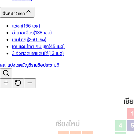
พื้นที่น่าจับตา
แข่งดุ
(
166
เขต
)
อำเภอเมือง
(
138
เขต
)
บ้านใหญ่
(
260
เขต
)
ชายแดนไทย-กัมพูชา
(
45
เขต
)
3 จังหวัดชายแดนใต้
(
13
เขต
)
สส. แบ่งเขต
บัญชีรายชื่อ
ประชามติ