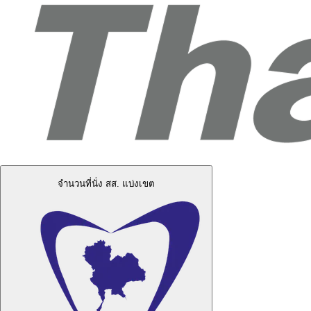
จำนวนที่นั่ง สส. แบ่งเขต