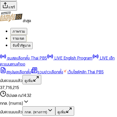
แชร์
ล่าสุด
ภาพรวม
รายเขต
จับขั้วรัฐบาล
0
0
ชมสดเลือกตั้ง Thai PBS
LIVE English Program
LIVE เช็ก
1
1
0
2
2
1
0
คะแนนตามคำขอ
3
3
2
1
สรุปผลเลือกตั้ง
รวมข่าวเลือกตั้ง
เว็บไซต์หลัก Thai PBS
0
4
4
3
2
1
5
5
4
0
3
นับคะแนนแล้ว
ดูเพิ่ม
2
6
6
0
5
1
0
4
0
0
3
7
,
7
1
6
,
2
1
5
1
1
0
4
8
8
2
7
3
2
6
2
2
1
0
อัปเดต ณ
14:32
5
9
9
3
8
4
3
7
3
3
2
1
6
4
9
5
4
8
กกต. (ทางการ)
0
4
4
3
2
7
5
6
5
9
1
5
5
4
0
3
8
6
7
6
นับคะแนนแล้ว
กกต. (ทางการ)
ดูเพิ่ม
2
6
6
0
5
1
0
4
9
7
8
7