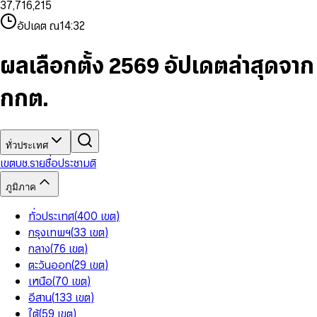
3
7
,
7
1
6
,
2
1
5
8
9
8
4
8
8
2
7
3
2
6
9
9
อัปเดต ณ
14:32
5
9
9
3
8
4
3
7
6
4
9
5
4
8
7
5
6
5
9
ผลเลือกตั้ง 2569 อัปเดตล่าสุดจาก
8
6
7
6
9
7
8
7
กกต.
8
9
8
9
9
ทั่วประเทศ
เขต
บช.รายชื่อ
ประชามติ
ภูมิภาค
ทั่วประเทศ
(
400
เขต
)
กรุงเทพฯ
(
33
เขต
)
กลาง
(
76
เขต
)
ตะวันออก
(
29
เขต
)
เหนือ
(
70
เขต
)
อีสาน
(
133
เขต
)
ใต้
(
59
เขต
)